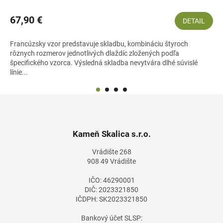
67,90 €
DETAIL
Francúzsky vzor predstavuje skladbu, kombináciu štyroch
rôznych rozmerov jednotlivých dlaždíc zložených podľa
špecifického vzorca. Výsledná skladba nevytvára dlhé súvislé
línie...
Z
á
p
ä
Kameň Skalica s.r.o.
t
Vrádište 268
i
908 49 Vrádište
e
IČO: 46290001
DIČ: 2023321850
IČDPH: SK2023321850
Bankový účet SLSP: