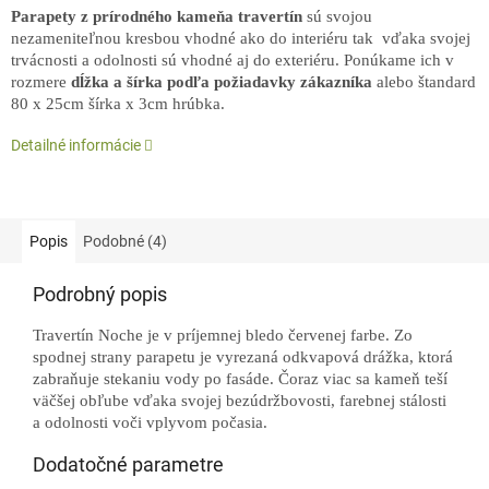
Parapety z prírodného kameňa travertín
sú svojou
nezameniteľnou kresbou vhodné ako do interiéru tak vďaka svojej
trvácnosti a odolnosti sú vhodné aj do exteriéru. Ponúkame ich v
rozmere
dĺžka a šírka podľa požiadavky zákazníka
alebo štandard
80 x 25cm šírka x 3cm hrúbka.
Detailné informácie
Popis
Podobné (4)
Podrobný popis
Travertín Noche je v príjemnej bledo červenej farbe. Zo
spodnej strany parapetu je vyrezaná odkvapová drážka, ktorá
zabraňuje stekaniu vody po fasáde. Čoraz viac sa kameň teší
väčšej obľube vďaka svojej bezúdržbovosti, farebnej stálosti
a odolnosti voči vplyvom počasia.
Dodatočné parametre