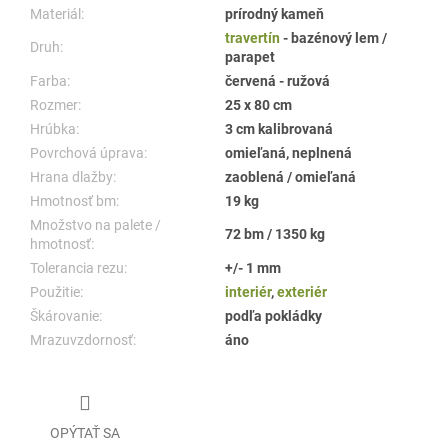
Materiál:
prírodný kameň
travertín
- bazénový lem /
Druh:
parapet
Farba:
červená - ružová
Rozmer:
25 x 80 cm
Hrúbka:
3 cm kalibrovaná
Povrchová úprava:
omieľaná, neplnená
Hrana dlažby:
zaoblená / omieľaná
Hmotnosť bm:
19 kg
Množstvo na palete /
72 bm / 1350 kg
hmotnosť:
Tolerancia rezu:
+/- 1 mm
Použitie:
interiér
,
exteriér
Škárovanie:
podľa pokládky
Mrazuvzdornosť:
áno
OPÝTAŤ SA