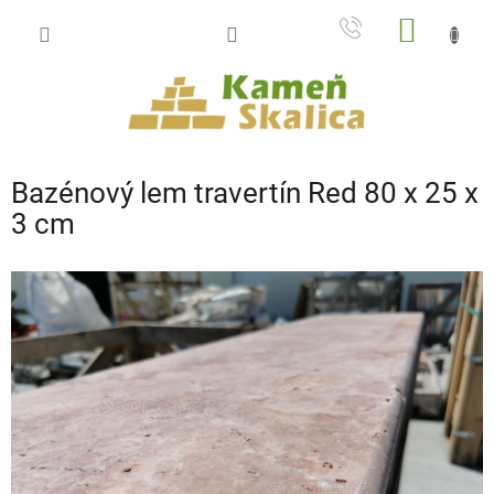
Prejsť
NÁKU
na
obsah
KOŠÍK
Bazénový lem travertín Red 80 x 25 x
3 cm