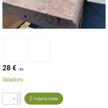
28 €
/ ks
Jednotková
Skladom
cena:
Pridať do košíka