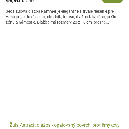
49,90 €
/ m2
Šedá žulová dlažba Rammer je elegantné a trvalé riešenie pre
Vašu príjazdovú cestu, chodník, terasu, dlažbu k bazénu, pešiu
zónu a námestie. Dlažba má rozmery 20 x 10 cm, presne...
Žula Antracit dlažba - opalovaný povrch, protišmykový