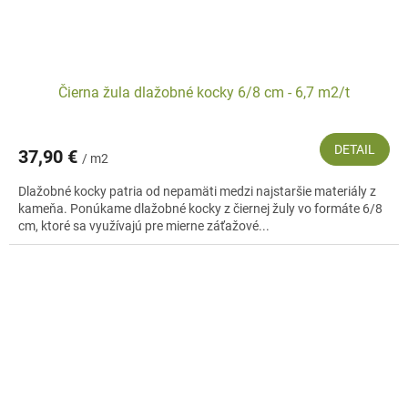
Čierna žula dlažobné kocky 6/8 cm - 6,7 m2/t
DETAIL
37,90 €
/ m2
Dlažobné kocky patria od nepamäti medzi najstaršie materiály z
kameňa. Ponúkame dlažobné kocky z čiernej žuly vo formáte 6/8
cm, ktoré sa využívajú pre mierne záťažové...