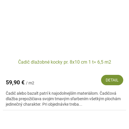
Čadič dlažobné kocky pr. 8x10 cm 1 t= 6,5 m2
DETAIL
59,90 €
/ m2
Čadič alebo bazalt patrí k najodolnejším materiálom. Čadičová
dlažba prepožičiava svojim tmavým sfarbením všetkým plochám
jedinečný charakter. Pri objednávke treba...