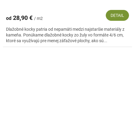
DETAIL
28,90 €
od
/ m2
Dlažobné kocky patria od nepamäti medzi najstaršie materiály z
kameňa. Ponúkame dlažobné kocky zo žuly vo formáte 4/6 cm,
ktoré sa využívajú pre menej záťažové plochy, ako sú...