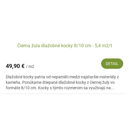
Čierna žula dlažobné kocky 8/10 cm - 5,4 m2/t
DETAIL
49,90 €
/ m2
Dlažobné kocky patria od nepamäti medzi najstaršie materiály z
kameňa. Ponúkame štiepané dlažobné kocky z čiernej žuly vo
formáte 8/10 cm. Kocky s týmto rozmerom sa využívajú na...