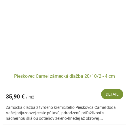
Pieskovec Camel zámecká dlažba 20/10/2 - 4 cm
DETAIL
35,90 €
/ m2
Zámocká dlažba z tvrdého kremičitého Pieskovca Camel dodá
Vašej príjazdovej ceste pútavú, prirodzenú príťažlivosť s
nádhernou škálou odtieňov zeleno-hnedej až okrovej,...