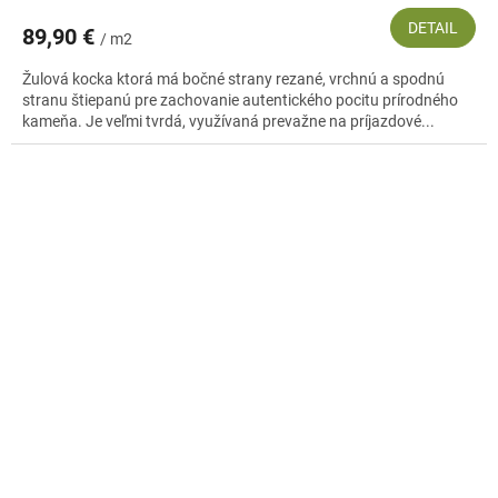
DETAIL
89,90 €
/ m2
Žulová kocka ktorá má bočné strany rezané, vrchnú a spodnú
stranu štiepanú pre zachovanie autentického pocitu prírodného
kameňa. Je veľmi tvrdá, využívaná prevažne na príjazdové...