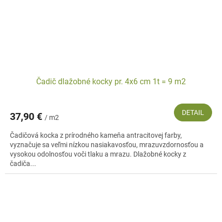
Čadič dlažobné kocky pr. 4x6 cm 1t = 9 m2
DETAIL
37,90 €
/ m2
Čadičová kocka z prírodného kameňa antracitovej farby,
vyznačuje sa veľmi nízkou nasiakavosťou, mrazuvzdornosťou a
vysokou odolnosťou voči tlaku a mrazu. Dlažobné kocky z
čadiča...