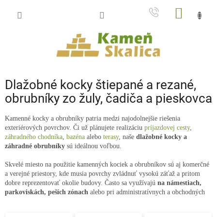
Prejsť
NÁKU
na
obsah
KOŠÍK
Dlažobné kocky štiepané a rezané,
obrubníky zo žuly, čadiča a pieskovca
Kamenné kocky a obrubníky patria medzi najodolnejšie riešenia
exteriérových povrchov. Či už plánujete realizáciu
príjazdovej cesty
,
záhradného chodníka
,
bazéna
alebo
terasy
, naše
dlažobné kocky a
záhradné obrubníky
sú ideálnou voľbou.
Skvelé miesto na použitie kamenných kociek a obrubníkov sú aj komerčné
a verejné priestory, kde musia povrchy zvládnuť vysokú záťaž a pritom
dobre reprezentovať okolie budovy. Často sa využívajú
na námestiach,
parkoviskách, peších zónach
alebo pri administratívnych a obchodných
centrách. Ako takto riešené projekty vyzerajú v praxi, si môžete pozrieť na
referenčných produktových fotkách alebo v našej
galérii komerčných