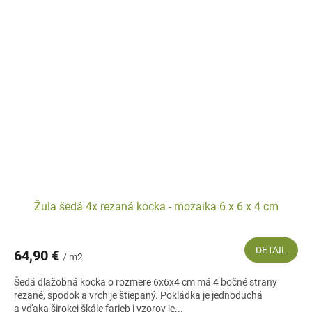
Žula šedá 4x rezaná kocka - mozaika 6 x 6 x 4 cm
DETAIL
64,90 €
/ m2
Šedá dlažobná kocka o rozmere 6x6x4 cm má 4 bočné strany
rezané, spodok a vrch je štiepaný. Pokládka je jednoduchá
a vďaka širokej škále farieb i vzorov je...