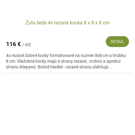
Žula šedá 4x rezaná kocka 8 x 8 x 8 cm
DETAIL
116 €
/ m2
4x rezané žulové kocky formátované na rozmer 8x8 cm a hrúbku
8 cm. Dlažobné kocky majú 4 strany rezané , vrchnú a spodnú
stranu štiepanú. Bočné hladké - rezané strany uľahčujú...