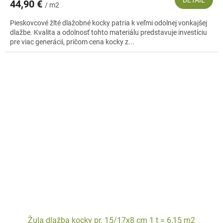
44,90 €
/ m2
Pieskovcové žlté dlažobné kocky patria k veľmi odolnej vonkajšej
dlažbe. Kvalita a odolnosť tohto materiálu predstavuje investíciu
pre viac generácii, pričom cena kocky z...
Žula dlažba kocky pr. 15/17x8 cm 1 t = 6,15 m2