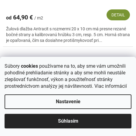
DETAIL
64,90 €
od
/ m2
Žulová dlažba Antracit s rozmermi 20 x 10 cm má presne rezané
bočné strany a kalibrovanú hrúbku 3 cm, resp. 5 cm. Horná strana
je opaľovaná, čím sa dosiahne protišmykovosť pri...
Súbory
cookies
používame na to, aby sme vám umožnili
pohodlné prehliadanie stránky a aby sme mohli neustále
zlepšovať funkčnosť, výkon a použiteľnosť stránky
prostredníctvom analýzy jej návštevnosti.
Viac informácií
Nastavenie
Súhlasím