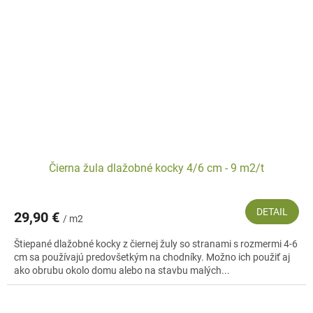
Čierna žula dlažobné kocky 4/6 cm - 9 m2/t
DETAIL
29,90 €
/ m2
Štiepané dlažobné kocky z čiernej žuly so stranami s rozmermi 4-6
cm sa používajú predovšetkým na chodníky. Možno ich použiť aj
ako obrubu okolo domu alebo na stavbu malých...