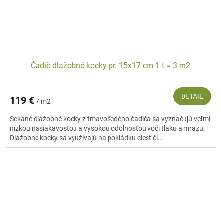
Čadič dlažobné kocky pr. 15x17 cm 1 t = 3 m2
DETAIL
119 €
/ m2
Sekané dlažobné kocky z tmavošedého čadiča sa vyznačujú veľmi
nízkou nasiakavosťou a vysokou odolnosťou voči tlaku a mrazu.
Dlažobné kocky sa využívajú na pokládku ciest či...