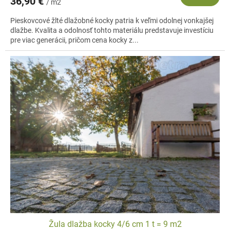
36,90 €
/ m2
Pieskovcové žlté dlažobné kocky patria k veľmi odolnej vonkajšej
dlažbe. Kvalita a odolnosť tohto materiálu predstavuje investíciu
pre viac generácii, pričom cena kocky z...
Žula dlažba kocky 4/6 cm 1 t = 9 m2