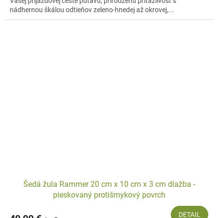
Vašej príjazdovej ceste pútavú, prirodzenú príťažlivosť s
nádhernou škálou odtieňov zeleno-hnedej až okrovej,...
Šedá žula Rammer 20 cm x 10 cm x 3 cm dlažba -
pieskovaný protišmykový povrch
DETAIL