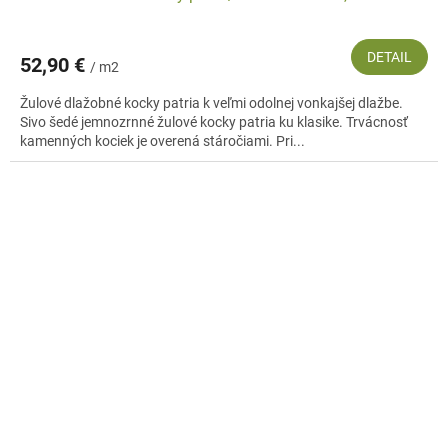
DETAIL
52,90 €
/ m2
Žulové dlažobné kocky patria k veľmi odolnej vonkajšej dlažbe.
Sivo šedé jemnozrnné žulové kocky patria ku klasike. Trvácnosť
kamenných kociek je overená stáročiami. Pri...