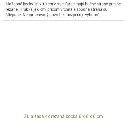
Dlažobné kocky 10 x 10 cm v sivej farbe majú bočné strany presne
rezané. Hrúbka je 6 cm, pričom vrchná a spodná strana sú
štiepané. Neopracovaný povrch zabezpečuje výbornú...
Žula šedá 4x rezaná kocka 6 x 6 x 6 cm