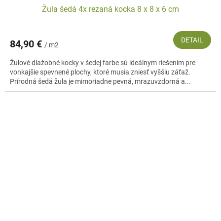
Žula šedá 4x rezaná kocka 8 x 8 x 6 cm
DETAIL
84,90 €
/ m2
Žulové dlažobné kocky v šedej farbe sú ideálnym riešením pre
vonkajšie spevnené plochy, ktoré musia zniesť vyššiu záťaž.
Prírodná šedá žula je mimoriadne pevná, mrazuvzdorná a...