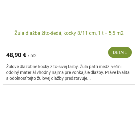
Žula dlažba žlto-šedá, kocky 8/11 cm, 1 t = 5,5 m2
DETAIL
48,90 €
/ m2
Žulové dlažobné kocky žlto-sivej farby. Žula patrí medzi veľmi
odolný materiál vhodný najmä pre vonkajšie dlažby. Práve kvalita
a odolnosť tejto žulovej dlažby predstavuje...