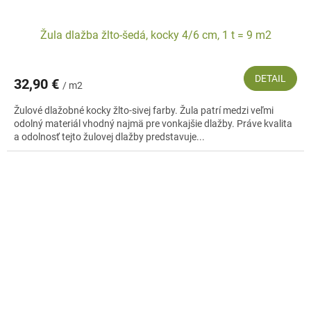
Žula dlažba žlto-šedá, kocky 4/6 cm, 1 t = 9 m2
DETAIL
32,90 €
/ m2
Žulové dlažobné kocky žlto-sivej farby. Žula patrí medzi veľmi
odolný materiál vhodný najmä pre vonkajšie dlažby. Práve kvalita
a odolnosť tejto žulovej dlažby predstavuje...