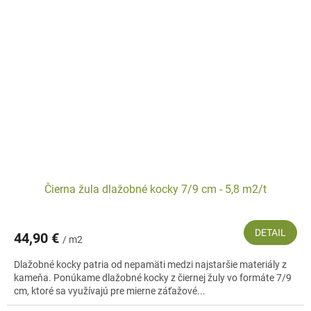
Čierna žula dlažobné kocky 7/9 cm - 5,8 m2/t
DETAIL
44,90 €
/ m2
Dlažobné kocky patria od nepamäti medzi najstaršie materiály z
kameňa. Ponúkame dlažobné kocky z čiernej žuly vo formáte 7/9
cm, ktoré sa využívajú pre mierne záťažové...