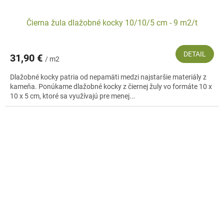
Čierna žula dlažobné kocky 10/10/5 cm - 9 m2/t
DETAIL
31,90 €
/ m2
Dlažobné kocky patria od nepamäti medzi najstaršie materiály z
kameňa. Ponúkame dlažobné kocky z čiernej žuly vo formáte 10 x
10 x 5 cm, ktoré sa využívajú pre menej...