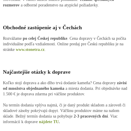
rozmerov
a odborné poradenstvo na atypické požiadavky.
Obchodné zastúpenie aj v Čechách
Rozvážame
po celej Českej republike
. Cena dopravy v Čechách sa počíta
individuálne podľa vzdialenosti. Online predaj pre Českú republiku je na
stránke
www.stonetra.cz
.
Najčastejšie otázky k doprave
Koľko stojí doprava a ako dlho trvá dodanie kameňa? Cena dopravy
závisí
od množstva objednaného kameňa
a miesta dodania. Pri objednávke nad
1.500 € je doprava zdarma pri väčšine produktov.
Na termín dodania vplýva najmä, či je daný produkt skladom a zároveň či
skladové zásoby pokrývajú dopyt. Väčšinu produktov máme na našom
sklade. Bežný termín dodania sa pohybuje
2-3 pracovných dní
. Viac
informácií k doprave
nájdete TU
.