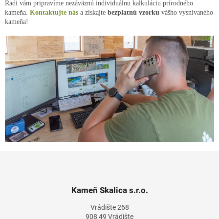
Radi vám pripravíme nezáväznú individuálnu kalkuláciu prírodného
kameňa.
Kontaktujte nás
a získajte
bezplatnú vzorku
vášho vysnívaného
kameňa!
Z
á
p
ä
Kameň Skalica s.r.o.
t
Vrádište 268
i
908 49 Vrádište