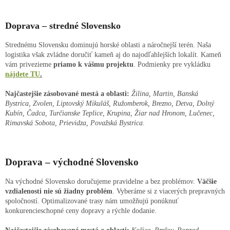
Doprava – stredné Slovensko
Strednému Slovensku dominujú horské oblasti a náročnejší terén. Naša
logistika však zvládne doručiť kameň aj do najodľahlejších lokalít. Kameň
vám privezieme
priamo k vášmu projektu
. Podmienky pre vykládku
nájdete TU
.
Najčastejšie zásobované mestá a oblasti:
Žilina, Martin, Banská
Bystrica, Zvolen, Liptovský Mikuláš, Ružomberok, Brezno, Detva, Dolný
Kubín, Čadca, Turčianske Teplice, Krupina, Žiar nad Hronom, Lučenec,
Rimavská Sobota, Prievidza, Považská Bystrica
.
Doprava – východné Slovensko
Na východné Slovensko doručujeme pravidelne a bez problémov.
Väčšie
vzdialenosti nie sú žiadny problém
. Vyberáme si z viacerých prepravných
spoločností. Optimalizované trasy nám umožňujú ponúknuť
konkurencieschopné ceny dopravy a rýchle dodanie.