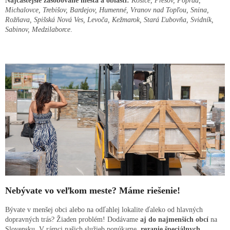
Najčastejšie zásobované mestá a oblasti:
Košice, Prešov, Poprad,
Michalovce, Trebišov, Bardejov, Humenné, Vranov nad Topľou, Snina,
Rožňava, Spišská Nová Ves, Levoča, Kežmarok, Stará Ľubovňa, Svidník,
Sabinov, Medzilaborce
.
Nebývate vo veľkom meste? Máme riešenie!
Bývate v menšej obci alebo na odľahlej lokalite ďaleko od hlavných
dopravných trás? Žiaden problém! Dodávame
aj do najmenších obcí
na
Slovensku.
V rámci našich služieb ponúkame
rezanie špeciálnych