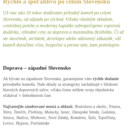
Rýchlo a spoľahlivo po celom Slovensku
Už viac ako 10 rokov dodávame prírodný kameň po celom
Slovensku, od západu po východ. Vďaka vlastným skladom,
centrálnej polohe a modernej logistike zabezpečujeme expresnú
dodávku, výhodné ceny za dopravu a maximálnu flexibilitu. Či už
ste stavebník, architekt, developer alebo súkromný zákazník, váš
kameň doručíme včas, bezpečne a presne tam, kam potrebujete.
Doprava – západné Slovensko
Ak bývate na západnom Slovensku, garantujeme vám
rýchle dodanie
prírodného kameňa. Naše sklady sa strategicky nachádzajú v blízkosti
hlavných dopravných uzlov, vďaka čomu môžete svoju objednávku
očakávať v dohodnutom čase.
Najčastejšie zásobované mestá a oblasti:
Bratislava a okolie, Trnava,
Nitra, Trenčín, Piešťany, Malacky, Senec, Dunajská Streda, Galanta,
Senica, Skalica, Hlohovec, Nové Zámky, Komárno, Šaľa, Topoľčany,
Levice, Myjava, Partizánske
.