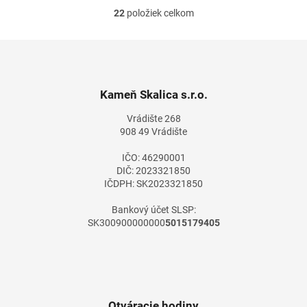
22
položiek celkom
O
v
l
Z
á
á
d
p
a
ä
Kameň Skalica s.r.o.
c
t
i
Vrádište 268
i
e
908 49 Vrádište
e
p
r
IČO: 46290001
v
DIČ: 2023321850
k
IČDPH: SK2023321850
y
v
Bankový účet SLSP:
ý
SK300900000000
5015179405
p
i
s
u
Otváracie hodiny