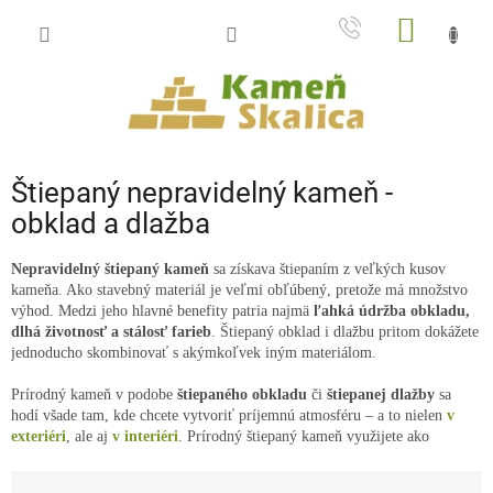
Prejsť
NÁKU
na
obsah
KOŠÍK
Štiepaný nepravidelný kameň -
obklad a dlažba
Nepravidelný štiepaný kameň
sa získava štiepaním z veľkých kusov
kameňa. Ako stavebný materiál je veľmi obľúbený, pretože má množstvo
výhod. Medzi jeho hlavné benefity patria najmä
ľahká údržba obkladu,
dlhá životnosť a stálosť farieb
. Štiepaný obklad i dlažbu pritom dokážete
jednoducho skombinovať s akýmkoľvek iným materiálom.
Prírodný kameň v podobe
štiepaného obkladu
či
štiepanej dlažby
sa
hodí všade tam, kde chcete vytvoriť príjemnú atmosféru – a to nielen
v
exteriéri
, ale aj
v interiéri
. Prírodný štiepaný kameň využijete ako
vonkajší
obklad
na fasádu
,
plot
,
sokel
či
záhradný múrik
. Väčšie kusy
R
– tzv.
štiepané kamenné platne
sa používajú na výstavbu
záhradných