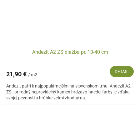
Andezit A2 ZS dlažba pr. 10-40 cm
DETAIL
21,90 €
/ m2
Andezit patrí k najpopulárnejším na slovenskom trhu. Andezit A2
ZS - prírodný nepravidelný kameň hrdzavo-hnedej farby je vďaka
svojej pevnosti a hrúbke veľmi vhodný na...