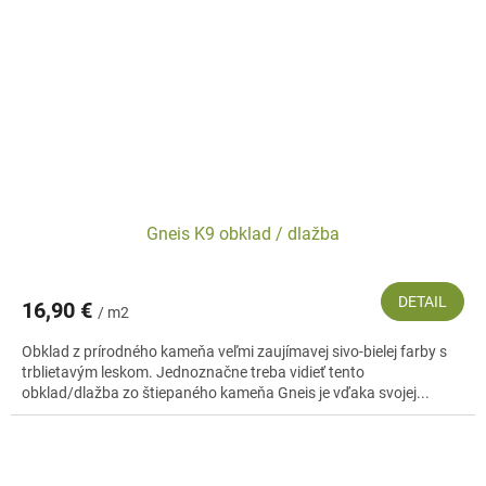
Gneis K9 obklad / dlažba
DETAIL
16,90 €
/ m2
Obklad z prírodného kameňa veľmi zaujímavej sivo-bielej farby s
trblietavým leskom. Jednoznačne treba vidieť tento
obklad/dlažba zo štiepaného kameňa Gneis je vďaka svojej...