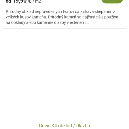
19,90 €
od
/ m2
Prírodný obklad nepravidelných tvarov sa získava štiepaním z
veľkých kusov kameňa. Prírodný kameň sa najčastejšie používa
na obklady alebo kamenné dlažby v exteriéri i...
Gneis K4 obklad / dlažba