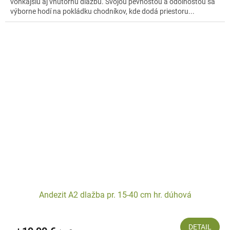
vonkajšiu aj vnútornú dlažbu. Svojou pevnosťou a odolnosťou sa
výborne hodí na pokládku chodníkov, kde dodá priestoru...
Andezit A2 dlažba pr. 15-40 cm hr. dúhová
DETAIL