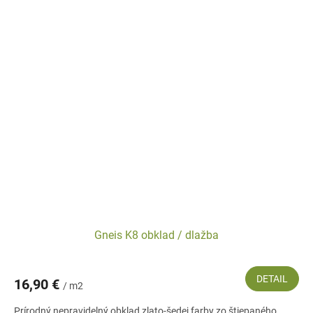
Gneis K8 obklad / dlažba
DETAIL
16,90 €
/ m2
Prírodný nepravidelný obklad zlato-šedej farby zo štiepaného