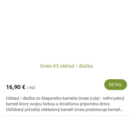
Gneis K5 obklad / dlažba
DETAIL
16,90 €
/ m2
Obklad / dlažba zo štiepaného kameňa Gneis (rula) - veľmi pekný
kameň ktorý svojou farbou a štruktúrou pripomína drevo.
Obľúbený prírodný obkladový kameň Gneis predstavuje kameň...