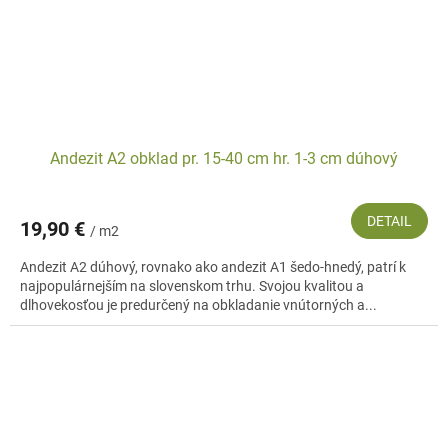
Andezit A2 obklad pr. 15-40 cm hr. 1-3 cm dúhový
DETAIL
19,90 €
/ m2
Andezit A2 dúhový, rovnako ako andezit A1 šedo-hnedý, patrí k
najpopulárnejším na slovenskom trhu. Svojou kvalitou a
dlhovekosťou je predurčený na obkladanie vnútorných a...