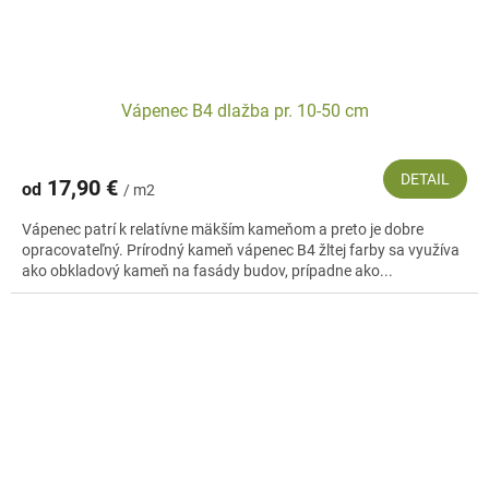
Vápenec B4 dlažba pr. 10-50 cm
DETAIL
17,90 €
od
/ m2
Vápenec patrí k relatívne mäkším kameňom a preto je dobre
opracovateľný. Prírodný kameň vápenec B4 žltej farby sa využíva
ako obkladový kameň na fasády budov, prípadne ako...