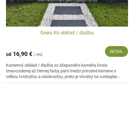
Gneis K6 obklad / dlažba
DETAIL
16,90 €
od
/ m2
Kamenný obklad / dlažba zo štiepaného kameňa Gneis
tmavozelenej až čiernej farby patrí medzi prírodné kamene s
veľkou tvrdosťou a odolnosťou, preto je vhodný na vonkajšie...