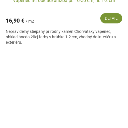
Vápenec B4 obklad/dlažba pr. 10-50 cm, hr. 1-2 cm
DETAIL
16,90 €
/ m2
Nepravidelný štiepaný prírodný kameň Chorvátsky vápenec,
obklad hnedo-žltej farby v hrúbke 1-2 cm, vhodný do interiéru a
exteriéru.