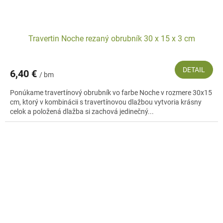
Travertin Noche rezaný obrubník 30 x 15 x 3 cm
DETAIL
6,40 €
/ bm
Ponúkame travertínový obrubník vo farbe Noche v rozmere 30x15
cm, ktorý v kombinácii s travertínovou dlažbou vytvoria krásny
celok a položená dlažba si zachová jedinečný...