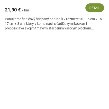
DETAIL
21,90 €
/ bm
Ponúkame čadičový štiepaný obrubník v rozmere 20 - 35 cm x 15 -
17 cm x 8 cm, ktorý v kombinácii s čadičovými kockami
prepožičiava svojim tmavým sfarbením všetkým plochám...