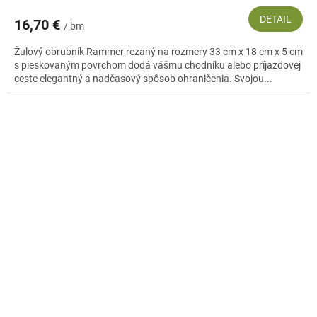
DETAIL
16,70 €
/ bm
Žulový obrubník Rammer rezaný na rozmery 33 cm x 18 cm x 5 cm
s pieskovaným povrchom dodá vášmu chodníku alebo príjazdovej
ceste elegantný a nadčasový spôsob ohraničenia. Svojou...