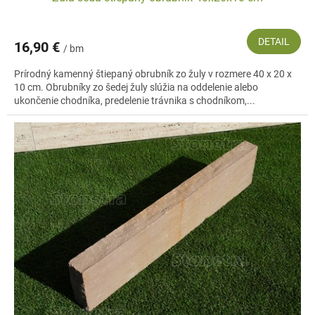
Vyrobené z čisto prírodných materiálov, sú ekologické.
Všestranné využitie, rôzne typy, farby a hlavne prirodzenosť.
Dokonalé spevnenie akejkoľvek plochy.
DETAIL
16,90 €
/ bm
Žula, čadič a travertín sú „večné materiály“.
Všetky kamenné obrubníky sú odolné voči mrazom a teplu.
Prírodný kamenný štiepaný obrubník zo žuly v rozmere 40 x 20 x
Prezrite si nasledujúce kamenné obrubníky a presvedčte sa sami o vysokej
10 cm. Obrubníky zo šedej žuly slúžia na oddelenie alebo
kvalite a širokom využití. Zaručene poslúžia dlhé roky.
ukončenie chodníka, predelenie trávnika s chodníkom,...