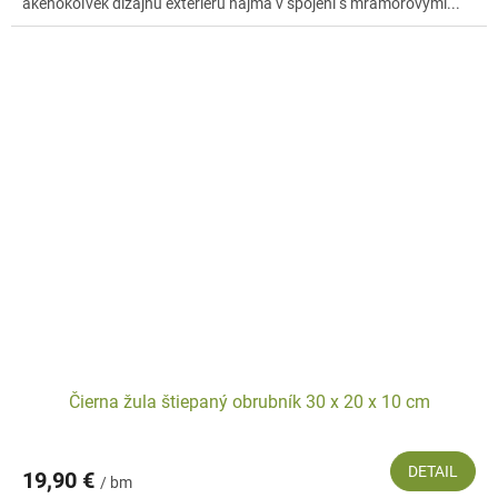
akéhokoľvek dizajnu exteriéru najmä v spojení s mramorovými...
Čierna žula štiepaný obrubník 30 x 20 x 10 cm
DETAIL
19,90 €
/ bm