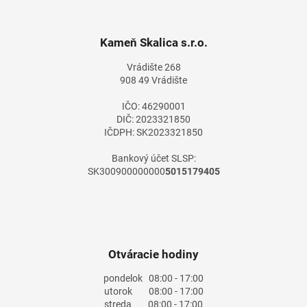
á
á
d
p
a
ä
Kameň Skalica s.r.o.
c
t
i
Vrádište 268
i
e
908 49 Vrádište
e
p
r
IČO: 46290001
v
DIČ: 2023321850
k
IČDPH: SK2023321850
y
v
Bankový účet SLSP:
ý
SK300900000000
5015179405
p
i
s
u
Otváracie hodiny
pondelok
08:00 - 17:00
utorok
08:00 - 17:00
streda
08:00 - 17:00