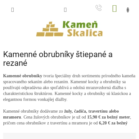
Prejsť
NÁKU
na
obsah
KOŠÍK
Kamenné obrubníky štiepané a
rezané
Kamenné obrubníky
tvoria špeciálny druh sortimentu prírodného kameňa
spracovaného sekaním alebo rezaním. Kamenné kocky a obrubníky sa
používajú odpradávna ako spoľahlivá a odolná mrazuvzdorná dlažba s
charakteristickou štruktúrou. Kamenné kocky a obrubníky sú klasickou a
elegantnou formou vonkajšej dlažby.
Kamenné obrubníky dodávame zo
žuly,
čadiča, travertínu alebo
mramoru
. Cena žulových obrubníkov je už od
15,90 € za bežný meter
,
pričom cena obrubníkov z travertínu a mramoru je od
6,20 € za bežný
meter
.
R