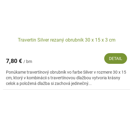
Travertin Silver rezaný obrubník 30 x 15 x 3 cm
DETAIL
7,80 €
/ bm
Ponúkame travertínový obrubník vo farbe Silver v rozmere 30 x 15
cm, ktorý v kombinácii s travertínovou dlažbou vytvoria krásny
celok a položená dlažba si zachová jedinečný...