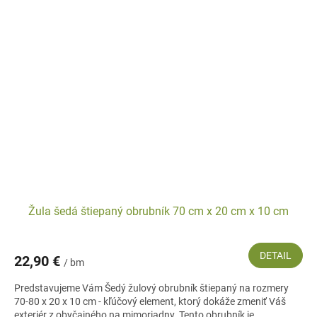
Žula šedá štiepaný obrubník 70 cm x 20 cm x 10 cm
DETAIL
22,90 €
/ bm
Predstavujeme Vám Šedý žulový obrubník štiepaný na rozmery
70-80 x 20 x 10 cm - kľúčový element, ktorý dokáže zmeniť Váš
exteriér z obyčajného na mimoriadny. Tento obrubník je...