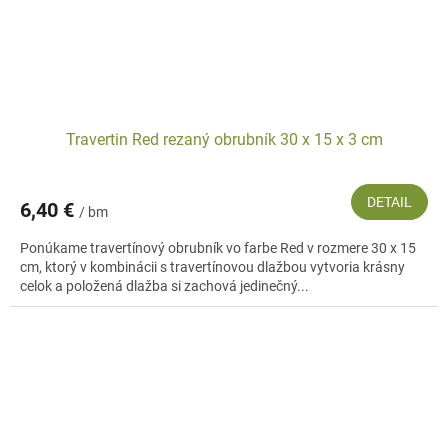
Travertin Red rezaný obrubník 30 x 15 x 3 cm
DETAIL
6,40 €
/ bm
Ponúkame travertínový obrubník vo farbe Red v rozmere 30 x 15
cm, ktorý v kombinácii s travertínovou dlažbou vytvoria krásny
celok a položená dlažba si zachová jedinečný...