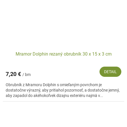
Mramor Dolphin rezaný obrubník 30 x 15 x 3 cm
DETAIL
7,20 €
/ bm
Obrubník z Mramoru Dolphin s omieľaným povrchom je
dostatočne výrazný, aby pritiahol pozornosť, a dostatočne jemný,
aby zapadol do akéhokoľvek dizajnu exteriéru najmä v...