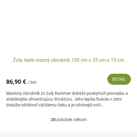
Žula šedá rezaný obrubník 100 cm x 35 cm x 15 cm
DETAIL
86,90 €
/ bm
Masívny obrubník zo žuly Rammer dokáže poskytnúť pevnejšiu a
stabilnejšiu ohraničujúcu štruktúru. Jeho lepšia fixácia v zemi
dokáže odolávať väčšiemu tlaku a je odolnejší voči...
20
položiek celkom
O
v
l
Z