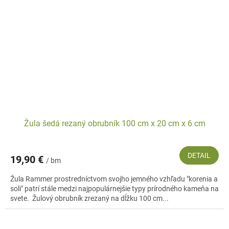
Žula šedá rezaný obrubník 100 cm x 20 cm x 6 cm
DETAIL
19,90 €
/ bm
Žula Rammer prostredníctvom svojho jemného vzhľadu "korenia a
soli" patrí stále medzi najpopulárnejšie typy prírodného kameňa na
svete. Žulový obrubník zrezaný na dĺžku 100 cm...