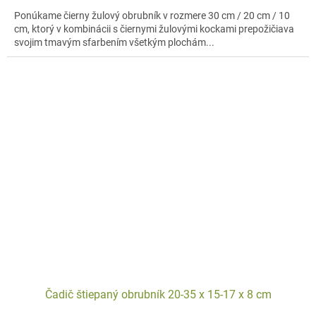
Ponúkame čierny žulový obrubník v rozmere 30 cm / 20 cm / 10
cm, ktorý v kombinácii s čiernymi žulovými kockami prepožičiava
svojim tmavým sfarbením všetkým plochám...
Čadič štiepaný obrubník 20-35 x 15-17 x 8 cm