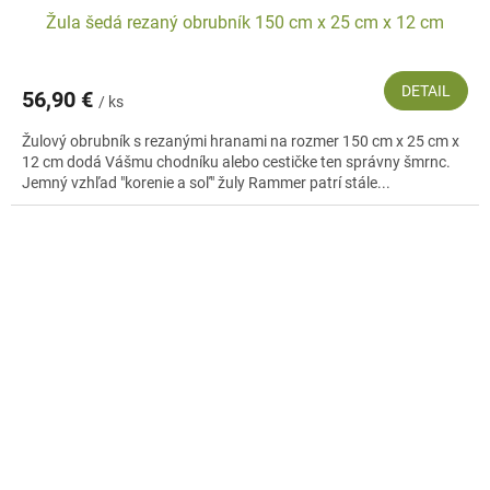
Žula šedá rezaný obrubník 150 cm x 25 cm x 12 cm
DETAIL
56,90 €
/ ks
Žulový obrubník s rezanými hranami na rozmer 150 cm x 25 cm x
12 cm dodá Vášmu chodníku alebo cestičke ten správny šmrnc.
Jemný vzhľad "korenie a soľ" žuly Rammer patrí stále...