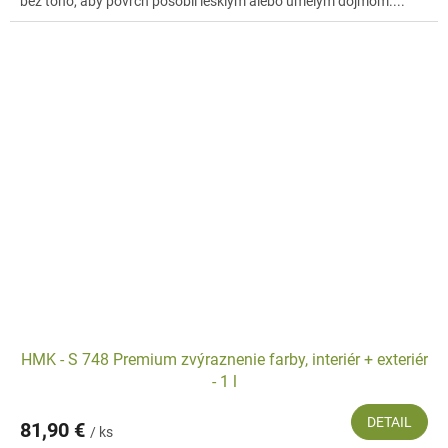
bez toho, aby povrch pôsobil lesklým alebo umelým dojmom....
HMK - S 748 Premium zvýraznenie farby, interiér + exteriér
- 1 l
DETAIL
81,90 €
/ ks