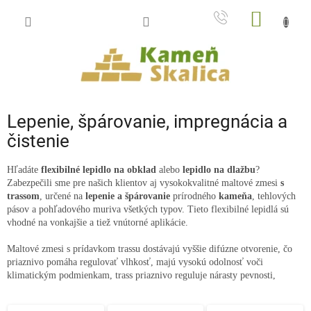
Prejsť
NÁKU
na
obsah
KOŠÍK
Lepenie, špárovanie, impregnácia a
čistenie
Hľadáte
flexibilné lepidlo na obklad
alebo
lepidlo na dlažbu
?
Zabezpečili sme pre našich klientov aj vysokokvalitné maltové zmesi
s
trassom
, určené na
lepenie a špárovanie
prírodného
kameňa
, tehlových
pásov a pohľadového muriva všetkých typov. Tieto flexibilné lepidlá sú
vhodné na vonkajšie a tiež vnútorné aplikácie.
Maltové zmesi s prídavkom trassu dostávajú vyššie difúzne otvorenie, čo
priaznivo pomáha regulovať vlhkosť, majú vysokú odolnosť voči
klimatickým podmienkam, trass priaznivo reguluje nárasty pevnosti,
zaisťuje dobrú spracovateľnosť maltových zmesí, nedochádza k zašpineniu
spracovávaných stavebných prvkov - prírodného kameňa a
výrazne