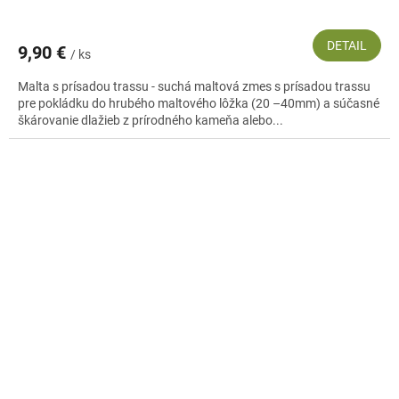
DETAIL
9,90 €
/ ks
Malta s prísadou trassu - suchá maltová zmes s prísadou trassu
pre pokládku do hrubého maltového lôžka (20 –40mm) a súčasné
škárovanie dlažieb z prírodného kameňa alebo...