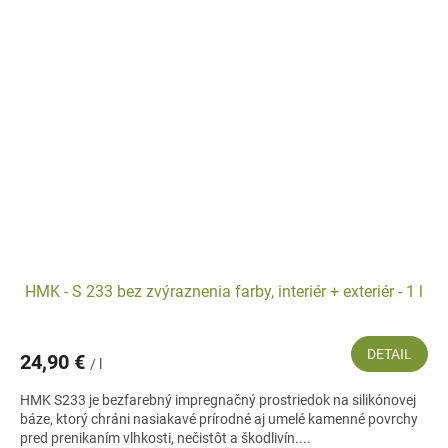
HMK - S 233 bez zvýraznenia farby, interiér + exteriér - 1 l
DETAIL
24,90 €
/ l
HMK S233 je bezfarebný impregnačný prostriedok na silikónovej
báze, ktorý chráni nasiakavé prírodné aj umelé kamenné povrchy
pred prenikaním vlhkosti, nečistôt a škodlivín....