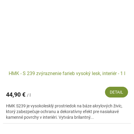
HMK - S 239 zvýraznenie farieb vysoký lesk, interiér - 1 l
DETAIL
44,90 €
/ l
HMK S239 je vysokolesklý prostriedok na báze akrylových živíc,
ktorý zabezpečuje ochranu a dekoratívny efekt pre nasiakavé
kamenné povrchy v interiéri. Vytvára brilantný...