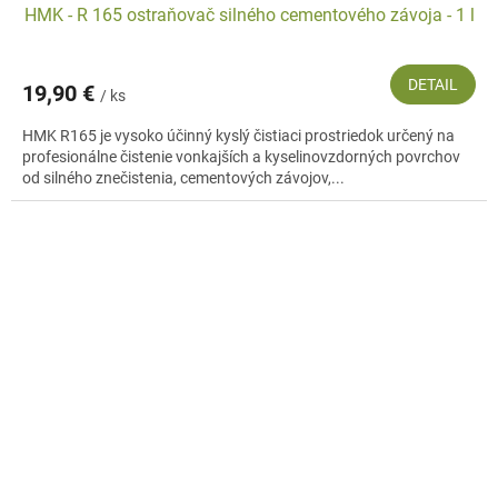
HMK - R 165 ostraňovač silného cementového závoja - 1 l
DETAIL
19,90 €
/ ks
HMK R165 je vysoko účinný kyslý čistiaci prostriedok určený na
profesionálne čistenie vonkajších a kyselinovzdorných povrchov
od silného znečistenia, cementových závojov,...