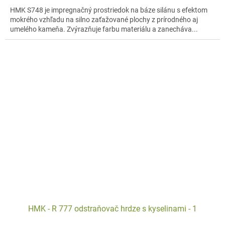
HMK S748 je impregnačný prostriedok na báze silánu s efektom
mokrého vzhľadu na silno zaťažované plochy z prírodného aj
umelého kameňa. Zvýrazňuje farbu materiálu a zanecháva...
HMK - R 777 odstraňovač hrdze s kyselinami - 1