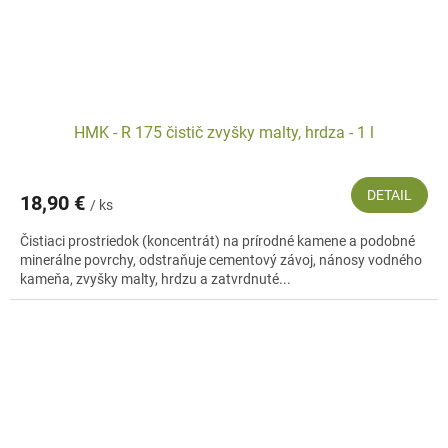
HMK - R 175 čistič zvyšky malty, hrdza - 1 l
DETAIL
18,90 €
/ ks
Čistiaci prostriedok (koncentrát) na prírodné kamene a podobné
minerálne povrchy, odstraňuje cementový závoj, nánosy vodného
kameňa, zvyšky malty, hrdzu a zatvrdnuté...