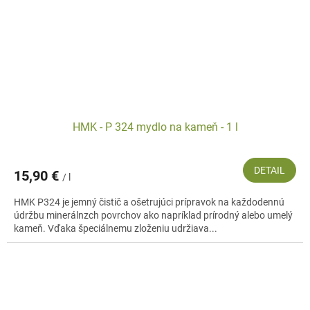
HMK - P 324 mydlo na kameň - 1 l
DETAIL
15,90 €
/ l
HMK P324 je jemný čistič a ošetrujúci prípravok na každodennú
údržbu minerálnzch povrchov ako napríklad prírodný alebo umelý
kameň. Vďaka špeciálnemu zloženiu udržiava...