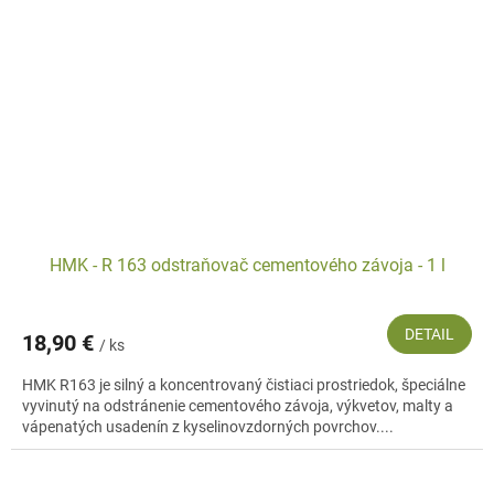
HMK - R 163 odstraňovač cementového závoja - 1 l
DETAIL
18,90 €
/ ks
HMK R163 je silný a koncentrovaný čistiaci prostriedok, špeciálne
vyvinutý na odstránenie cementového závoja, výkvetov, malty a
vápenatých usadenín z kyselinovzdorných povrchov....