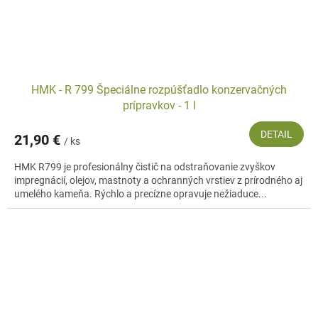
HMK - R 799 Špeciálne rozpúšťadlo konzervačných
prípravkov - 1 l
DETAIL
21,90 €
/ ks
HMK R799 je profesionálny čistič na odstraňovanie zvyškov
impregnácií, olejov, mastnoty a ochranných vrstiev z prírodného aj
umelého kameňa. Rýchlo a precízne opravuje nežiaduce...