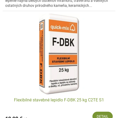
lepenie najmä bledých odtieňov mramoru, travertínu a všetkých
ostatných druhov prírodného kameňa, keramických...
Flexibilné stavebné lepidlo F-DBK 25 kg C2TE S1
DETAIL