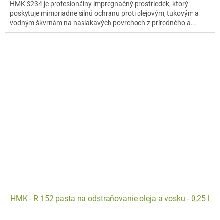
HMK S234 je profesionálny impregnačný prostriedok, ktorý
poskytuje mimoriadne silnú ochranu proti olejovým, tukovým a
vodným škvrnám na nasiakavých povrchoch z prírodného a...
HMK - R 152 pasta na odstraňovanie oleja a vosku - 0,25 l