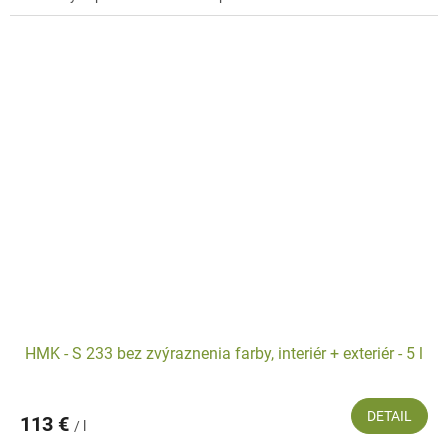
HMK - S 233 bez zvýraznenia farby, interiér + exteriér - 5 l
DETAIL
113 €
/ l