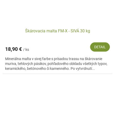
Škárovacia malta FM-X - SIVÁ 30 kg
DETAIL
18,90 €
/ ks
Minerálna malta v sivej farbe s prísadou trassu na škárovanie
muriva, tehlových pásikov, pohľadového obkladu všetkých typov,
keramického, betónového či kamenného. Po vytvrdnutí...