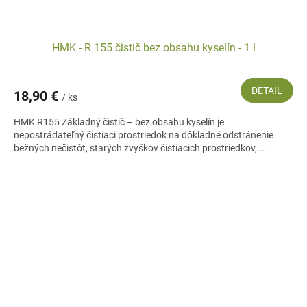
HMK - R 155 čistič bez obsahu kyselín - 1 l
DETAIL
18,90 €
/ ks
HMK R155 Základný čistič – bez obsahu kyselín je
nepostrádateľný čistiaci prostriedok na dôkladné odstránenie
bežných nečistôt, starých zvyškov čistiacich prostriedkov,...