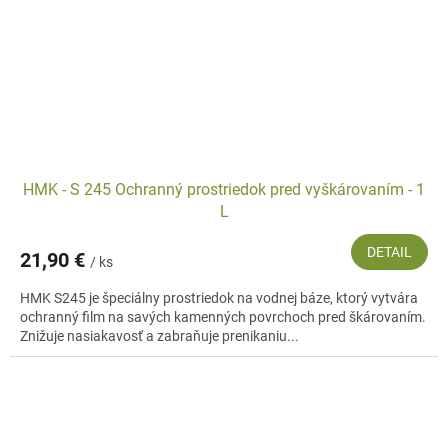
HMK - S 245 Ochranný prostriedok pred vyškárovaním - 1
L
DETAIL
21,90 €
/ ks
HMK S245 je špeciálny prostriedok na vodnej báze, ktorý vytvára
ochranný film na savých kamenných povrchoch pred škárovaním.
Znižuje nasiakavosť a zabraňuje prenikaniu...