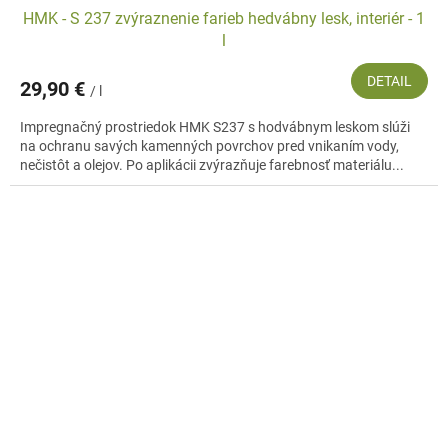
HMK - S 237 zvýraznenie farieb hedvábny lesk, interiér - 1
l
DETAIL
29,90 €
/ l
Impregnačný prostriedok HMK S237 s hodvábnym leskom slúži
na ochranu savých kamenných povrchov pred vnikaním vody,
nečistôt a olejov. Po aplikácii zvýrazňuje farebnosť materiálu...