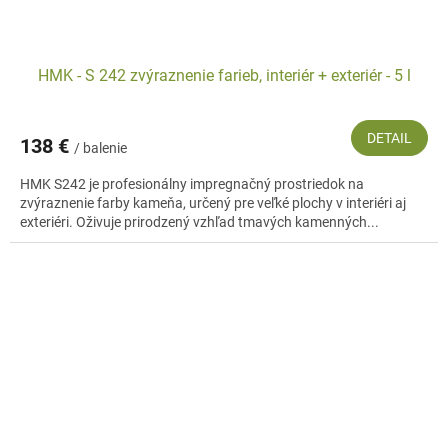
HMK - S 242 zvýraznenie farieb, interiér + exteriér - 5 l
DETAIL
138 €
/ balenie
HMK S242 je profesionálny impregnačný prostriedok na
zvýraznenie farby kameňa, určený pre veľké plochy v interiéri aj
exteriéri. Oživuje prirodzený vzhľad tmavých kamenných...