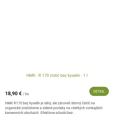
HMK - R 170 čistič bez kyselín - 1 l
DETAIL
18,90 €
/ ks
HMK R170 bez kyselín je silný, ale zároveň šetrný čistič na
organické znečistenie a zelené povlaky na všetkých vonkajších
kamenných plochách. Efektívne pôsobí bez...