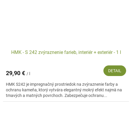
HMK - S 242 zvýraznenie farieb, interiér + exteriér - 1 l
DETAIL
29,90 €
/ l
HMK S242 je impregnačný prostriedok na zvýraznenie farby a
ochranu kameňa, ktorý vytvára elegantný mokrý efekt najmä na
tmavých a matných povrchoch. Zabezpečuje ochranu...