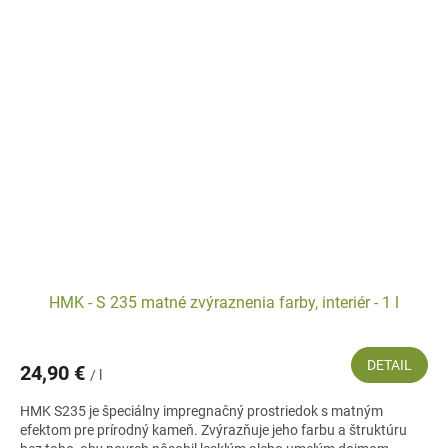
HMK - S 235 matné zvýraznenia farby, interiér - 1 l
DETAIL
24,90 €
/ l
HMK S235 je špeciálny impregnačný prostriedok s matným
efektom pre prírodný kameň. Zvýrazňuje jeho farbu a štruktúru