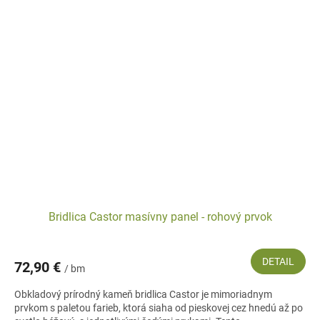
Bridlica Castor masívny panel - rohový prvok
DETAIL
72,90 €
/ bm
Obkladový prírodný kameň bridlica Castor je mimoriadnym
prvkom s paletou farieb, ktorá siaha od pieskovej cez hnedú až po