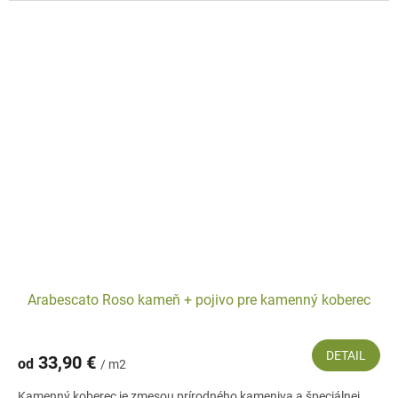
Arabescato Roso kameň + pojivo pre kamenný koberec
DETAIL
33,90 €
od
/ m2
Kamenný koberec je zmesou prírodného kameniva a špeciálnej