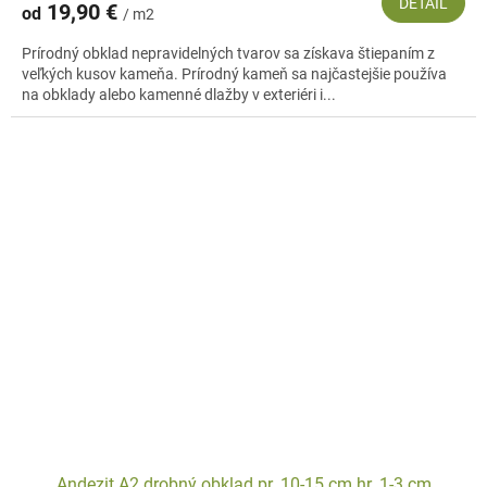
DETAIL
19,90 €
od
/ m2
Prírodný obklad nepravidelných tvarov sa získava štiepaním z
veľkých kusov kameňa. Prírodný kameň sa najčastejšie používa
na obklady alebo kamenné dlažby v exteriéri i...
Andezit A2 drobný obklad pr. 10-15 cm hr. 1-3 cm