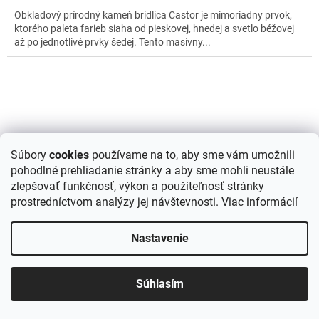
Obkladový prírodný kameň bridlica Castor je mimoriadny prvok,
ktorého paleta farieb siaha od pieskovej, hnedej a svetlo béžovej
až po jednotlivé prvky šedej. Tento masívny...
Súbory
cookies
používame na to, aby sme vám umožnili
pohodlné prehliadanie stránky a aby sme mohli neustále
zlepšovať funkčnosť, výkon a použiteľnosť stránky
prostredníctvom analýzy jej návštevnosti.
Viac informácií
Nastavenie
Súhlasím
Bridlica Deoli Green 122 cm x 61 cm x 2 mm - kamenná
dyha