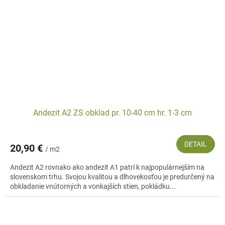
Andezit A2 ZS obklad pr. 10-40 cm hr. 1-3 cm
DETAIL
20,90 €
/ m2
Andezit A2 rovnako ako andezit A1 patrí k najpopulárnejším na
slovenskom trhu. Svojou kvalitou a dlhovekosťou je predurčený na
obkladanie vnútorných a vonkajších stien, pokládku...