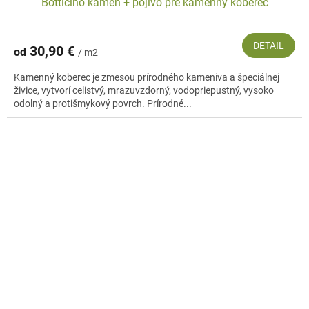
Botticino kameň + pojivo pre kamenný koberec
DETAIL
30,90 €
od
/ m2
Kamenný koberec je zmesou prírodného kameniva a špeciálnej
živice, vytvorí celistvý, mrazuvzdorný, vodopriepustný, vysoko
odolný a protišmykový povrch. Prírodné...