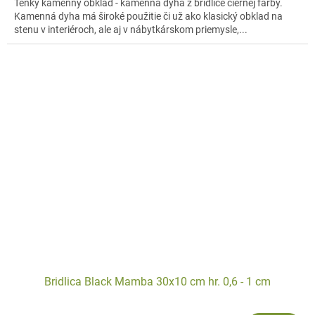
Tenký kamenný obklad - kamenná dyha z bridlice čiernej farby.
Kamenná dyha má široké použitie či už ako klasický obklad na
stenu v interiéroch, ale aj v nábytkárskom priemysle,...
Bridlica Black Mamba 30x10 cm hr. 0,6 - 1 cm