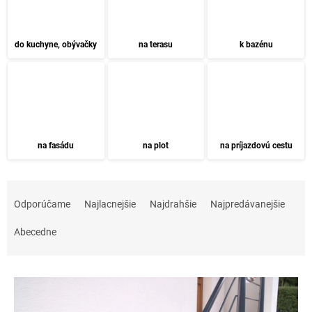
do kuchyne, obývačky
na terasu
k bazénu
na fasádu
na plot
na príjazdovú cestu
R
a
Odporúčame
Najlacnejšie
Najdrahšie
Najpredávanejšie
d
e
Abecedne
n
i
V
e
ý
p
p
r