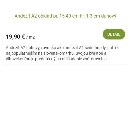
Andezit A2 obklad pr. 15-40 cm hr. 1-3 cm dúhový
DETAIL
19,90 €
/ m2
Andezit A2 dúhový, rovnako ako andezit A1 šedo-hnedý, patrí k
najpopulárnejším na slovenskom trhu. Svojou kvalitou a
dlhovekosťou je predurčený na obkladanie vnútorných a...