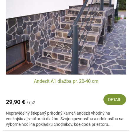
i
o
s
d
p
u
r
k
o
t
d
o
u
v
k
t
o
v
Andezit A1 dlažba pr. 20-40 cm
DETAIL
29,90 €
/ m2
Nepravidelný štiepaný prírodný kameň andezit vhodný na
vonkajšiu aj vnútornú dlažbu. Svojou pevnosťou a odolnosťou sa
výborne hodí na pokládku chodníkov, kde dodá priestoru...