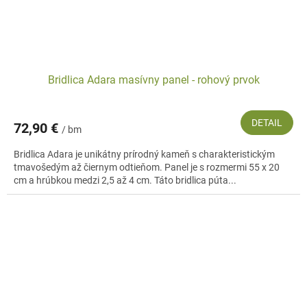
Bridlica Adara masívny panel - rohový prvok
DETAIL
72,90 €
/ bm
Bridlica Adara je unikátny prírodný kameň s charakteristickým
tmavošedým až čiernym odtieňom. Panel je s rozmermi 55 x 20
cm a hrúbkou medzi 2,5 až 4 cm. Táto bridlica púta...