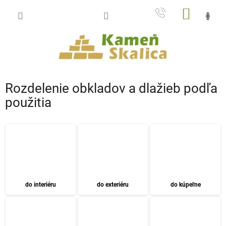
Prejsť
NÁKU
na
obsah
KOŠÍK
Rozdelenie obkladov a dlažieb podľa
použitia
do interiéru
do exteriéru
do kúpeľne