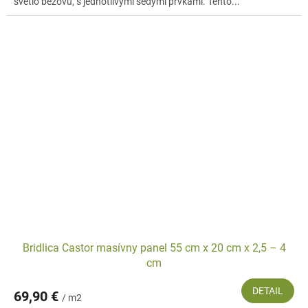
svetlo béžovú, s jednotlivými šedými prvkami. Tento...
Bridlica Castor masívny panel 55 cm x 20 cm x 2,5 – 4
cm
DETAIL
69,90 €
/ m2