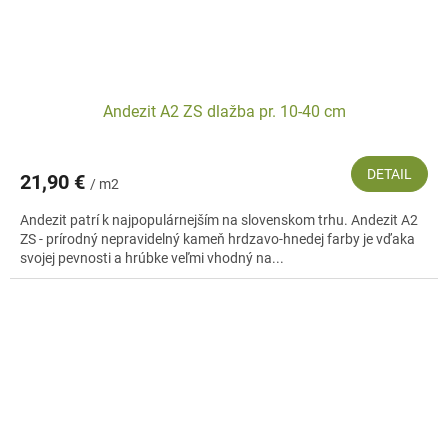
Andezit A2 ZS dlažba pr. 10-40 cm
DETAIL
21,90 €
/ m2
Andezit patrí k najpopulárnejším na slovenskom trhu. Andezit A2
ZS - prírodný nepravidelný kameň hrdzavo-hnedej farby je vďaka
svojej pevnosti a hrúbke veľmi vhodný na...