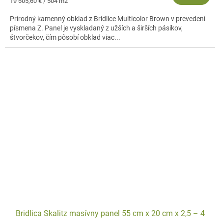
Jednotková
19 605,60 € / 504 m2
cena:
Prírodný kamenný obklad z Bridlice Multicolor Brown v prevedení
písmena Z. Panel je vyskladaný z užších a širších pásikov,
štvorčekov, čím pôsobí obklad viac...
Bridlica Skalitz masívny panel 55 cm x 20 cm x 2,5 – 4