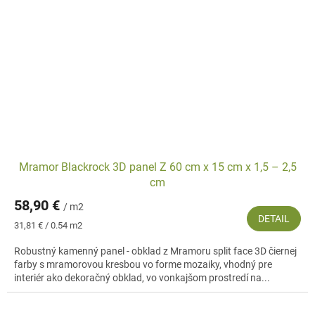
Mramor Blackrock 3D panel Z 60 cm x 15 cm x 1,5 – 2,5
cm
58,90 €
/ m2
DETAIL
Jednotková
31,81 € / 0.54 m2
cena:
Robustný kamenný panel - obklad z Mramoru split face 3D čiernej
farby s mramorovou kresbou vo forme mozaiky, vhodný pre
interiér ako dekoračný obklad, vo vonkajšom prostredí na...