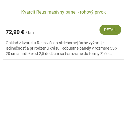
Kvarcit Reus masívny panel - rohový prvok
DETAIL
72,90 €
/ bm
Obklad z kvarcitu Reus v šedo-striebornej farbe vyžaruje
jedinečnosť a prirodzenú krásu. Robustné panely v rozmere 55 x
20 cm a hrúbke od 2,5 do 4 cm sú tvarované do formy Z, čo...