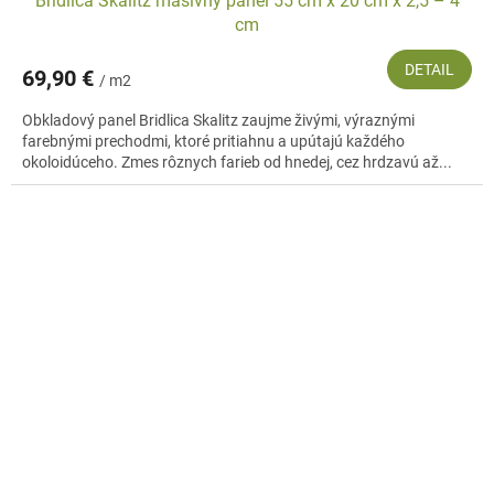
Bridlica Skalitz masívny panel 55 cm x 20 cm x 2,5 – 4
cm
DETAIL
69,90 €
/ m2
Obkladový panel Bridlica Skalitz zaujme živými, výraznými
farebnými prechodmi, ktoré pritiahnu a upútajú každého
okoloidúceho. Zmes rôznych farieb od hnedej, cez hrdzavú až...