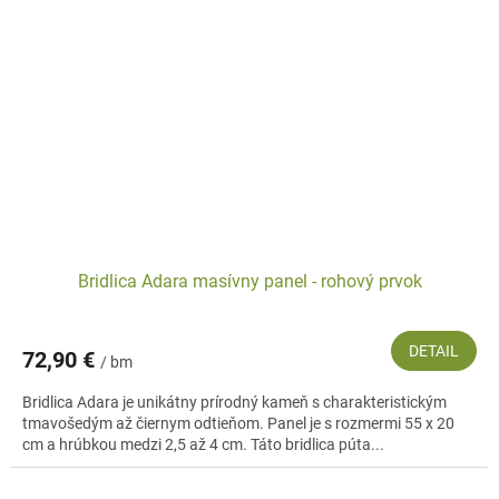
Bridlica Adara masívny panel - rohový prvok
DETAIL
72,90 €
/ bm
Bridlica Adara je unikátny prírodný kameň s charakteristickým
tmavošedým až čiernym odtieňom. Panel je s rozmermi 55 x 20
cm a hrúbkou medzi 2,5 až 4 cm. Táto bridlica púta...