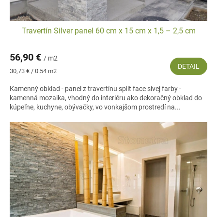
Travertín Silver panel 60 cm x 15 cm x 1,5 – 2,5 cm
56,90 €
/ m2
DETAIL
Jednotková
30,73 € / 0.54 m2
cena:
Kamenný obklad - panel z travertínu split face sivej farby -
kamenná mozaika, vhodný do interiéru ako dekoračný obklad do
kúpeľne, kuchyne, obývačky, vo vonkajšom prostredí na...