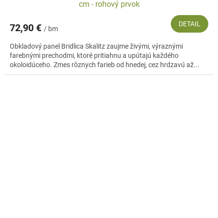
cm - rohový prvok
DETAIL
72,90 €
/ bm
Obkladový panel Bridlica Skalitz zaujme živými, výraznými
farebnými prechodmi, ktoré pritiahnu a upútajú každého
okoloidúceho. Zmes rôznych farieb od hnedej, cez hrdzavú až...