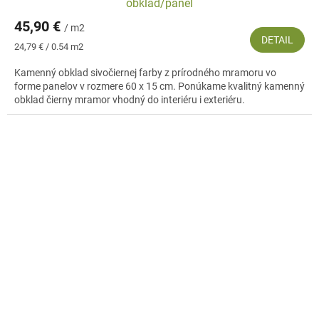
obklad/panel
45,90 €
/ m2
DETAIL
Jednotková
24,79 € / 0.54 m2
cena:
Kamenný obklad sivočiernej farby z prírodného mramoru vo
forme panelov v rozmere 60 x 15 cm. Ponúkame kvalitný kamenný
obklad čierny mramor vhodný do interiéru i exteriéru.