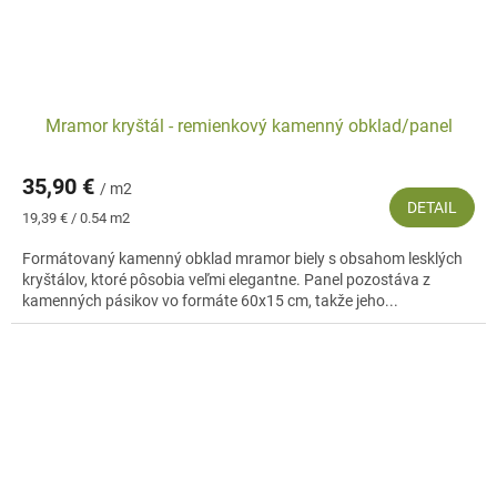
Mramor kryštál - remienkový kamenný obklad/panel
35,90 €
/ m2
DETAIL
Jednotková
19,39 € / 0.54 m2
cena:
Formátovaný kamenný obklad mramor biely s obsahom lesklých
kryštálov, ktoré pôsobia veľmi elegantne. Panel pozostáva z
kamenných pásikov vo formáte 60x15 cm, takže jeho...