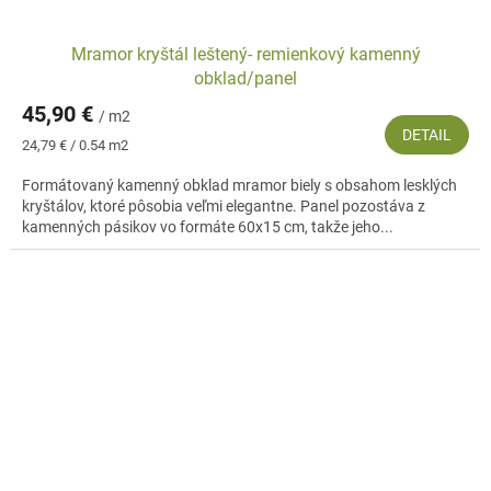
Mramor kryštál leštený- remienkový kamenný
obklad/panel
45,90 €
/ m2
DETAIL
Jednotková
24,79 € / 0.54 m2
cena:
Formátovaný kamenný obklad mramor biely s obsahom lesklých
kryštálov, ktoré pôsobia veľmi elegantne. Panel pozostáva z
kamenných pásikov vo formáte 60x15 cm, takže jeho...