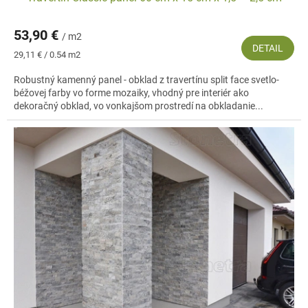
53,90 €
/ m2
DETAIL
Jednotková
29,11 € / 0.54 m2
cena:
Robustný kamenný panel - obklad z travertínu split face svetlo-
béžovej farby vo forme mozaiky, vhodný pre interiér ako
dekoračný obklad, vo vonkajšom prostredí na obkladanie...