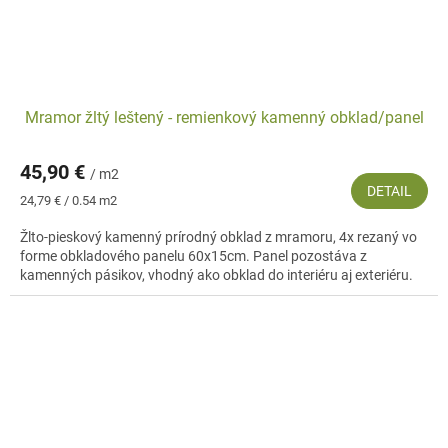
Mramor žltý leštený - remienkový kamenný obklad/panel
45,90 €
/ m2
DETAIL
Jednotková
24,79 € / 0.54 m2
cena:
Žlto-pieskový kamenný prírodný obklad z mramoru, 4x rezaný vo
forme obkladového panelu 60x15cm. Panel pozostáva z
kamenných pásikov, vhodný ako obklad do interiéru aj exteriéru.