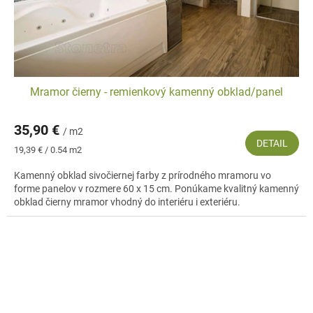
Mramor čierny - remienkový kamenný obklad/panel
35,90 €
/ m2
DETAIL
Jednotková
19,39 € / 0.54 m2
cena:
Kamenný obklad sivočiernej farby z prírodného mramoru vo
forme panelov v rozmere 60 x 15 cm. Ponúkame kvalitný kamenný
obklad čierny mramor vhodný do interiéru i exteriéru.