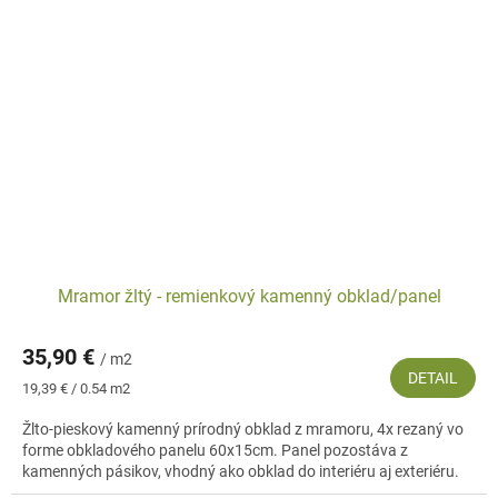
Mramor žltý - remienkový kamenný obklad/panel
35,90 €
/ m2
DETAIL
Jednotková
19,39 € / 0.54 m2
cena:
Žlto-pieskový kamenný prírodný obklad z mramoru, 4x rezaný vo
forme obkladového panelu 60x15cm. Panel pozostáva z
kamenných pásikov, vhodný ako obklad do interiéru aj exteriéru.