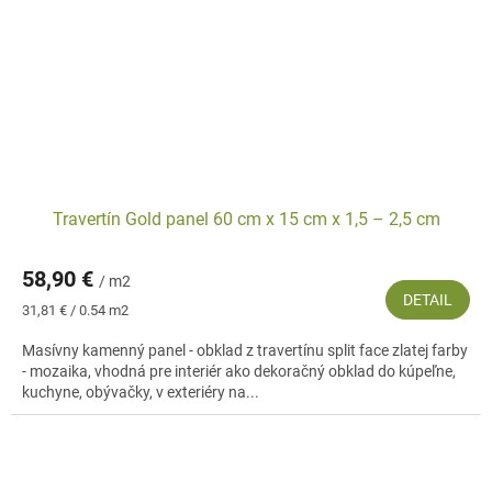
Travertín Gold panel 60 cm x 15 cm x 1,5 – 2,5 cm
58,90 €
/ m2
DETAIL
Jednotková
31,81 € / 0.54 m2
cena:
Masívny kamenný panel - obklad z travertínu split face zlatej farby
- mozaika, vhodná pre interiér ako dekoračný obklad do kúpeľne,
kuchyne, obývačky, v exteriéry na...