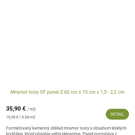
Mramor Ivory SF panel Z 60 cm x 15 cm x 1,5 - 2,2 cm
35,90 €
/ m2
DETAIL
Jednotková
19,39 € / 0.54 m2
cena:
Formátovaný kamenný obklad mramor Ivory s obsahom lesklých
kryštálov, ktoré pôsobia veľmi elegantne. Panel pozostáva z