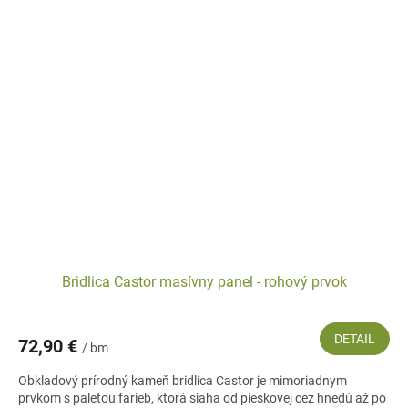
Bridlica Castor masívny panel - rohový prvok
DETAIL
72,90 €
/ bm
Obkladový prírodný kameň bridlica Castor je mimoriadnym
prvkom s paletou farieb, ktorá siaha od pieskovej cez hnedú až po