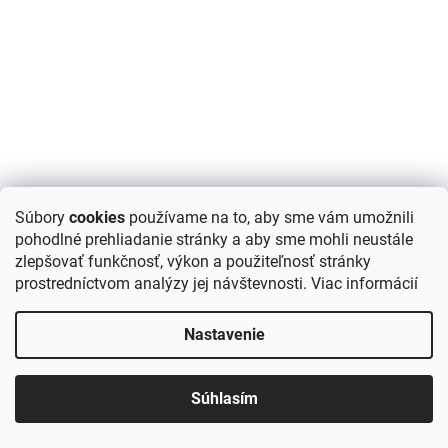
Súbory
cookies
používame na to, aby sme vám umožnili
pohodlné prehliadanie stránky a aby sme mohli neustále
zlepšovať funkčnosť, výkon a použiteľnosť stránky
Kvarcit Black Pearl remienok 55x15cm hr. 1,5-3cm
prostredníctvom analýzy jej návštevnosti.
Viac informácií
46,90 €
Nastavenie
/ m2
DETAIL
Jednotková
29,55 € / 0.63 m2
cena:
Súhlasím
Kamenný obklad čiernej farby z prírodného kameňa vo
forme panelov v rozmere 55 x 15 cm. Ponúkame kvalitný kamenný
obklad black pearl vhodný do interiéru i exteriéru.