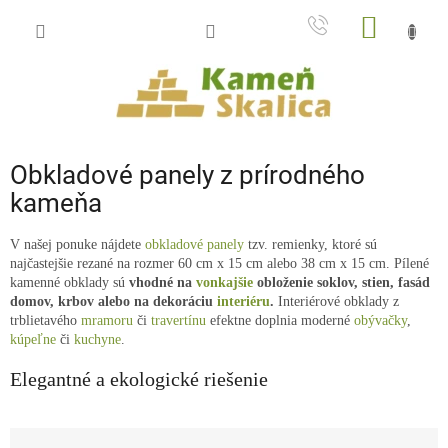
Prejsť
NÁKU
na
obsah
KOŠÍK
Obkladové panely z prírodného
kameňa
V našej ponuke nájdete
obkladové panely
tzv. remienky, ktoré sú
najčastejšie rezané na rozmer 60 cm x 15 cm alebo 38 cm x 15 cm. Pílené
kamenné obklady sú
vhodné na
vonkajšie
obloženie soklov, stien, fasád
domov, krbov alebo na dekoráciu
interiéru
.
Interiérové obklady z
trblietavého
mramoru
či
travertínu
efektne doplnia moderné
obývačky
,
kúpeľne
či
kuchyne
.
Elegantné a ekologické riešenie
Ak túžite oživiť fasádu alebo skrášliť miestnosti vášho domova,
obkladové
R
panely
predstavujú elegantné a luxusné riešenie.
Všetky obkladové