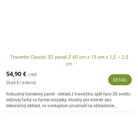
Travertín Classic 3D panel Z 60 cm x 15 cm x 1,5 – 2,5
cm
54,90 €
/ m2
DETAIL
Jednotková
29,65 € / 0.54 m2
cena:
Robustný kamenný panel - obklad z travertínu split face 3D svetlo-
béžovej farby vo forme mozaiky, vhodný pre interiér ako
dekoračný obklad, vo vonkajšom prostredí na obkladanie...