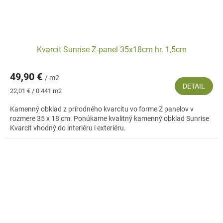
Kvarcit Sunrise Z-panel 35x18cm hr. 1,5cm
49,90 €
/ m2
DETAIL
Jednotková
22,01 € / 0.441 m2
cena:
Kamenný obklad z prírodného kvarcitu vo forme Z panelov v
rozmere 35 x 18 cm. Ponúkame kvalitný kamenný obklad Sunrise
Kvarcit vhodný do interiéru i exteriéru.