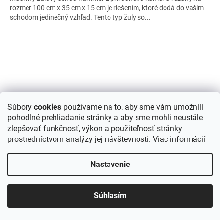
rozmer 100 cm x 35 cm x 15 cm je riešením, ktoré dodá do vašim
schodom jedinečný vzhľad. Tento typ žuly so...
Súbory
cookies
používame na to, aby sme vám umožnili
pohodlné prehliadanie stránky a aby sme mohli neustále
zlepšovať funkčnosť, výkon a použiteľnosť stránky
prostredníctvom analýzy jej návštevnosti.
Viac informácií
Nastavenie
Žula šedá štiepaná palisáda 40 x 20 x 10 cm
Súhlasím