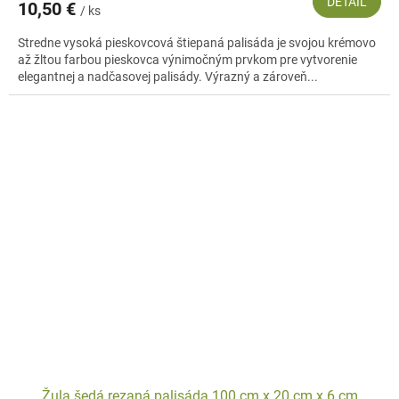
DETAIL
10,50 €
/ ks
Stredne vysoká pieskovcová štiepaná palisáda je svojou krémovo
až žltou farbou pieskovca výnimočným prvkom pre vytvorenie
elegantnej a nadčasovej palisády. Výrazný a zároveň...
Žula šedá rezaná palisáda 100 cm x 20 cm x 6 cm