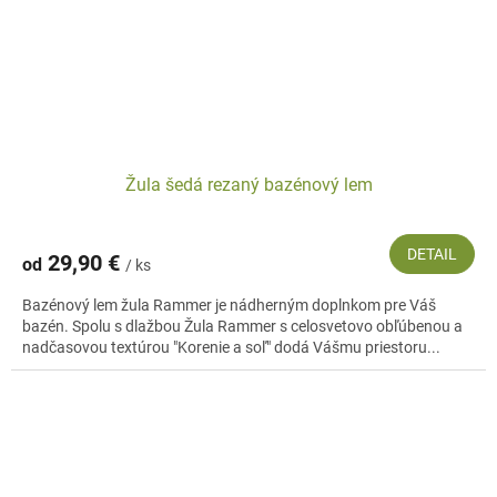
Žula šedá rezaný bazénový lem
DETAIL
29,90 €
od
/ ks
Bazénový lem žula Rammer je nádherným doplnkom pre Váš
bazén. Spolu s dlažbou Žula Rammer s celosvetovo obľúbenou a
nadčasovou textúrou "Korenie a soľ" dodá Vášmu priestoru...