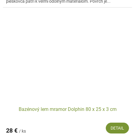
pieskovca patrí k veľmi odolným materiálom. Povrch je...
Bazénový lem mramor Dolphin 80 x 25 x 3 cm
DETAIL
28 €
/ ks