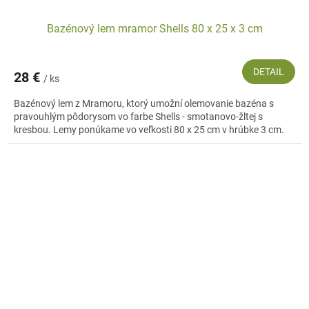
Bazénový lem mramor Shells 80 x 25 x 3 cm
DETAIL
28 €
/ ks
Bazénový lem z Mramoru, ktorý umožní olemovanie bazéna s
pravouhlým pôdorysom vo farbe Shells - smotanovo-žltej s
kresbou. Lemy ponúkame vo veľkosti 80 x 25 cm v hrúbke 3 cm.