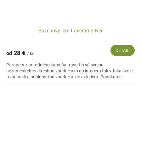
Bazénový lem travertín Silver
DETAIL
28 €
od
/ ks
Parapety z prírodného kameňa travertín sú svojou
nezameniteľnou kresbou vhodné ako do interiéru tak vďaka svojej
trvácnosti a odolnosti sú vhodné aj do exteriéru. Ponúkame...