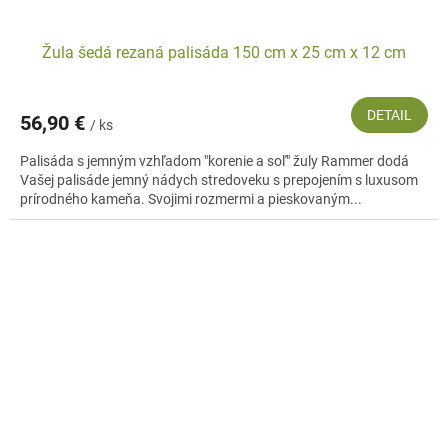
Žula šedá rezaná palisáda 150 cm x 25 cm x 12 cm
DETAIL
56,90 €
/ ks
Palisáda s jemným vzhľadom "korenie a soľ" žuly Rammer dodá
Vašej palisáde jemný nádych stredoveku s prepojením s luxusom
prírodného kameňa. Svojimi rozmermi a pieskovaným...