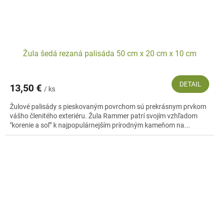
Žula šedá rezaná palisáda 50 cm x 20 cm x 10 cm
DETAIL
13,50 €
/ ks
Žulové palisády s pieskovaným povrchom sú prekrásnym prvkom
vášho členitého exteriéru. Žula Rammer patrí svojím vzhľadom
"korenie a soľ" k najpopulárnejším prírodným kameňom na...