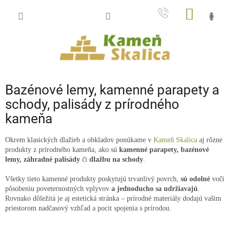
Prejsť
NÁKU
na
obsah
KOŠÍK
Bazénové lemy, kamenné parapety a
schody, palisády z prírodného
kameňa
Okrem klasických dlažieb a obkladov ponúkame v
Kameň Skalica
aj rôzne
produkty z prírodného kameňa, ako sú
kamenné parapety, bazénové
lemy, záhradné palisády
či
dlažbu na schody
.
Všetky tieto kamenné produkty poskytujú trvanlivý povrch,
sú odolné
voči
pôsobeniu poveternostných vplyvov
a jednoducho sa udržiavajú
.
Rovnako dôležitá je aj estetická stránka – prírodné materiály dodajú vašim
priestorom nadčasový vzhľad a pocit spojenia s prírodou.
Bazénové lemy