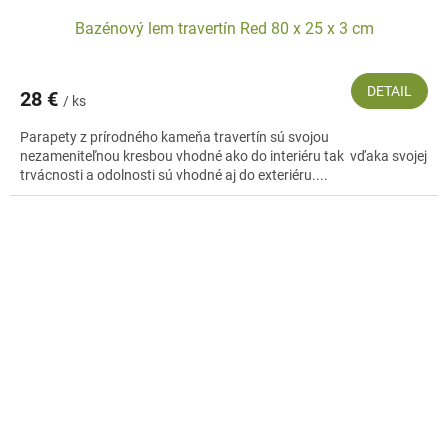
Bazénový lem travertín Red 80 x 25 x 3 cm
DETAIL
28 €
/ ks
Parapety z prírodného kameňa travertín sú svojou
nezameniteľnou kresbou vhodné ako do interiéru tak vďaka svojej
trvácnosti a odolnosti sú vhodné aj do exteriéru....