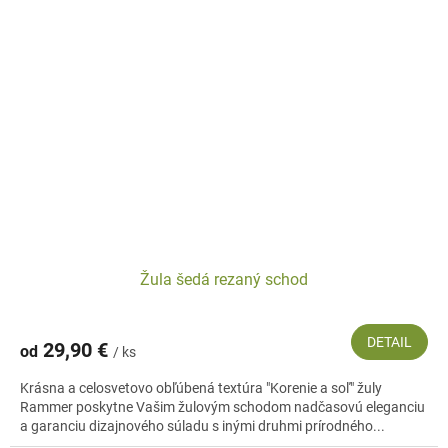
Žula šedá rezaný schod
DETAIL
29,90 €
od
/ ks
Krásna a celosvetovo obľúbená textúra "Korenie a soľ" žuly
Rammer poskytne Vašim žulovým schodom nadčasovú eleganciu
a garanciu dizajnového súladu s inými druhmi prírodného...