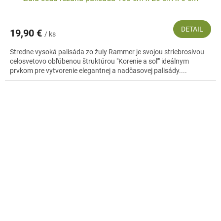
DETAIL
19,90 €
/ ks
Stredne vysoká palisáda zo žuly Rammer je svojou striebrosivou
celosvetovo obľúbenou štruktúrou "Korenie a soľ" ideálnym
prvkom pre vytvorenie elegantnej a nadčasovej palisády....