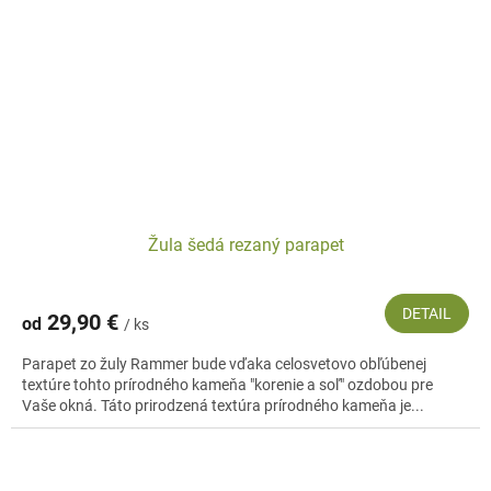
Žula šedá rezaný parapet
DETAIL
29,90 €
od
/ ks
Parapet zo žuly Rammer bude vďaka celosvetovo obľúbenej
textúre tohto prírodného kameňa "korenie a soľ" ozdobou pre
Vaše okná. Táto prirodzená textúra prírodného kameňa je...