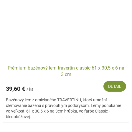
Prémium bazénový lem travertín classic 61 x 30,5 x 6 na
3 cm
DETAIL
39,60 €
/ ks
Bazénový lem z omielaného TRAVERTÍNU, ktorý umožní
olemovanie bazéna s pravouhlým pôdorysom. Lemy ponúkame
vo veľkosti 61 x 30,5 x 6 na 3cm hrúbka, vo farbe Classic -
bledobéžovej.