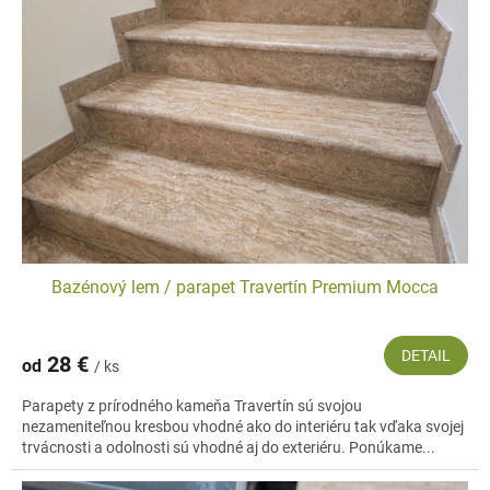
vašim požiadavkám. K dispozícii sú aj
masívne žulové schody
, ktoré
predstavujú elegantné riešenie pre každú záhradu.
V
Kameň Skalica
vám ponúkame široký sortiment kamenných produktov,
ktoré sú výsledkom precíznej výroby a dôrazu na detail. Každý produkt je
navrhnutý tak, aby poskytoval maximálnu funkčnosť a estetiku. Okrem
samotného výrobku však u nás získate aj
odborné poradenstvo a
podporu
, aby všetko fungovalo tak, ako si predstavujete.
Bazénový lem / parapet Travertín Premium Mocca
DETAIL
28 €
od
/ ks
Parapety z prírodného kameňa Travertín sú svojou
nezameniteľnou kresbou vhodné ako do interiéru tak vďaka svojej
trvácnosti a odolnosti sú vhodné aj do exteriéru. Ponúkame...