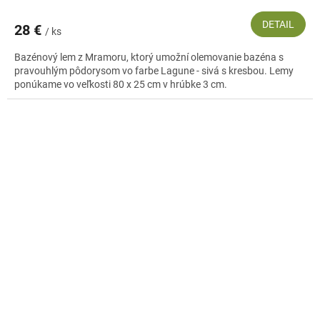
DETAIL
28 €
/ ks
Bazénový lem z Mramoru, ktorý umožní olemovanie bazéna s
pravouhlým pôdorysom vo farbe Lagune - sivá s kresbou. Lemy
ponúkame vo veľkosti 80 x 25 cm v hrúbke 3 cm.