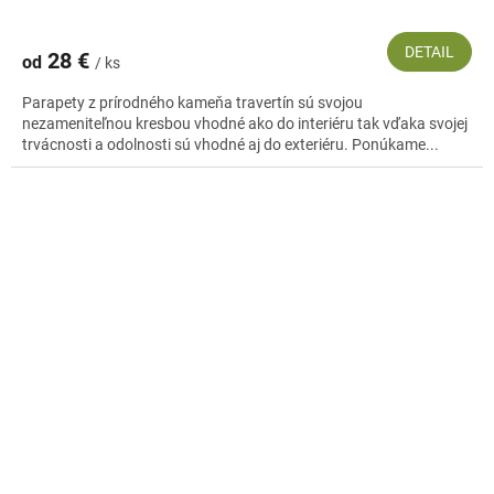
DETAIL
28 €
od
/ ks
Parapety z prírodného kameňa travertín sú svojou
nezameniteľnou kresbou vhodné ako do interiéru tak vďaka svojej
trvácnosti a odolnosti sú vhodné aj do exteriéru. Ponúkame...