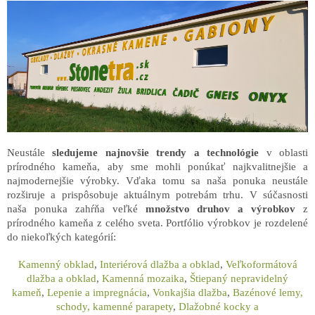
Neustále
sledujeme najnovšie trendy a technológie
v oblasti
prírodného kameňa, aby sme mohli ponúkať najkvalitnejšie a
najmodernejšie výrobky. Vďaka tomu sa naša ponuka neustále
rozširuje a prispôsobuje aktuálnym potrebám trhu. V súčasnosti
naša ponuka zahŕňa veľké
množstvo druhov a výrobkov
z
prírodného kameňa z celého sveta. Portfólio výrobkov je rozdelené
do niekoľkých kategórií:
Kamenný obklad
,
Interiérová dlažba a obklad
,
Veľkoformátová
dlažba a obklad
,
Kamenná mozaika
,
Štiepaný nepravidelný
kameň
,
Lepenie a impregnácia
,
Vonkajšia dlažba
,
Bazénové lemy,
schody, kamenné parapety
,
Dlažobné kocky a