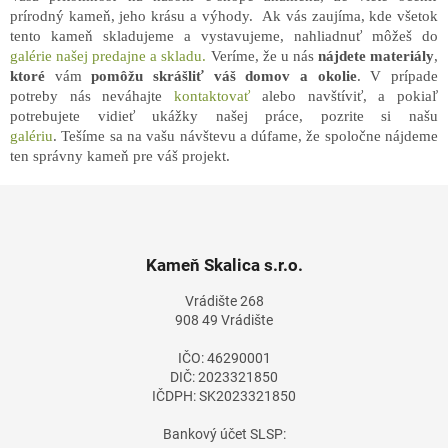
prírodný kameň, jeho krásu a výhody. Ak vás zaujíma, kde všetok
tento kameň skladujeme a vystavujeme, nahliadnuť môžeš do
galérie našej predajne a skladu.
Veríme, že u nás
nájdete materiály
,
ktoré
vám
pomôžu skrášliť váš domov a okolie
. V prípade
potreby nás neváhajte
kontaktovať
alebo navštíviť, a pokiaľ
potrebujete vidieť ukážky našej práce, pozrite si našu
galériu
.
Tešíme sa na vašu návštevu a dúfame, že spoločne nájdeme
ten správny kameň pre váš projekt.
Z
á
p
ä
Kameň Skalica s.r.o.
t
Vrádište 268
i
908 49 Vrádište
e
IČO: 46290001
DIČ: 2023321850
IČDPH: SK2023321850
Bankový účet SLSP: