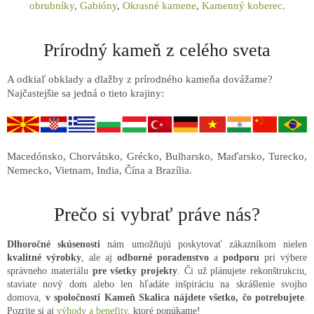
obrubníky
,
Gabióny
,
Okrasné kamene
,
Kamenný koberec.
Prírodný kameň z celého sveta
A odkiaľ obklady a dlažby z prírodného kameňa dovážame?
Najčastejšie sa jedná o tieto krajiny:
Macedónsko, Chorvátsko, Grécko, Bulharsko, Maďarsko, Turecko,
Nemecko, Vietnam, India, Čína a Brazília.
Prečo si vybrať práve nás?
Dlhoročné skúsenosti
nám umožňujú poskytovať zákazníkom nielen
kvalitné
výrobky
, ale aj
odborné
poradenstvo
a
podporu
pri výbere
správneho materiálu
pre všetky projekty
. Či už plánujete rekonštrukciu,
staviate nový dom alebo len hľadáte inšpiráciu na skrášlenie svojho
domova,
v spoločnosti Kameň Skalica nájdete všetko, čo potrebujete
.
Pozrite si aj
výhody a benefity
, ktoré ponúkame!