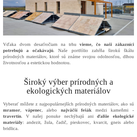
Vďaka dvom desaťročiam na trhu
vieme, čo naši zákazníci
potrebujú a očakávajú
. Naše portfólio zahŕňa širokú škálu
prírodných materiálov, ktoré sú známe svojou odolnosťou, dlhou
životnosťou a estetickou hodnotou.
Široký výber prírodných a
ekologických materiálov
Vyberať môžete z najpopulárnejších prírodných materiálov, ako sú
mramor
,
vápenec
, alebo
najväčší fešák
medzi kameňmi
-
travertín
.
V našej ponuke nechýbajú ani
ďalšie ekologické
materiály
: andezit, žula, čadič, pieskovec, kvarcit, gneis alebo
bridlica.