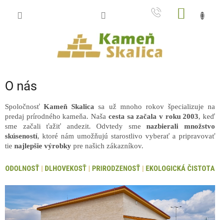
Prejsť
NÁKU
na
obsah
KOŠÍK
O nás
Spoločnosť
Kameň Skalica
sa už mnoho rokov špecializuje na
predaj prírodného kameňa. Naša
cesta sa začala v roku 2003
, keď
sme začali ťažiť andezit. Odvtedy sme
nazbierali množstvo
skúseností
, ktoré nám umožňujú starostlivo vyberať a pripravovať
tie
najlepšie
výrobky
pre našich zákazníkov.