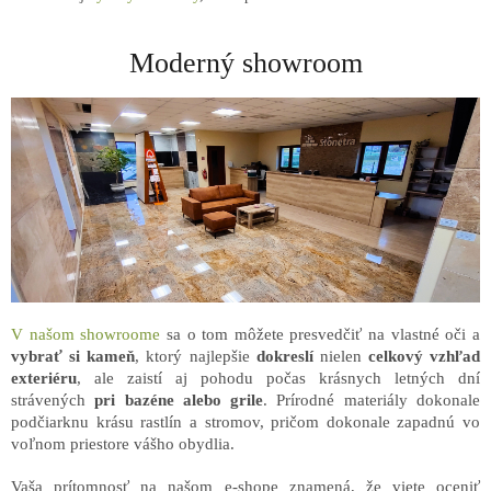
Moderný showroom
V našom showroome
sa o tom môžete presvedčiť na vlastné oči a
vybrať si kameň
, ktorý najlepšie
dokreslí
nielen
celkový vzhľad
exteriéru
, ale zaistí aj pohodu počas krásnych letných dní
strávených
pri bazéne alebo grile
. Prírodné materiály dokonale
podčiarknu krásu rastlín a stromov, pričom dokonale zapadnú vo
voľnom priestore vášho obydlia.
Vaša prítomnosť na našom e-shope znamená, že viete oceniť