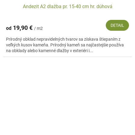
Andezit A2 dlažba pr. 15-40 cm hr. dúhová
DETAIL
19,90 €
od
/ m2
Prírodný obklad nepravidelných tvarov sa získava štiepaním z
veľkých kusov kameňa. Prírodný kameň sa najčastejšie používa
na obklady alebo kamenné dlažby v exteriéri i...