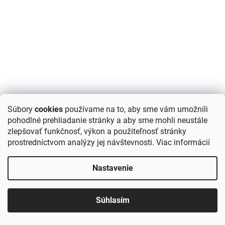
Mramor Saturn dlažba 30 cm x 15 cm x 3 cm - sekané
Súbory
cookies
používame na to, aby sme vám umožnili
hrany
pohodlné prehliadanie stránky a aby sme mohli neustále
zlepšovať funkčnosť, výkon a použiteľnosť stránky
DETAIL
prostredníctvom analýzy jej návštevnosti.
Viac informácií
39,90 €
/ m2
Prírodná dlažba v rozmere 30,5 cm x 15,2 cm a hrúbke 3 cm z
Nastavenie
MRAMORU Saturn v bledobéžovej až žltkastej farbe. Tento bledý
prírodný odtieň tzv. Saturn je najobľúbenejší zo...
Súhlasím