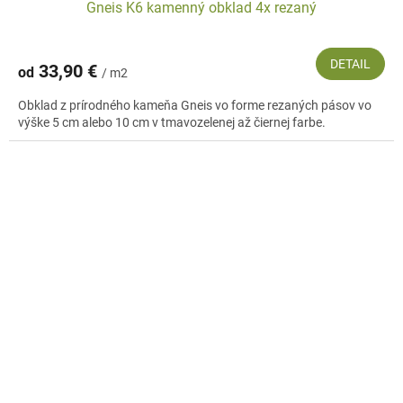
Gneis K6 kamenný obklad 4x rezaný
DETAIL
33,90 €
od
/ m2
Obklad z prírodného kameňa Gneis vo forme rezaných pásov vo
výške 5 cm alebo 10 cm v tmavozelenej až čiernej farbe.