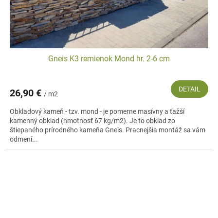
Gneis K3 remienok Mond hr. 2-6 cm
DETAIL
26,90 €
/ m2
Obkladový kameň - tzv. mond - je pomerne masívny a ťažší
kamenný obklad (hmotnosť 67 kg/m2). Je to obklad zo
štiepaného prírodného kameňa Gneis. Pracnejšia montáž sa vám
odmení...