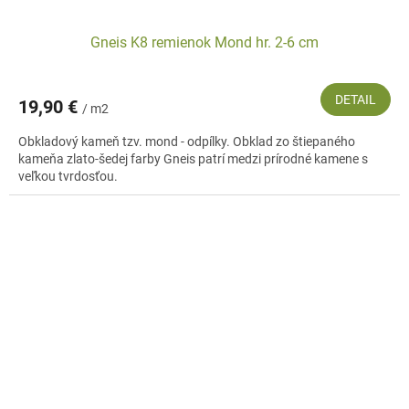
Gneis K8 remienok Mond hr. 2-6 cm
DETAIL
19,90 €
/ m2
Obkladový kameň tzv. mond - odpílky. Obklad zo štiepaného
kameňa zlato-šedej farby Gneis patrí medzi prírodné kamene s
veľkou tvrdosťou.