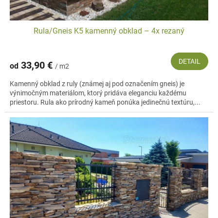
Rula/Gneis K5 kamenný obklad – 4x rezaný
DETAIL
33,90 €
od
/ m2
Kamenný obklad z ruly (známej aj pod označením gneis) je
výnimočným materiálom, ktorý pridáva eleganciu každému
priestoru. Rula ako prírodný kameň ponúka jedinečnú textúru,...