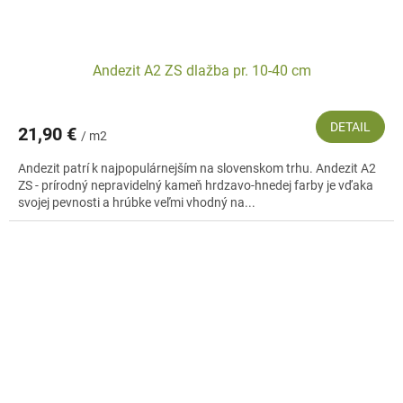
Andezit A2 ZS dlažba pr. 10-40 cm
DETAIL
21,90 €
/ m2
Andezit patrí k najpopulárnejším na slovenskom trhu. Andezit A2
ZS - prírodný nepravidelný kameň hrdzavo-hnedej farby je vďaka
svojej pevnosti a hrúbke veľmi vhodný na...