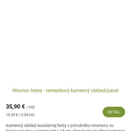
Mramor čierny - remienkový kamenný obklad/panel
35,90 €
/ m2
DETAIL
Jednotková
19,39 € / 0.54 m2
cena:
Kamenný obklad sivočiernej farby z prírodného mramoru vo