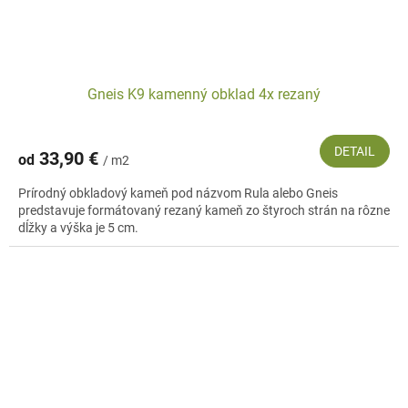
Gneis K9 kamenný obklad 4x rezaný
DETAIL
33,90 €
od
/ m2
Prírodný obkladový kameň pod názvom Rula alebo Gneis
predstavuje formátovaný rezaný kameň zo štyroch strán na rôzne
dĺžky a výška je 5 cm.