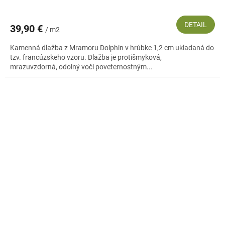
DETAIL
39,90 €
/ m2
Kamenná dlažba z Mramoru Dolphin v hrúbke 1,2 cm ukladaná do
tzv. francúzskeho vzoru. Dlažba je protišmyková,
mrazuvzdorná, odolný voči poveternostným...