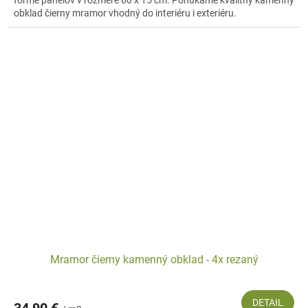
forme panelov v rozmere 60 x 15 cm. Ponúkame kvalitný kamenný
obklad čierny mramor vhodný do interiéru i exteriéru.
Mramor čierny kamenný obklad - 4x rezaný
DETAIL
34,90 €