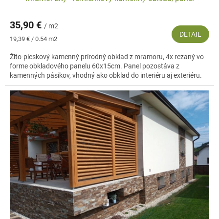
35,90 €
/ m2
DETAIL
Jednotková
19,39 € / 0.54 m2
cena:
Žlto-pieskový kamenný prírodný obklad z mramoru, 4x rezaný vo
forme obkladového panelu 60x15cm. Panel pozostáva z
kamenných pásikov, vhodný ako obklad do interiéru aj exteriéru.