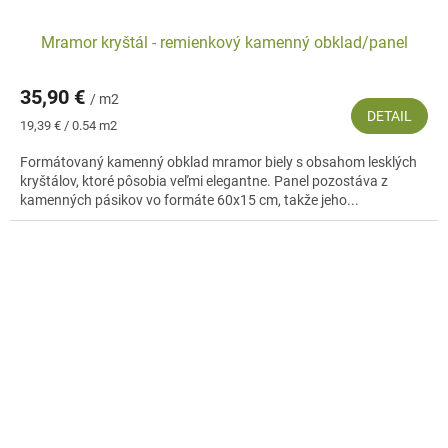
Mramor kryštál - remienkový kamenný obklad/panel
35,90 €
/ m2
DETAIL
Jednotková
19,39 € / 0.54 m2
cena:
Formátovaný kamenný obklad mramor biely s obsahom lesklých
kryštálov, ktoré pôsobia veľmi elegantne. Panel pozostáva z
kamenných pásikov vo formáte 60x15 cm, takže jeho...