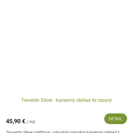
Travertín Silver - kamenný obklad 4x rezaný
DETAIL
45,90 €
/ m2
Travertín Silver splitface - robustný prírodný kamenný obklad z