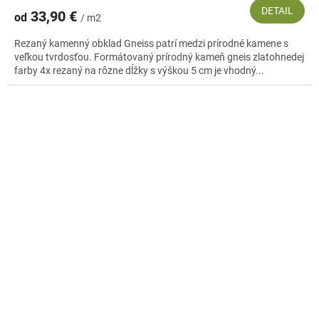
DETAIL
33,90 €
od
/ m2
Rezaný kamenný obklad Gneiss patrí medzi prírodné kamene s
veľkou tvrdosťou. Formátovaný prírodný kameň gneis zlatohnedej
farby 4x rezaný na rôzne dĺžky s výškou 5 cm je vhodný...