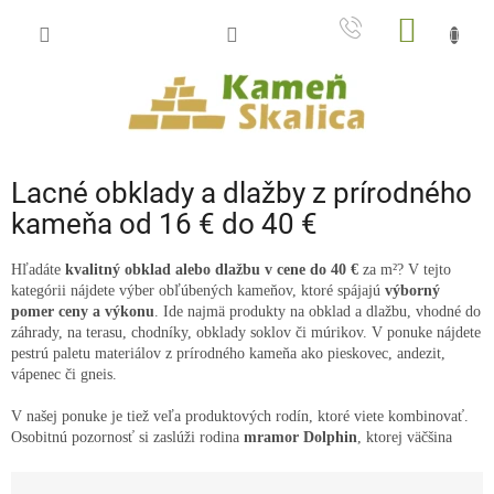
Prejsť
NÁKU
na
obsah
KOŠÍK
Lacné obklady a dlažby z prírodného
kameňa od 16 € do 40 €
Hľadáte
kvalitný obklad alebo dlažbu v cene do 40 €
za m²? V tejto
kategórii nájdete výber obľúbených kameňov, ktoré spájajú
výborný
pomer ceny a výkonu
. Ide najmä produkty na obklad a dlažbu, vhodné do
záhrady, na terasu, chodníky, obklady soklov či múrikov.
V ponuke nájdete
pestrú paletu materiálov z prírodného kameňa ako pieskovec, andezit,
vápenec či gneis.
V našej ponuke je tiež veľa produktových rodín, ktoré viete kombinovať.
Osobitnú pozornosť si zaslúži rodina
mramor Dolphin
, ktorej väčšina
produktov sa nachádza práve v tomto cenovom intervale. Ponúkame ho vo
R
viacerých formátoch – od
tehličiek
, cez
dlažbu 30 × 15 cm
, až po