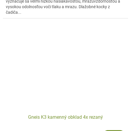
vyznačuje sa veľmi nízkou nasiakavosťou, mrazuvzdornosťou a
vysokou odolnosťou voči tlaku a mrazu. Dlažobné kocky z
čadiča...
Gneis K3 kamenný obklad 4x rezaný