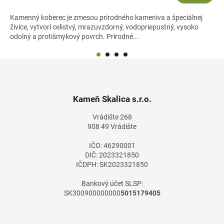
Kamenný koberec je zmesou prírodného kameniva a špeciálnej
živice, vytvorí celistvý, mrazuvzdorný, vodopriepustný, vysoko
odolný a protišmykový povrch. Prírodné...
Z
á
p
ä
Kameň Skalica s.r.o.
t
Vrádište 268
i
908 49 Vrádište
e
IČO: 46290001
DIČ: 2023321850
IČDPH: SK2023321850
Bankový účet SLSP:
SK300900000000
5015179405