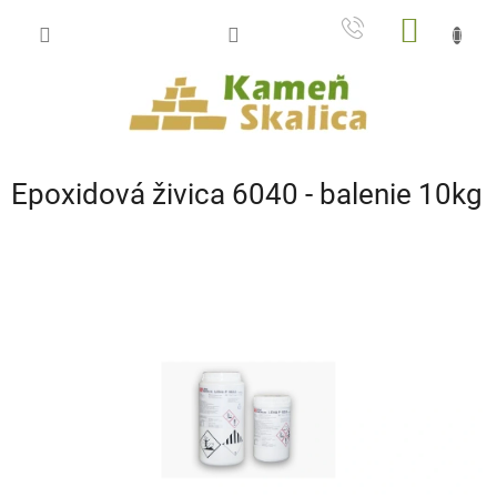
Prejsť
NÁKU
na
obsah
KOŠÍK
Epoxidová živica 6040 - balenie 10kg