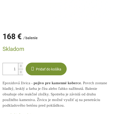
168 €
/ balenie
Jednotková
Skladom
cena:
Pridať do košíka
Epoxidová živica -
pojivo pre kamenné koberce
. Povrch zostane
hladký, lesklý a farba je číra alebo ľahko nažltnutá. Balenie
obsahuje obe reakčné zložky. Spotreba je závislá od druhu
použitého kameniva. Živicu je možné využiť aj na penetráciu
podkladového betónu pred pokládkou.