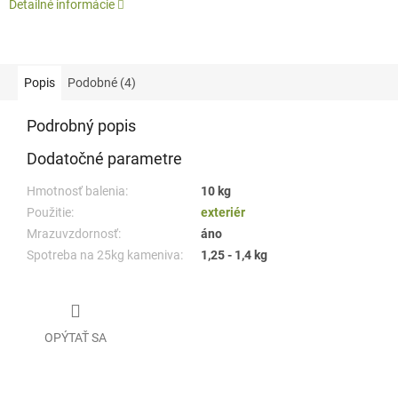
Detailné informácie
Popis
Podobné (4)
Podrobný popis
Dodatočné parametre
Hmotnosť balenia:
10 kg
Použitie:
exteriér
Mrazuvzdornosť:
áno
Spotreba na 25kg kameniva:
1,25 - 1,4 kg
OPÝTAŤ SA