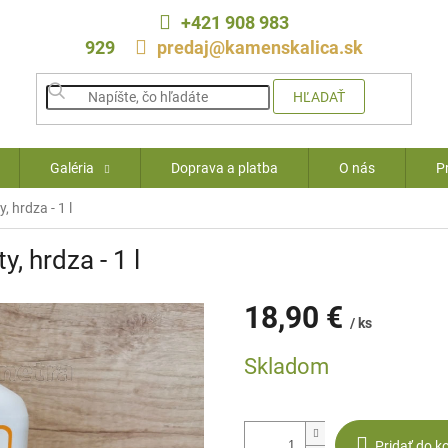
+421 908 983
929
predaj@kamenskalica.sk
HĽADAŤ
Galéria
Doprava a platba
O nás
P
, hrdza - 1 l
, hrdza - 1 l
18,90 €
/ ks
Jednotková
Skladom
cena:
Pridať do k