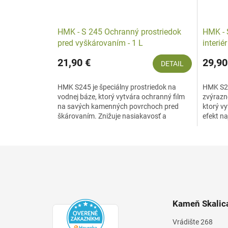
HMK - S 245 Ochranný prostriedok
HMK - 
pred vyškárovaním - 1 L
interiér
21,90 €
29,90
DETAIL
HMK S245 je špeciálny prostriedok na
HMK S24
vodnej báze, ktorý vytvára ochranný film
zvýrazn
na savých kamenných povrchoch pred
ktorý v
škárovaním. Znižuje nasiakavosť a
efekt n
zabraňuje prenikaniu...
povrcho
Z
á
p
ä
t
Kameň Skalica
i
e
Vrádište 268