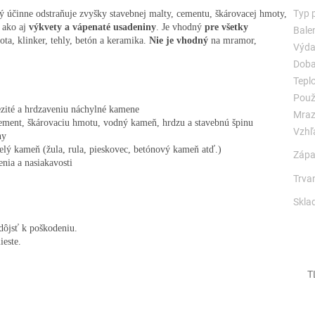
Typ 
rý účinne odstraňuje zvyšky stavebnej malty, cementu, škárovacej hmoty,
 ako aj
výkvety a vápenaté usadeniny
. Je vhodný
pre všetky
Balen
kota, klinker, tehly, betón a keramika.
Nie je vhodný
na mramor,
Výda
Doba
Teplo
Použi
ezité a hrdzaveniu náchylné kamene
Mraz
ement, škárovaciu hmotu, vodný kameň, hrdzu a stavebnú špinu
Vzhľ
ny
lý kameň (žula, rula, pieskovec, betónový kameň atď.)
Zápa
enia a nasiakavosti
Trvan
Skla
dôjsť k poškodeniu.
ieste.
T