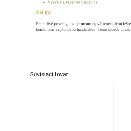
Výkvety a vápenaté usadeniny
Náš tip:
Pre citlivé povrchy, ako je
mramor, vápenec alebo lešt
kombinácii s nylonovou handričkou. Tento spôsob umožň
Súvisiaci tovar