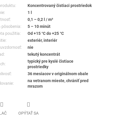
produktu:
Koncentrovaný čistiaci prostriedok
ie:
1 l
tnosť:
0,1 – 0,2 l / m²
 pôsobenia:
5 – 10 minút
ta použitia:
Od +15 °C do +25 °C
tie:
exteriér, interiér
uvzdornosť:
nie
ad:
tekutý koncentrát
typický pre kyslé čistiace
ch:
prostriedky
livosť:
36 mesiacov v originálnom obale
na vetranom mieste, chrániť pred
dovanie:
mrazom
LAČ
OPÝTAŤ SA