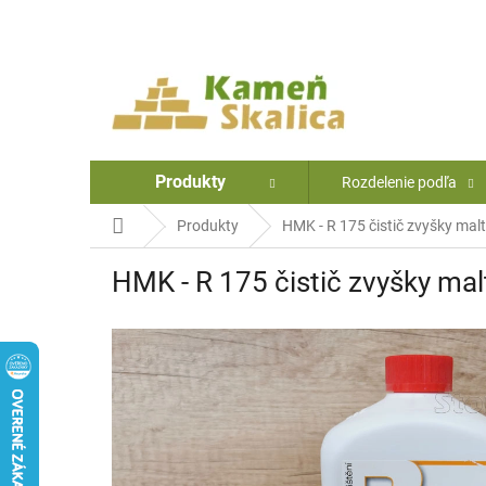
Prejsť
na
obsah
Produkty
Rozdelenie podľa
Domov
Produkty
HMK - R 175 čistič zvyšky malty
HMK - R 175 čistič zvyšky malty