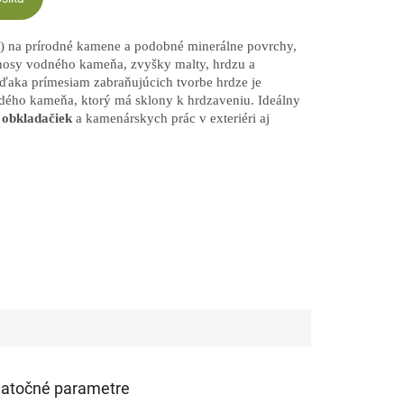
) na prírodné kamene a podobné minerálne povrchy,
nosy vodného kameňa, zvyšky malty, hrdzu a
Vďaka prímesiam zabraňujúcich tvorbe hrdze je
rdého kameňa, ktorý má sklony k hrdzaveniu. Ideálny
 obkladačiek
a kamenárskych prác v exteriéri aj
atočné parametre