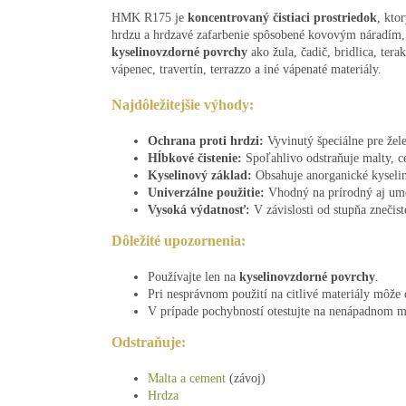
HMK R175 je
koncentrovaný čistiaci prostriedok
, kto
hrdzu a hrdzavé zafarbenie spôsobené kovovým náradím,
kyselinovzdorné povrchy
ako žula, čadič, bridlica, tera
vápenec, travertín, terrazzo a iné vápenaté materiály.
Najdôležitejšie výhody:
Ochrana proti hrdzi:
Vyvinutý špeciálne pre žel
Hĺbkové čistenie:
Spoľahlivo odstraňuje malty, c
Kyselinový základ:
Obsahuje anorganické kyseli
Univerzálne použitie:
Vhodný na prírodný aj ume
Vysoká výdatnosť:
V závislosti od stupňa znečist
Dôležité upozornenia:
Používajte len na
kyselinovzdorné povrchy
.
Pri nesprávnom použití na citlivé materiály môže 
V prípade pochybností otestujte na nenápadnom m
Odstraňuje:
Malta a cement
(závoj)
Hrdza