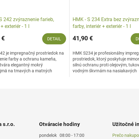
S 242 zvýraznenie farieb,
HMK - S 234 Extra bez zvýraz
 + exteriér - 1 l
farby, interiér + exteriér - 1 l
 €
41,90 €
DETAIL
D
2 je impregnačný prostriedok na
HMK S234 je profesionálny impre
enie farby a ochranu kameňa,
prostriedok, ktorý poskytuje mimo
ytvára elegantný mokrý
silnú ochranu proti olejovým, tuko
ajmä na tmavých a matných
vodným škvrnám na nasiakavých
ch. Zabezpečuje ochranu...
povrchoch z prírodného a...
 s.r.o.
Otváracie hodiny
Užitočné i
pondelok
08:00 - 17:00
Prečo nakupo