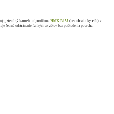
ený prírodný kameň
, odporúčame
HMK R155
(bez obsahu kyselín) v
uje šetrné odstránenie ľahkých zvyškov bez poškodenia povrchu.