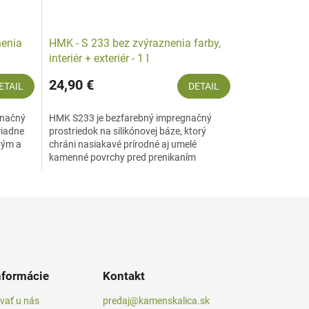
nenia
HMK - S 233 bez zvýraznenia farby,
interiér + exteriér - 1 l
24,90 €
ETAIL
DETAIL
gnačný
HMK S233 je bezfarebný impregnačný
riadne
prostriedok na silikónovej báze, ktorý
vým a
chráni nasiakavé prírodné aj umelé
kamenné povrchy pred prenikaním
vlhkosti, nečistôt a škodlivín....
nformácie
Kontakt
vať u nás
predaj@kamenskalica.sk