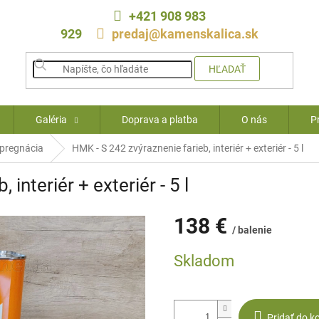
+421 908 983
929
predaj@kamenskalica.sk
HĽADAŤ
Galéria
Doprava a platba
O nás
P
pregnácia
HMK - S 242 zvýraznenie farieb, interiér + exteriér - 5 l
interiér + exteriér - 5 l
138 €
/ balenie
Jednotková
Skladom
cena:
Pridať do k