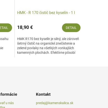
u
HMK - R 170 čistič bez kyselín - 1 l
18,90 €
ETAIL
DETAIL
obsahu
HMK R170 bez kyselín je silný, ale zároveň
šetrný čistič na organické znečistenie a
nie
zelené povlaky na všetkých vonkajších
kamenných plochách. Efektívne pôsobí
bez...
nformácie
Kontakt
vať u nás
predaj@kamenskalica.sk
atba