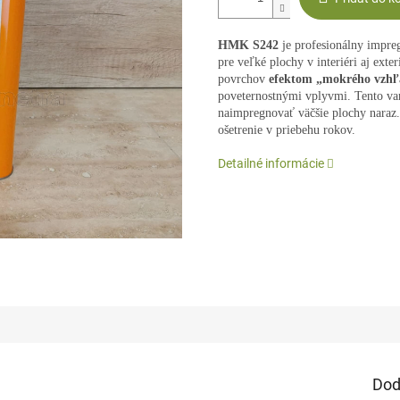
HMK S242
je profesionálny impr
pre veľké plochy v interiéri aj ext
povrchov
efektom „mokrého vzh
poveternostnými vplyvmi. Tento vari
naimpregnovať väčšie plochy naraz.
ošetrenie v priebehu rokov.
Detailné informácie
Dod