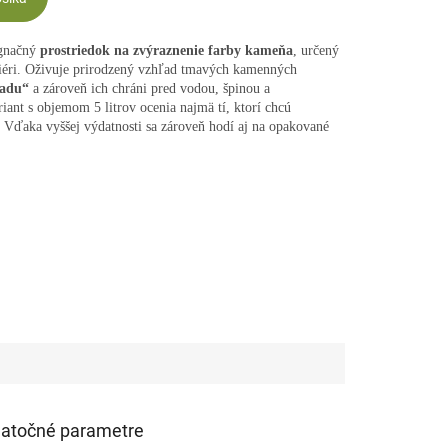
egnačný
prostriedok na zvýraznenie farby kameňa
, určený
eriéri. Oživuje prirodzený vzhľad tmavých kamenných
ľadu“
a zároveň ich chráni pred vodou, špinou a
ant s objemom 5 litrov ocenia najmä tí, ktorí chcú
 Vďaka vyššej výdatnosti sa zároveň hodí aj na opakované
atočné parametre