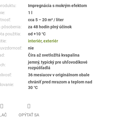
produktu:
Impregnácia s mokrým efektom
ie:
1 l
tnosť:
cca 5 – 20 m² / liter
 pôsobenia:
za 48 hodín plný účinok
ta použitia:
od +10 °C
tie:
interiér
,
exteriér
uvzdornosť:
nie
ad:
Číra až svetložltá kvapalina
jemný, typický pre uhľovodíkové
ch:
rozpúšťadlá
livosť:
36 mesiacov v originálnom obale
chrániť pred mrazom a teplom nad
dovanie:
30 °C
LAČ
OPÝTAŤ SA