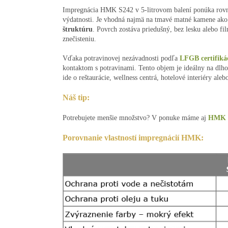
Impregnácia HMK S242 v 5-litrovom balení ponúka rovna
výdatnosti. Je vhodná najmä na tmavé matné kamene ako ž
štruktúru
. Povrch zostáva priedušný, bez lesku alebo 
znečisteniu.
Vďaka potravinovej nezávadnosti podľa
LFGB certifiká
kontaktom s potravinami. Tento objem je ideálny na dlho
ide o reštaurácie, wellness centrá, hotelové interiéry al
Náš tip:
Potrebujete menšie množstvo? V ponuke máme aj
HMK
Porovnanie vlastností impregnácií HMK: