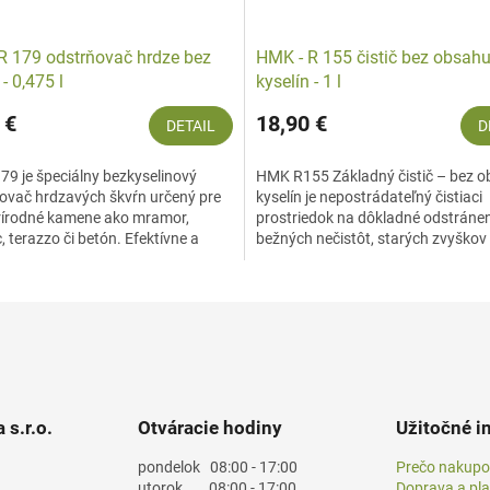
R 179 odstrňovač hrdze bez
HMK - R 155 čistič bez obsah
 - 0,475 l
kyselín - 1 l
 €
18,90 €
DETAIL
D
9 je špeciálny bezkyselinový
HMK R155 Základný čistič – bez 
ovač hrdzavých škvŕn určený pre
kyselín je nepostrádateľný čistiaci
 prírodné kamene ako mramor,
prostriedok na dôkladné odstráne
 terazzo či betón. Efektívne a
bežných nečistôt, starých zvyškov
dstraňuje hrdzu a...
čistiacich prostriedkov,...
 s.r.o.
Otváracie hodiny
Užitočné i
pondelok
08:00 - 17:00
Prečo nakupo
utorok
08:00 - 17:00
Doprava a pl