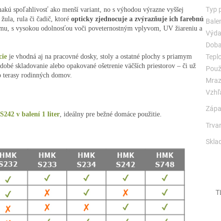
Typ 
kú spoľahlivosť ako menší variant, no s výhodou výrazne vyššej
ula, rula či čadič, ktoré
opticky zjednocuje a zvýrazňuje ich farebnú
Balen
filmu, s vysokou odolnosťou voči poveternostným vplyvom, UV žiareniu a
Výda
Doba
cie
je vhodná aj na pracovné dosky, stoly a ostatné plochy s priamym
Teplo
dobé skladovanie alebo opakované ošetrenie väčších priestorov – či už
Použi
ebo terasy rodinných domov.
Mraz
Vzhľ
Zápa
S242
v balení 1 liter
, ideálny pre bežné domáce použitie.
Trvan
Skla
T