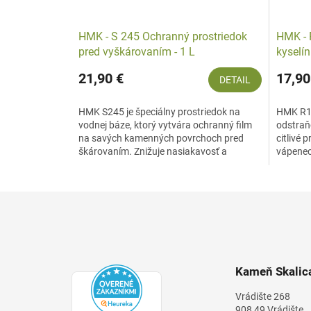
HMK - S 245 Ochranný prostriedok
HMK - 
pred vyškárovaním - 1 L
kyselín
21,90 €
17,90
DETAIL
HMK S245 je špeciálny prostriedok na
HMK R17
vodnej báze, ktorý vytvára ochranný film
odstraň
na savých kamenných povrchoch pred
citlivé
škárovaním. Znižuje nasiakavosť a
vápenec,
zabraňuje prenikaniu...
šetrne o
Z
á
p
ä
t
Kameň Skalica
i
e
Vrádište 268
908 49 Vrádište