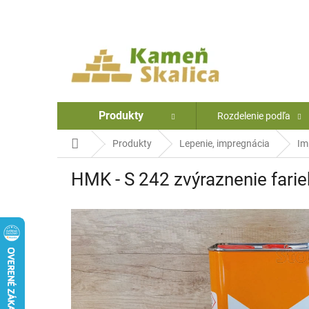
Prejsť
na
obsah
Produkty
Rozdelenie podľa
Domov
Produkty
Lepenie, impregnácia
Im
HMK - S 242 zvýraznenie farieb, 