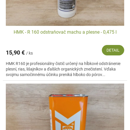
HMK - R 160 odstraňovač machu a plesne - 0,475 l
DETAIL
15,90 €
/ ks
HMK R160 je profesionálny čistič určený na hĺbkové odstránenie
plesní, rias, lišajníkov a ďalších organických znečistení. Vďaka
svojmu samočinnému účinku preniká hlboko do pórov...