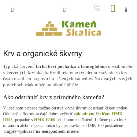
Prejsť
NÁKU
na
obsah
KOŠÍK
Krv a organické škvrny
Typická červená
farba krvi pochádza z hemoglobínu
obsiahnutého
v červených krvinkách.
Kvôli relatívne rýchlemu zrážaniu sa krv
často usadí len na povrchu leštených kameňov. Na drsných, savých
povrchoch však môže preniknúť hlbšie.
Ako odstrániť krv z prírodného kameňa?
V ideálnom prípade možno čerstvé krvné škvrny odstrániť čistou vodou.
Odolnejšie škvrny sa dajú dobre vyčistiť
základným čističom HMK
R155
, prípadne s
HMK R160
pri silnom znečistení.
Leštené povrchy z
mramoru alebo vápenca môžu byť prípravkom HMK 160 poškodené –
najprv vyskúšať na nenápadnom mieste
.