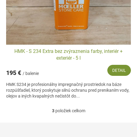
HMK - S 234 Extra bez zvýraznenia farby, interiér +
exteriér - 5 l
DETAIL
195 €
/ balenie
HMK S234 je profesionálny impregnačný prostriedok na báze
rozpúšťadiel, ktorý poskytuje silnú ochranu pred prenikaním vody,
olejov a iných kvapalných nečistôt do...
3
položiek celkom
O
v
l
Z
á
á
d