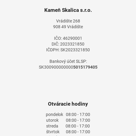
p
a
ä
Kameň Skalica s.r.o.
c
t
i
Vrádište 268
i
e
908 49 Vrádište
e
p
r
IČO: 46290001
v
DIČ: 2023321850
k
IČDPH: SK2023321850
y
v
Bankový účet SLSP:
ý
SK300900000000
5015179405
p
i
s
u
Otváracie hodiny
pondelok
08:00 - 17:00
utorok
08:00 - 17:00
streda
08:00 - 17:00
štvrtok
08:00 - 17:00