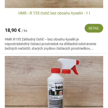
v
HMK - R 155 čistič bez obsahu kyselín - 1 l
DETAIL
18,90 €
/ ks
HMK R155 Základný čistič – bez obsahu kyselín je
nepostrádateľný čistiaci prostriedok na dôkladné odstránenie
bežných nečistôt, starých zvyškov čistiacich prostriedkov,...