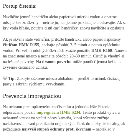
Postup čistenia:
Navlhčite jemnú handričku alebo papierovú utierku vodou a opatrne
odsajte krv zo škvrny – netrite ju, len jemne prikladajte a odsávajte. Ak sa
krv vpila hlbšie, použite čistú časť handričky, znovu navlhčite a opakujte.
Ak je škvrna stále viditeľná, priložte handričku alebo papier napustený
čističom HMK R155
, nechajte pôsobiť 3–5 minút a potom opláchnite
vodou.
Pri veľmi odolných škvrnách zvážte použitie
HMK R160
. Naneste
na znečistené miesto a nechajte pôsobiť 20–30 minút. Čistič je vhodný aj
na leštené povrchy.
Na drsnom povrchu
môže pomôcť jemná kefka na
zvýšenie čistiaceho účinku.
💡
Tip:
Zakryte ošetrené miesto alobalom – predĺži to účinok čistiacej
pasty a zabráni rýchlemu vysychaniu.
Prevencia impregnáciou
Na ochranu pred opätovným znečistením a jednoduchšie čistenie
odporúčame použiť
impregnáciu HMK S234
. Tento produkt vytvára
ochrannú vrstvu vo vnútri pórov kameňa, ktorá výrazne znižuje
nasiakavosť a bráni prenikaniu organických látok do hĺbky. Je ideálny,
ak
požadujete
najvyšší stupeň ochrany proti škvrnám
– napríklad v