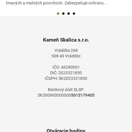
tmavých a matných povrchoch. Zabezpečuje ochranu...
Z
á
p
ä
Kameň Skalica s.r.o.
t
Vrádište 268
i
908 49 Vrádište
e
IČO: 46290001
DIČ: 2023321850
IČDPH: SK2023321850
Bankový účet SLSP:
SK300900000000
5015179405
Otváracie hodiny