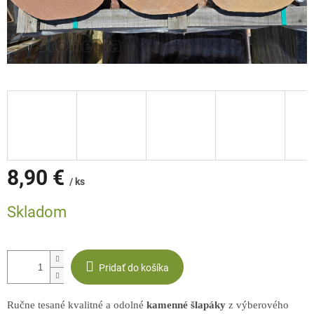
8,90 €
/ ks
Jednotková
Skladom
cena:
Pridať do košíka
Ručne tesané kvalitné a odolné
kamenné šlapáky
z výberového