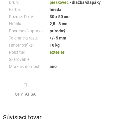
Druh:
pieskovec
- dlažba/šlapáky
Farba:
hnedá
Rozmer D x V:
30 x 50 cm
Hrúbka:
2,5 - 3 cm
Povrchová úprava:
prírodný
Tolerancia rezu:
+/- 5 mm
Hmotnosť ks:
10 kg
Použitie:
exteriér
Škárovanie:
Mrazuvzdornosť:
áno
OPÝTAŤ SA
Súvisiaci tovar