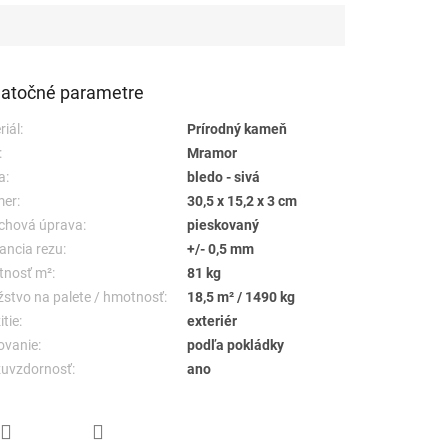
atočné parametre
riál:
Prírodný kameň
:
Mramor
a:
bledo - sivá
er:
30,5 x 15,2 x 3 cm
chová úprava:
pieskovaný
ancia rezu:
+/- 0,5 mm
nosť m²:
81 kg
stvo na palete / hmotnosť:
18,5 m² / 1490 kg
tie:
exteriér
ovanie:
podľa pokládky
uvzdornosť:
ano