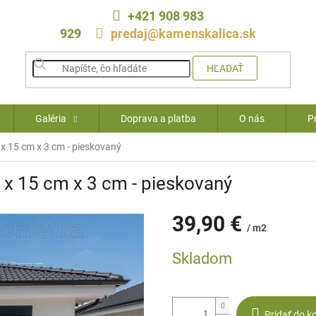
+421 908 983
929
predaj@kamenskalica.sk
HĽADAŤ
Galéria
Doprava a platba
O nás
P
 15 cm x 3 cm - pieskovaný
x 15 cm x 3 cm - pieskovaný
39,90 €
/ m2
Jednotková
Skladom
cena:
Pridať do k