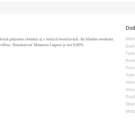
Dod
Mate
 dotyk príjemne chladný aj v letných horúčavách. Ak hľadáte modernú
 voľbou. Nasiakavosť Mramoru Lagune je len 0,06%.
Druh
Farb
Rozm
Povr
Toler
Hmot
množ
Použi
Škár
Mraz