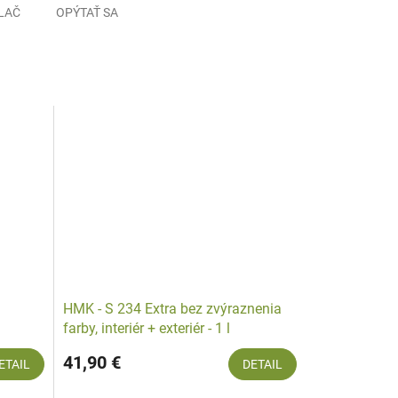
LAČ
OPÝTAŤ SA
u
HMK - S 234 Extra bez zvýraznenia
farby, interiér + exteriér - 1 l
41,90 €
ETAIL
DETAIL