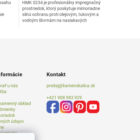
obsahu
HMK S234 je profesionálny impregnačný
prostriedok, ktorý poskytuje mimoriadne
nie
silnú ochranu proti olejovým, tukovým a
vodným škvrnám na nasiakavých
povrchoch z prírodného a...
nformácie
Kontakt
vať u nás
predaj@kamenskalica.sk
atba
+421 908 983 929
 kamenný obklad
dmienky
oriadok
ných údajov
me
né miesta