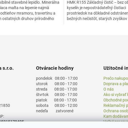
exibilné stavebné lepidlo. Minerálna
HMK R155 Základný čistič – bez 
piaca malta na lepenie najmä
kyselín je nepostrádateľný čistiaci
 odtieňov mramoru, travertínu a
prostriedok na dôkladné odstráne
h ostatných druhov prírodného
bežných nečistôt, starých zvyškov
 keramických...
čistiacich prostriedkov,...
 s.r.o.
Otváracie hodiny
Užitočné i
pondelok
08:00 - 17:00
Prečo nakupo
utorok
08:00 - 17:00
Doprava a pl
streda
08:00 - 17:00
O nás
štvrtok
08:00 - 17:00
Ako si vybrať
piatok
08:00 - 17:00
Obchodné po
21850
sobota
08:00 - 12:00
Reklamačný p
nedeľa
zatvorené
Ochrana osob
P:
Kam dodáva
0
5015179405
Voľné pracov
Časté otázky