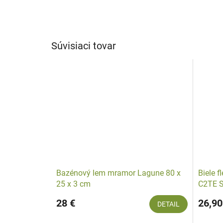
Súvisiaci tovar
Bazénový lem mramor Lagune 80 x
Biele f
25 x 3 cm
C2TE 
28 €
26,90
DETAIL