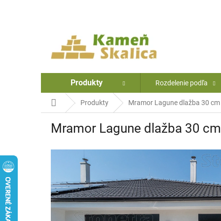
Prejsť
na
obsah
Produkty
Rozdelenie podľa
Domov
Produkty
Mramor Lagune dlažba 30 cm x
Mramor Lagune dlažba 30 cm 