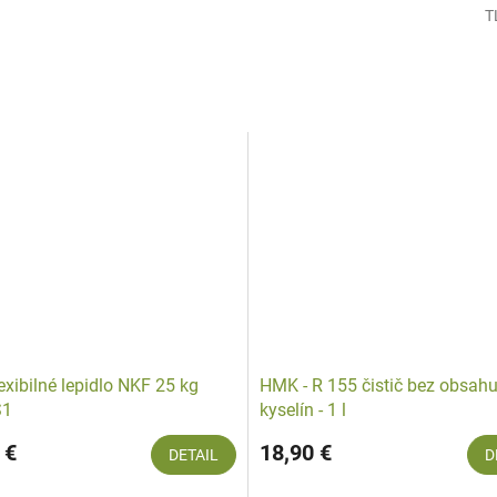
T
lexibilné lepidlo NKF 25 kg
HMK - R 155 čistič bez obsah
S1
kyselín - 1 l
 €
18,90 €
DETAIL
D