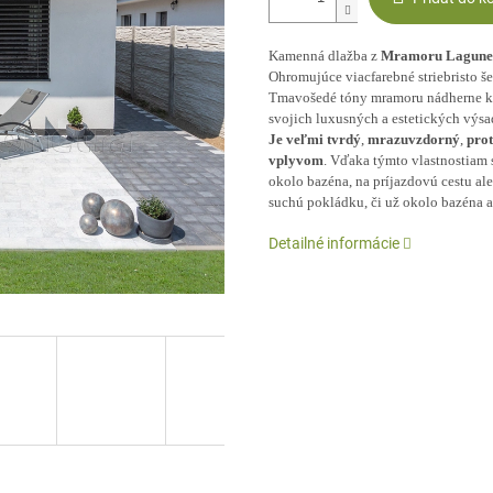
Kamenná dlažba z
Mramoru Lagune
Ohromujúce viacfarebné striebristo š
Tmavošedé tóny mramoru nádherne ko
svojich luxusných a estetických výs
Je veľmi tvrdý
,
mrazuvzdorný
,
pro
vplyvom
. Vďaka týmto vlastnostiam
okolo bazéna, na príjazdovú cestu ale
suchú pokládku, či už okolo bazéna a
Detailné informácie