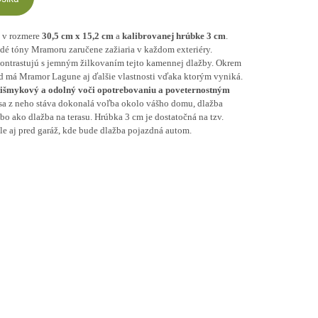
v rozmere
30,5 cm x 15,2 cm
a
kalibrovanej hrúbke 3 cm
.
edé tóny Mramoru zaručene zažiaria v každom exteriéry.
ntrastujú s jemným žilkovaním tejto kamennej dlažby. Okrem
ad má Mramor Lagune aj ďalšie vlastnosti vďaka ktorým vyniká.
tišmykový a odolný voči opotrebovaniu a poveternostným
 sa z neho stáva dokonalá voľba okolo vášho domu, dlažba
bo ako dlažba na terasu. Hrúbka 3 cm je dostatočná na tzv.
le aj pred garáž, kde bude dlažba pojazdná autom.