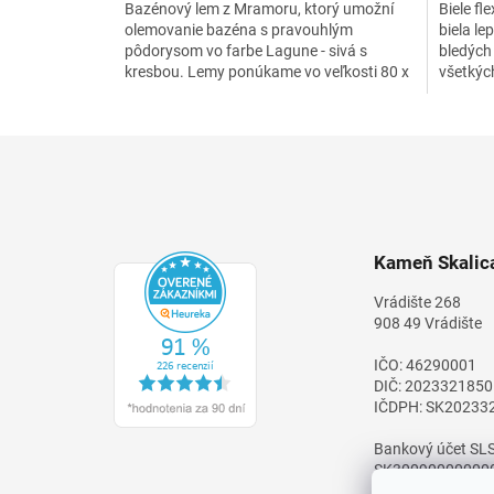
Bazénový lem z Mramoru, ktorý umožní
Biele fl
olemovanie bazéna s pravouhlým
biela le
pôdorysom vo farbe Lagune - sivá s
bledých
kresbou. Lemy ponúkame vo veľkosti 80 x
všetkýc
25 cm v hrúbke 3 cm.
kameňa,
Z
á
p
ä
t
Kameň Skalica
i
e
Vrádište 268
908 49 Vrádište
IČO: 46290001
DIČ: 2023321850
IČDPH: SK20233
Bankový účet SLS
SK30090000000