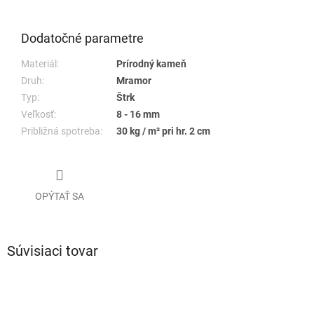
Dodatočné parametre
Materiál:
Prírodný kameň
Druh:
Mramor
Typ:
Štrk
Veľkosť:
8 - 16 mm
Približná spotreba:
30 kg / m² pri hr. 2 cm
OPÝTAŤ SA
Súvisiaci tovar