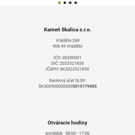
Z
á
p
ä
Kameň Skalica s.r.o.
t
Vrádište 268
i
908 49 Vrádište
e
IČO: 46290001
DIČ: 2023321850
IČDPH: SK2023321850
Bankový účet SLSP:
SK300900000000
5015179405
Otváracie hodiny
pondelok
08:00 - 17:00