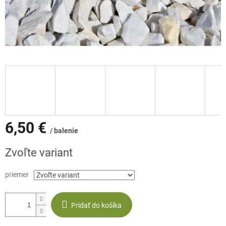
6,50 €
/ balenie
Jednotková
Zvoľte variant
cena:
priemer
Pridať do košíka