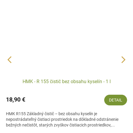
HMK - R 155 čistič bez obsahu kyselín - 1 l
18,90 €
DETAIL
HMK R155 Základný čistič – bez obsahu kyselín je
nepostrádateľný čistiaci prostriedok na dôkladné odstránenie
bežných nečistôt, starých zvyškov čistiacich prostriedkov,...