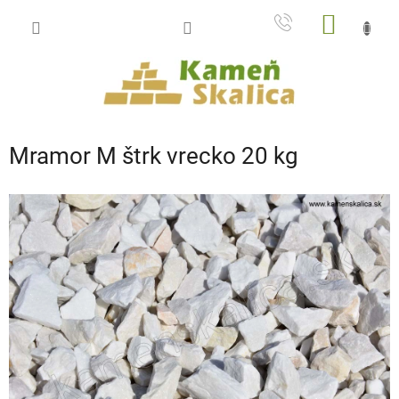
Prejsť
NÁKU
na
obsah
KOŠÍK
Mramor M štrk vrecko 20 kg