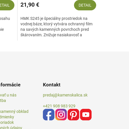
21,90 €
ETAIL
DETAIL
obsahu
HMK S245 je špeciálny prostriedok na
vodnej báze, ktorý vytvára ochranný film
nie
na savých kamenných povrchoch pred
škárovaním. Znižuje nasiakavosť a
zabraňuje prenikaniu...
nformácie
Kontakt
vať u nás
predaj@kamenskalica.sk
atba
+421 908 983 929
 kamenný obklad
dmienky
oriadok
ných údajov