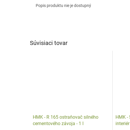
Popis produktu nie je dostupný
Súvisiaci tovar
HMK - R 165 ostraňovač silného
HMK - 
cementového závoja - 1 l
interiér