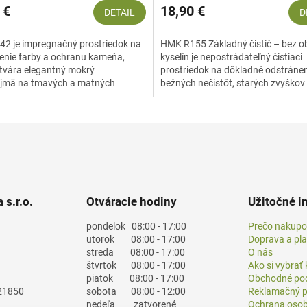
 €
18,90 €
DETAIL
D
2 je impregnačný prostriedok na
HMK R155 Základný čistič – bez 
enie farby a ochranu kameňa,
kyselín je nepostrádateľný čistiaci
ytvára elegantný mokrý
prostriedok na dôkladné odstráne
ajmä na tmavých a matných
bežných nečistôt, starých zvyškov
ch. Zabezpečuje ochranu...
čistiacich prostriedkov,...
 s.r.o.
Otváracie hodiny
Užitočné i
pondelok
08:00 - 17:00
Prečo nakupo
utorok
08:00 - 17:00
Doprava a pl
streda
08:00 - 17:00
O nás
štvrtok
08:00 - 17:00
Ako si vybrať
piatok
08:00 - 17:00
Obchodné po
21850
sobota
08:00 - 12:00
Reklamačný p
nedeľa
zatvorené
Ochrana osob