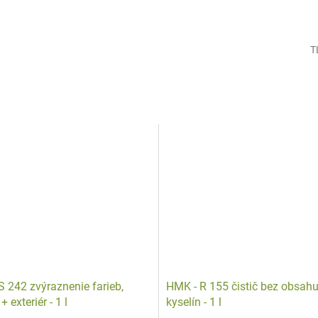
T
S 242 zvýraznenie farieb,
HMK - R 155 čistič bez obsah
 + exteriér - 1 l
kyselín - 1 l