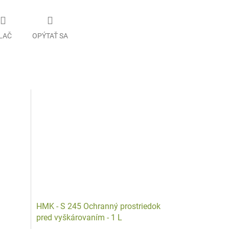
LAČ
OPÝTAŤ SA
u
HMK - S 245 Ochranný prostriedok
pred vyškárovaním - 1 L