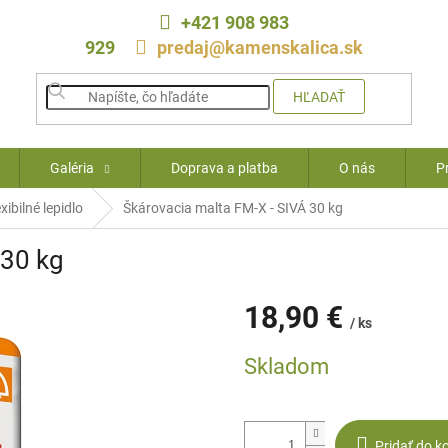
+421 908 983
929
predaj@kamenskalica.sk
HĽADAŤ
Galéria
Doprava a platba
O nás
P
xibilné lepidlo
Škárovacia malta FM-X - SIVÁ 30 kg
 30 kg
18,90 €
/ ks
Jednotková
Skladom
cena:
Pridať do k