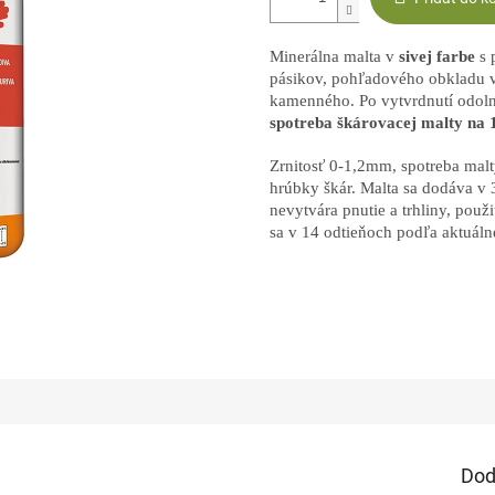
Minerálna malta v
sivej farbe
s 
pásikov, pohľadového obkladu v
kamenného. Po vytvrdnutí odoln
spotreba škárovacej malty na 1
Zrnitosť 0-1,2mm, spotreba malt
hrúbky škár. Malta sa dodáva v
nevytvára pnutie a trhliny, použ
sa v 14 odtieňoch podľa aktuál
Dod