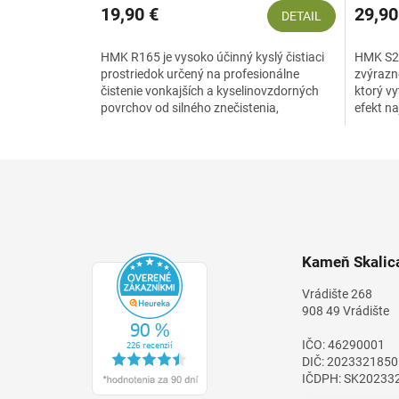
19,90 €
29,90
DETAIL
HMK R165 je vysoko účinný kyslý čistiaci
HMK S24
prostriedok určený na profesionálne
zvýrazn
čistenie vonkajších a kyselinovzdorných
ktorý v
povrchov od silného znečistenia,
efekt n
cementových závojov,...
povrcho
Z
á
p
ä
t
Kameň Skalica
i
e
Vrádište 268
908 49 Vrádište
IČO: 46290001
DIČ: 2023321850
IČDPH: SK20233