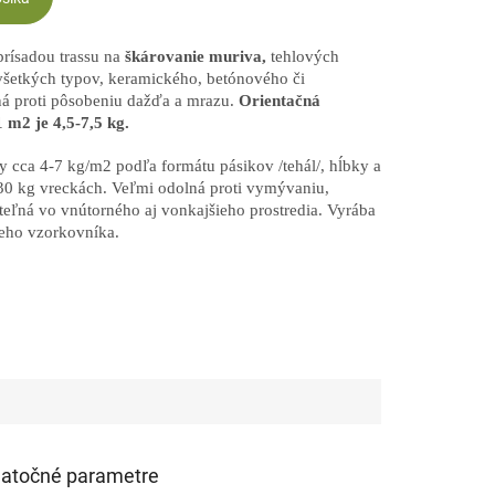
prísadou trassu na
škárovanie muriva,
tehlových
šetkých typov, keramického, betónového či
á proti pôsobeniu dažďa a mrazu.
Orientačná
 m2 je 4,5-7,5 kg.
y cca 4-7 kg/m2 podľa formátu pásikov /tehál/, hĺbky a
 30 kg vreckách. Veľmi odolná proti vymývaniu,
iteľná vo vnútorného aj vonkajšieho prostredia. Vyrába
neho vzorkovníka.
atočné parametre