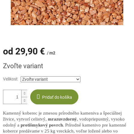
od
29,90 €
/ m2
Jednotková
Zvoľte variant
cena:
Velikost
Pridať do košíka
Kamenný koberec je zmesou prírodného kameniva a špeciálnej
živice, vytvorí celistvý,
mrazuvzdorný
, vodopriepustný, vysoko
odolný a
protišmykový
povrch
. Prírodné kamenivo pre kamenné
koberce predávame v 25 kg vreckách, voľne ložené alebo vo