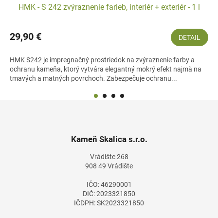
HMK - S 242 zvýraznenie farieb, interiér + exteriér - 1 l
29,90 €
DETAIL
HMK S242 je impregnačný prostriedok na zvýraznenie farby a
ochranu kameňa, ktorý vytvára elegantný mokrý efekt najmä na
tmavých a matných povrchoch. Zabezpečuje ochranu...
Z
á
p
ä
Kameň Skalica s.r.o.
t
Vrádište 268
i
908 49 Vrádište
e
IČO: 46290001
DIČ: 2023321850
IČDPH: SK2023321850