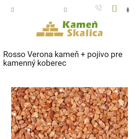
Prejsť
NÁKU
na
obsah
KOŠÍK
Rosso Verona kameň + pojivo pre
kamenný koberec