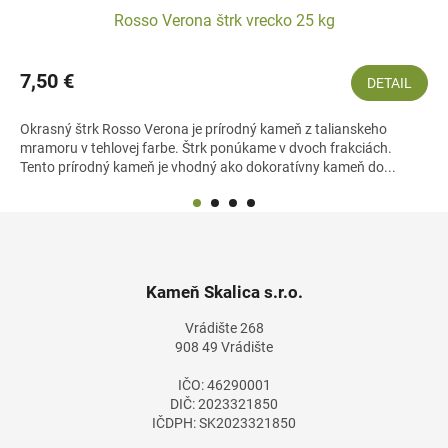
Rosso Verona štrk vrecko 25 kg
7,50 €
DETAIL
Okrasný štrk Rosso Verona je prírodný kameň z talianskeho
mramoru v tehlovej farbe. Štrk ponúkame v dvoch frakciách.
Tento prírodný kameň je vhodný ako dokoratívny kameň do...
Z
á
p
ä
Kameň Skalica s.r.o.
t
Vrádište 268
i
908 49 Vrádište
e
IČO: 46290001
DIČ: 2023321850
IČDPH: SK2023321850