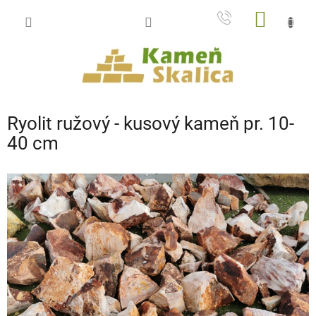
Prejsť
NÁKU
na
obsah
KOŠÍK
Ryolit ružový - kusový kameň pr. 10-
40 cm