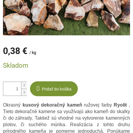
0,38 €
/ kg
Jednotková
Skladom
cena:
Pridať do košíka
Okrasný
kusový dekoračný kameň
ružovej farby
Ryolit
.
Tieto dekoračné kamene sa využívajú ako kameň do skalky
či do záhrady. Taktiež sú vhodné na vytvorenie kamenných
plotov, či suchého múrika. Realizácia z tohto druhu
prírodného kameňa je pomerne jednoduchá. Ponúkame