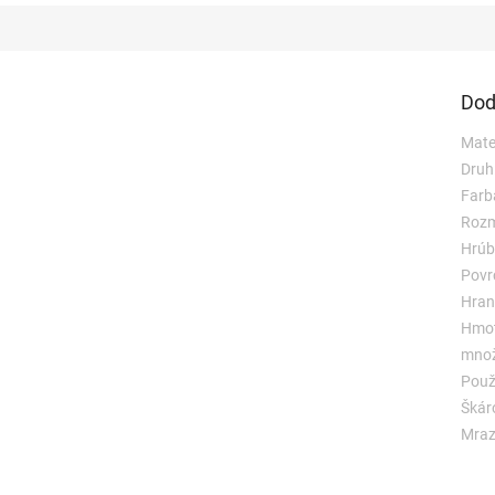
Dod
Mater
Druh
Farb
Rozm
Hrúb
Povr
Hran
Hmot
množ
Použi
Škár
Mraz