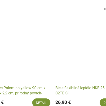
T
c Palomino yellow 90 cm x
Biele flexibilné lepidlo NKF 25
 2,2 cm, prírodný povrch-
C2TE S1
 hrany
 €
26,90 €
DETAIL
D