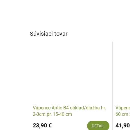
Súvisiaci tovar
Vápenec Antic B4 obklad/dlažba hr.
Vápene
2-3cm pr. 15-40 cm
60 cm x
rezané
23,90 €
41,90
DETAIL