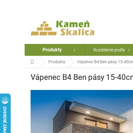
Prejsť
na
obsah
Produkty
Rozdelenie podľa
Domov
Produkty
Vápenec B4 Ben pásy 15-40cm,
Vápenec B4 Ben pásy 15-40cm