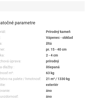
atočné parametre
iál:
Prírodný kameň
:
Vápenec - obklad
a:
žltá
er:
pr. 15 - 40 cm
ka:
2 - 4 cm
chová úprava:
prírodný
a dlažby :
štiepaná
nosť m²:
63 kg
stvo na palete / hmotnosť:
21 m² / 1330 kg
tie:
exteriér
ovanie:
áno
uvzdornosť:
áno