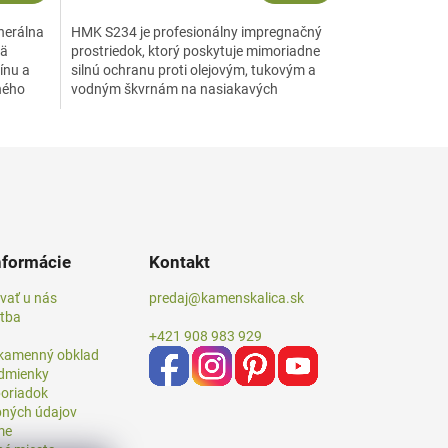
inerálna
HMK S234 je profesionálny impregnačný
mä
prostriedok, ktorý poskytuje mimoriadne
ínu a
silnú ochranu proti olejovým, tukovým a
ného
vodným škvrnám na nasiakavých
povrchoch z prírodného a...
nformácie
Kontakt
vať u nás
predaj@kamenskalica.sk
atba
+421 908 983 929
 kamenný obklad
dmienky
oriadok
ných údajov
me