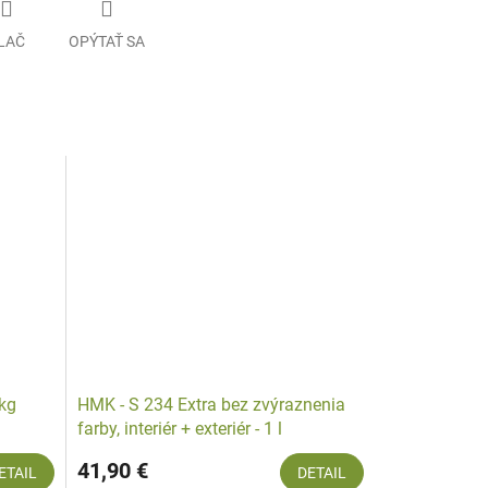
LAČ
OPÝTAŤ SA
 kg
HMK - S 234 Extra bez zvýraznenia
farby, interiér + exteriér - 1 l
41,90 €
ETAIL
DETAIL