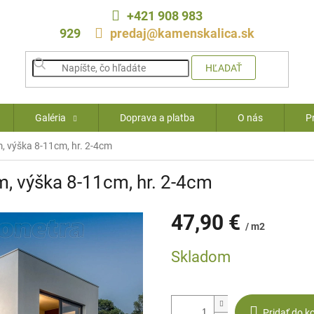
+421 908 983
929
predaj@kamenskalica.sk
HĽADAŤ
Galéria
Doprava a platba
O nás
P
 výška 8-11cm, hr. 2-4cm
, výška 8-11cm, hr. 2-4cm
47,90 €
/ m2
Jednotková
Skladom
cena:
Pridať do k