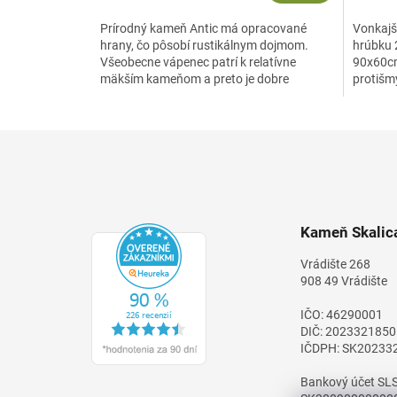
Prírodný kameň Antic má opracované
Vonkajš
hrany, čo pôsobí rustikálnym dojmom.
hrúbku 
Všeobecne vápenec patrí k relatívne
90x60cm,
mäkším kameňom a preto je dobre
protišmy
opracovateľný, využíva sa ako...
Z
á
p
ä
t
Kameň Skalica
i
e
Vrádište 268
908 49 Vrádište
IČO: 46290001
DIČ: 2023321850
IČDPH: SK20233
Bankový účet SLS