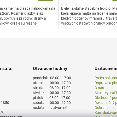
ia kamenná dlažba kalibrovaná na
Biele flexibilné stavebné lepidlo. M
2,2cm. Rozmer dlažby je až
biela lepiaca malta na lepenie naj
 povrch je prírodný, drsný a
bledých odtieňov mramoru, travert
kový, okraje sú rezané.
všetkých ostatných druhov prírod
kameňa, keramických...
 s.r.o.
Otváracie hodiny
Užitočné i
pondelok
08:00 - 17:00
Prečo nakupo
utorok
08:00 - 17:00
Doprava a pl
streda
08:00 - 17:00
O nás
štvrtok
08:00 - 17:00
Ako si vybrať
piatok
08:00 - 17:00
Obchodné po
21850
sobota
08:00 - 12:00
Reklamačný p
nedeľa
zatvorené
Ochrana osob
P:
Kam dodáva