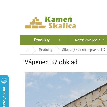
Prejsť
na
obsah
Produkty
Rozdelenie podľa
Domov
Produkty
Štiepaný kameň nepravidelný
Vápenec B7 obklad