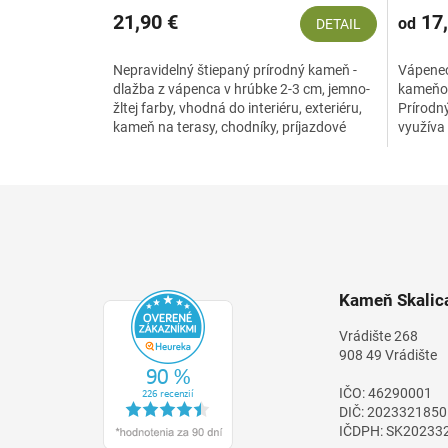
21,90 €
17,
od
DETAIL
Nepravidelný štiepaný prírodný kameň -
Vápenec
dlažba z vápenca v hrúbke 2-3 cm, jemno-
kameňom
žltej farby, vhodná do interiéru, exteriéru,
Prírodn
kameň na terasy, chodníky, príjazdové
využíva
cesty, kamenná...
budov, p
Z
á
p
ä
t
Kameň Skalica
i
e
Vrádište 268
908 49 Vrádište
IČO: 46290001
DIČ: 2023321850
IČDPH: SK20233