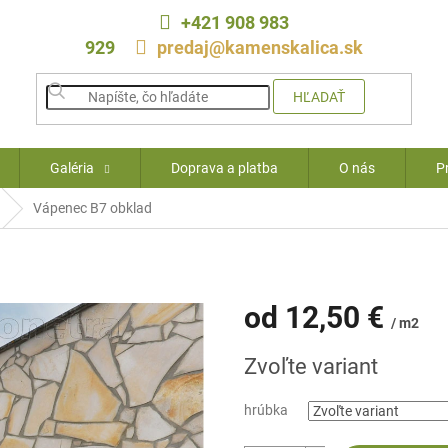
+421 908 983
929
predaj@kamenskalica.sk
HĽADAŤ
Galéria
Doprava a platba
O nás
P
Vápenec B7 obklad
od
12,50 €
/ m2
Jednotková
Zvoľte variant
cena:
hrúbka