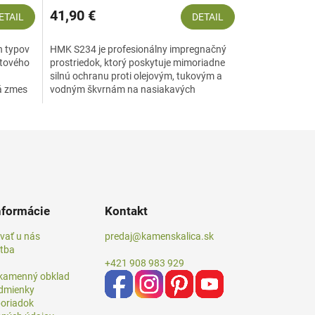
41,90 €
ETAIL
DETAIL
ch typov
HMK S234 je profesionálny impregnačný
ltového
prostriedok, ktorý poskytuje mimoriadne
silnú ochranu proti olejovým, tukovým a
ná zmes
vodným škvrnám na nasiakavých
povrchoch z prírodného a...
nformácie
Kontakt
vať u nás
predaj@kamenskalica.sk
atba
+421 908 983 929
 kamenný obklad
dmienky
oriadok