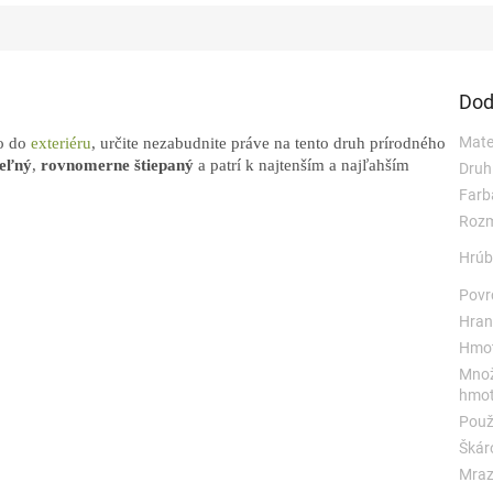
Dod
Mater
o do
exteriéru
, určite nezabudnite práve na tento druh prírodného
teľný
,
rovnomerne štiepaný
a patrí k najtenším a najľahším
Druh
Farb
Rozm
Hrúb
Povr
Hran
Hmot
Množ
hmot
Použi
Škár
Mraz