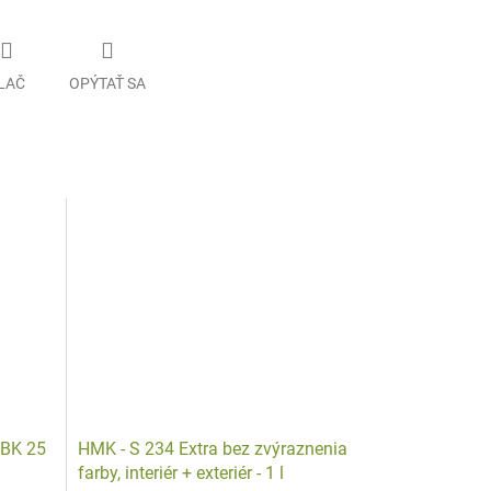
LAČ
OPÝTAŤ SA
DBK 25
HMK - S 234 Extra bez zvýraznenia
farby, interiér + exteriér - 1 l