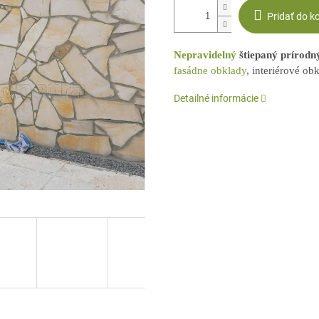
Pridať do k
Nepravidelný
štiepaný prírod
fasádne obklady
, interiérové ob
Detailné informácie