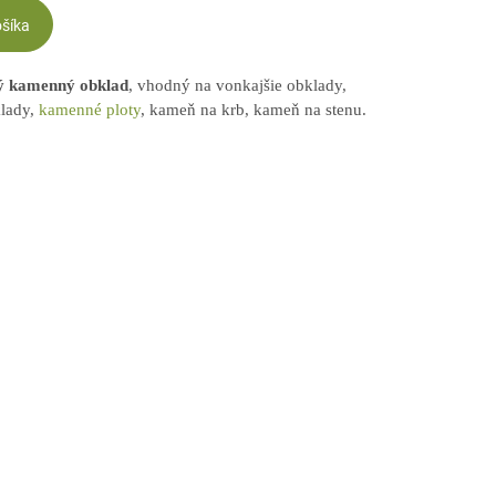
ošíka
ný kamenný obklad
, vhodný na vonkajšie obklady,
klady,
kamenné ploty
, kameň na krb, kameň na stenu.