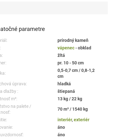
atočné parametre
iál:
prírodný kameň
:
vápenec
- obklad
a:
žltá
er:
pr. 10 - 50 cm
0,5-0,7 cm / 0,8-1,2
ka:
cm
chová úprava:
hladká
a dlažby :
štiepaná
nosť m²:
13 kg / 22 kg
stvo na palete /
70 m² / 1540 kg
nosť:
tie:
interiér
,
exteriér
ovanie:
áno
uvzdornosť:
áno