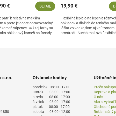
90 €
19,90 €
DETAIL
D
 patrí k relatívne mäkším
Flexibilné lepidlo na lepenie rôzny
 a preto je dobre opracovateľný.
obkladov a dlažieb do tenkého ma
ý kameň vápenec B4 žltej farby sa
lôžka vo vonkajšom aj vnútornom
 ako obkladový kameň na fasády
prostredí. Suchá maltová flexibil
rípadne ako...
určená na...
 s.r.o.
Otváracie hodiny
Užitočné i
pondelok
08:00 - 17:00
Prečo nakupo
utorok
08:00 - 17:00
Doprava a pl
streda
08:00 - 17:00
O nás
štvrtok
08:00 - 17:00
Ako si vybrať
piatok
08:00 - 17:00
Obchodné po
21850
sobota
08:00 - 12:00
Reklamačný p