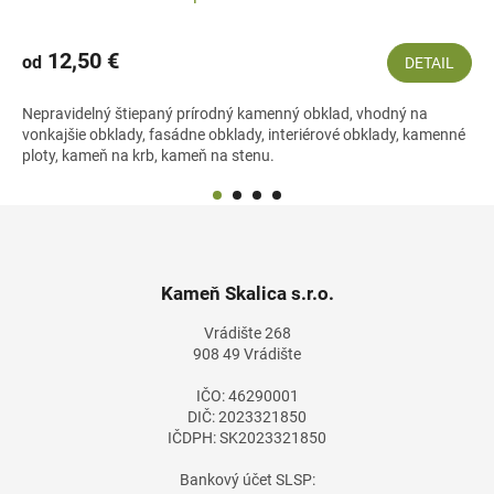
12,50 €
od
DETAIL
Nepravidelný štiepaný prírodný kamenný obklad, vhodný na
vonkajšie obklady, fasádne obklady, interiérové obklady, kamenné
ploty, kameň na krb, kameň na stenu.
Z
á
p
ä
Kameň Skalica s.r.o.
t
Vrádište 268
i
908 49 Vrádište
e
IČO: 46290001
DIČ: 2023321850
IČDPH: SK2023321850
Bankový účet SLSP: