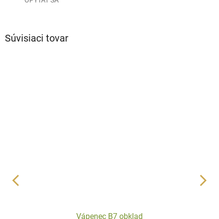
Súvisiaci tovar
Vápenec B7 obklad