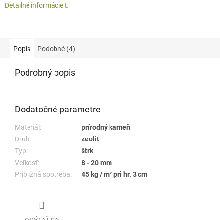
Detailné informácie
Popis
Podobné (4)
Podrobný popis
Dodatočné parametre
Materiál:
prírodný kameň
Druh:
zeolit
Typ:
štrk
Veľkosť:
8 - 20 mm
Približná spotreba:
45 kg / m² pri hr. 3 cm
OPÝTAŤ SA