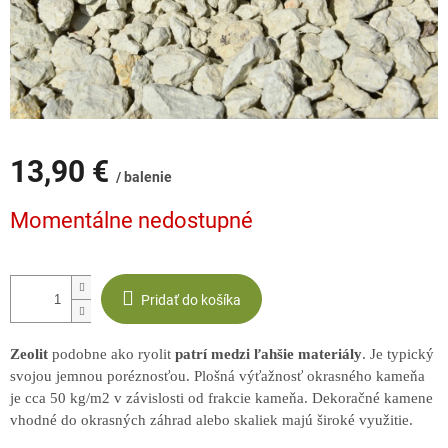
13,90 €
/ balenie
Jednotková
Momentálne nedostupné
cena:
Pridať do košíka
Zeolit
podobne ako ryolit
patrí medzi ľahšie materiály
. Je typický
svojou jemnou poréznosťou. Plošná výťažnosť okrasného kameňa
je cca 50 kg/m2 v závislosti od frakcie kameňa. Dekoračné kamene
vhodné do okrasných záhrad alebo skaliek majú široké využitie.