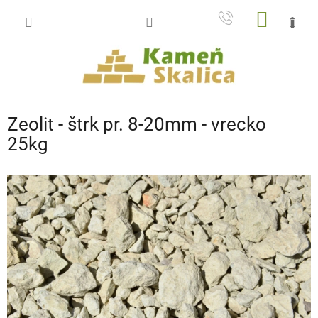
Prejsť
NÁKU
na
obsah
KOŠÍK
Zeolit - štrk pr. 8-20mm - vrecko
25kg