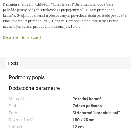
Palisáda
s jemným vzhľadom "korenie a soľ" žuly Rammer dodá Vašej
palisáde jemný nádych stredoveku s prepojením s luxusom prírodného
kameňa. Svojimi rozmermi a pieskovaným povrchom dodá palisáde pevnosť a
krásu tvorenú z prírodnej žuly. Cena za 1 bm vytvorenej palisády s týmto
nádherným kusom prírodného kameňa je 215,6 €.
Detailné informácie
Popis
Podrobný popis
Dodatočné parametre
Materiál:
Prírodný kameň
Druh:
Žulová palisáda
Farba:
Strieborná "korenie a soľ"
Rozmer D x V :
150 x 25 cm
Hrúbka:
12 cm