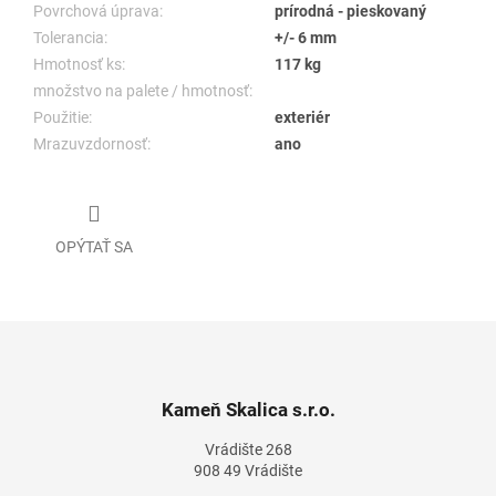
Povrchová úprava:
prírodná - pieskovaný
Tolerancia:
+/- 6 mm
Hmotnosť ks:
117 kg
množstvo na palete / hmotnosť:
Použitie:
exteriér
Mrazuvzdornosť:
ano
OPÝTAŤ SA
Z
á
p
ä
Kameň Skalica s.r.o.
t
Vrádište 268
i
908 49 Vrádište
e