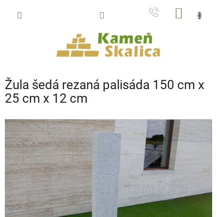
Prejsť
NÁKU
na
obsah
KOŠÍK
Žula šedá rezaná palisáda 150 cm x
25 cm x 12 cm