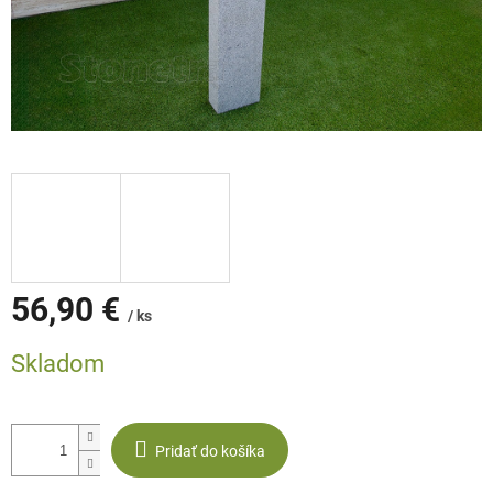
56,90 €
/ ks
Jednotková
Skladom
cena:
Pridať do košíka