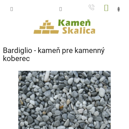
Prejsť
NÁKU
na
obsah
KOŠÍK
Bardiglio - kameň pre kamenný
koberec