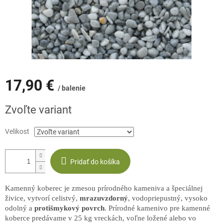
17,90 €
/ balenie
Jednotková
Zvoľte variant
cena:
Velikost
Pridať do košíka
Kamenný koberec je zmesou prírodného kameniva a špeciálnej
živice, vytvorí celistvý,
mrazuvzdorný
, vodopriepustný, vysoko
odolný a
protišmykový
povrch
. Prírodné kamenivo pre kamenné
koberce predávame v 25 kg vreckách, voľne ložené alebo vo