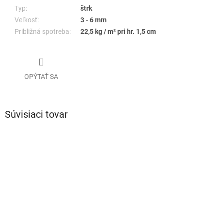
Typ:
štrk
Veľkosť:
3 - 6 mm
Približná spotreba:
22,5 kg / m² pri hr. 1,5 cm
OPÝTAŤ SA
Súvisiaci tovar