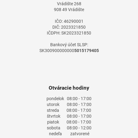
Vrádište 268
i
908 49 Vrádište
e
IČO: 46290001
DIČ: 2023321850
IČDPH: SK2023321850
Bankový účet SLSP:
SK300900000000
5015179405
Otváracie hodiny
pondelok
08:00 - 17:00
utorok
08:00 - 17:00
streda
08:00 - 17:00
štvrtok
08:00 - 17:00
piatok
08:00 - 17:00
sobota
08:00 - 12:00
nedeľa
zatvorené