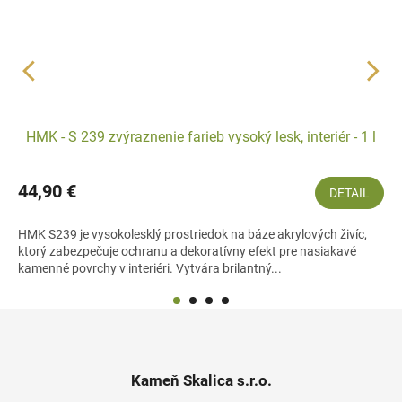
HMK - S 239 zvýraznenie farieb vysoký lesk, interiér - 1 l
44,90 €
DETAIL
HMK S239 je vysokolesklý prostriedok na báze akrylových živíc,
ktorý zabezpečuje ochranu a dekoratívny efekt pre nasiakavé
kamenné povrchy v interiéri. Vytvára brilantný...
Z
á
p
ä
Kameň Skalica s.r.o.
t