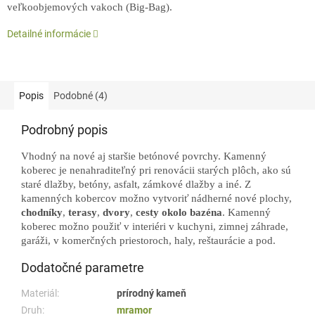
veľkoobjemových vakoch (Big-Bag).
Detailné informácie
Popis
Podobné (4)
Podrobný popis
Vhodný na nové aj staršie betónové povrchy. Kamenný
koberec je nenahraditeľný pri renovácii starých plôch, ako sú
staré dlažby, betóny, asfalt, zámkové dlažby a iné. Z
kamenných kobercov možno vytvoriť nádherné nové plochy,
chodníky
,
terasy
,
dvory
,
cesty okolo
bazéna
. Kamenný
koberec možno použiť v interiéri v kuchyni, zimnej záhrade,
garáži, v komerčných priestoroch, haly, reštaurácie a pod.
Dodatočné parametre
Materiál:
prírodný kameň
Druh:
mramor