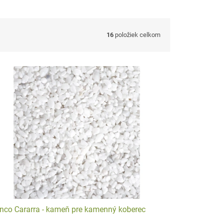
16
položiek celkom
uktúra).
profesionálnej aplikácií sú
vysoko odolné a zvládnu aj
nco Cararra - kameň pre kamenný koberec
i.