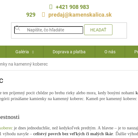
+421 908 983
929
predaj@kamenskalica.sk
HĽADAŤ
Galéria
Doprava a platba
O nás
P
nky na kamenný koberec
c
te ten príjemný pocit chôdze po brehu rieky alebo mora, kedy bosými nohami
k
ategórii prinášame kamienky na kamenný koberec. Kameň pre kamenný koberec 
estnosti
koberec
je dnes jednoduchšie, než kedykoľvek predtým. A hlavne – je to naozaj
e 1 výhodu navyše –
celistvý povrch bez veľkých či malých škár
. Ďalšie výho