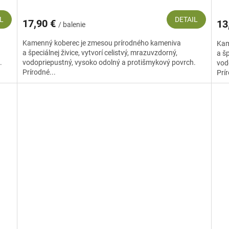
L
DETAIL
17,90 €
13
/ balenie
Kamenný koberec je zmesou prírodného kameniva
Kam
a špeciálnej živice, vytvorí celistvý, mrazuvzdorný,
a šp
.
vodopriepustný, vysoko odolný a protišmykový povrch.
vod
Prírodné...
Prír