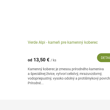
Verde Alpi - kameň pre kamenný koberec
DETA
13,50 €
od
/ ks
Kamenný koberec je zmesou prírodného kameniva
a špeciálnej živice, vytvorí celistvý, mrazuvzdorný,
vodopriepustný, vysoko odolný a protišmykový povrch
Prírodné...
Z
á