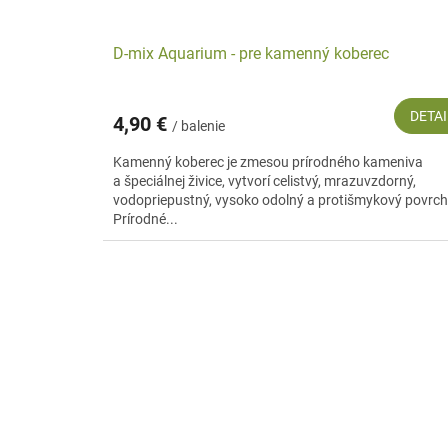
D-mix Aquarium - pre kamenný koberec
DETAI
4,90 €
/ balenie
Kamenný koberec je zmesou prírodného kameniva
a špeciálnej živice, vytvorí celistvý, mrazuvzdorný,
vodopriepustný, vysoko odolný a protišmykový povrch
Prírodné...