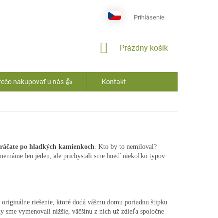
Prihlásenie
NÁKUPNÝ
Prázdny košík
KOŠÍK
rečo nakupovať u nás 👍
Kontakt
ráčate po hladkých kamienkoch
. Kto by to nemiloval?
nemáme len jeden, ale prichystali sme hneď niekoľko typov
 originálne riešenie, ktoré dodá vášmu domu poriadnu štipku
dy sme vymenovali nižšie, väčšinu z nich už zdieľa spoločne