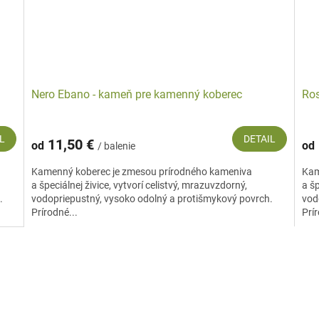
Nero Ebano - kameň pre kamenný koberec
Ros
L
DETAIL
11,50 €
od
od
/ balenie
Kamenný koberec je zmesou prírodného kameniva
Kam
a špeciálnej živice, vytvorí celistvý, mrazuvzdorný,
a šp
.
vodopriepustný, vysoko odolný a protišmykový povrch.
vod
Prírodné...
Prír