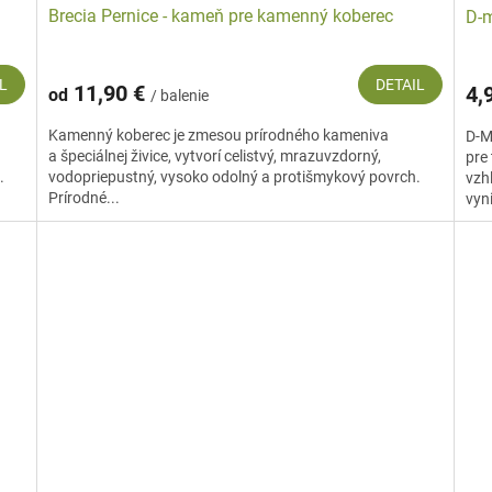
Brecia Pernice - kameň pre kamenný koberec
D-m
L
DETAIL
11,90 €
4,
od
/ balenie
Kamenný koberec je zmesou prírodného kameniva
D-M
a špeciálnej živice, vytvorí celistvý, mrazuvzdorný,
pre
.
vodopriepustný, vysoko odolný a protišmykový povrch.
vzh
Prírodné...
vyn