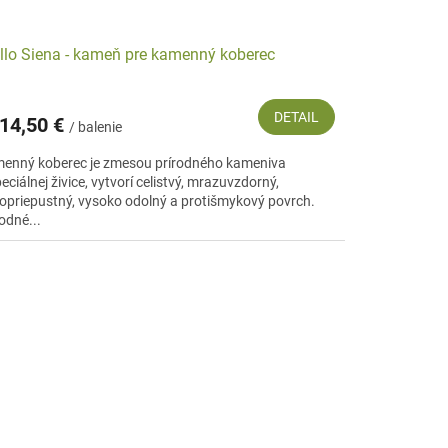
llo Siena - kameň pre kamenný koberec
DETAIL
14,50 €
/ balenie
enný koberec je zmesou prírodného kameniva
eciálnej živice, vytvorí celistvý, mrazuvzdorný,
opriepustný, vysoko odolný a protišmykový povrch.
odné...