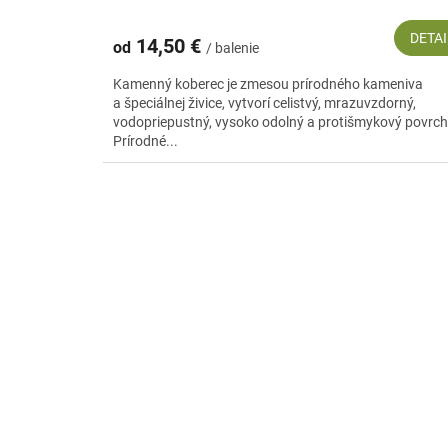
DETAI
14,50 €
od
/ balenie
Kamenný koberec je zmesou prírodného kameniva
a špeciálnej živice, vytvorí celistvý, mrazuvzdorný,
vodopriepustný, vysoko odolný a protišmykový povrch
Prírodné...