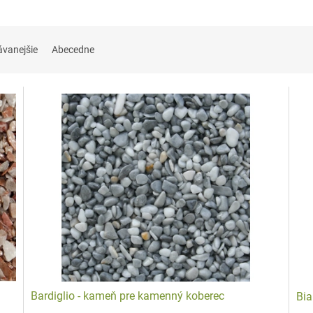
ť?
ávanejšie
Abecedne
, balkónu alebo aj okolo bazéna, či ďalších exteriérových plôch.
kcii a renovácií starších povrchov.
šetkým do kúpeľne a na toaletu, keďže
zvláda i mokré prostredie
(uzavretá štr
h kamienkov využívajú aj na parkoviská – kamienky majú vysokú pevnosť, pri 
pidlo na kamenný koberec (expoxidová živica)
.
y na kamenný koberec:
usný vzhľad,
u a podobne,
Bardiglio - kameň pre kamenný koberec
Bia
re kamenné koberce a presvedčte sa o ich skvelých vlasatostiach na vlastnej kož