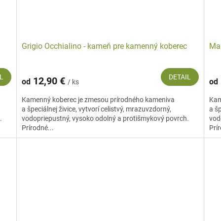
Grigio Occhialino - kameň pre kamenný koberec
Mar
L
DETAIL
12,90 €
od
od
/ ks
Kamenný koberec je zmesou prírodného kameniva
Kam
a špeciálnej živice, vytvorí celistvý, mrazuvzdorný,
a šp
.
vodopriepustný, vysoko odolný a protišmykový povrch.
vod
Prírodné...
Prír