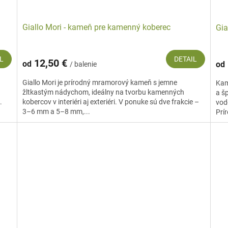
Giallo Mori - kameň pre kamenný koberec
Gia
L
DETAIL
12,50 €
od
od
/ balenie
Giallo Mori je prírodný mramorový kameň s jemne
Kam
žltkastým nádychom, ideálny na tvorbu kamenných
a šp
.
kobercov v interiéri aj exteriéri. V ponuke sú dve frakcie –
vod
3–6 mm a 5–8 mm,...
Prír