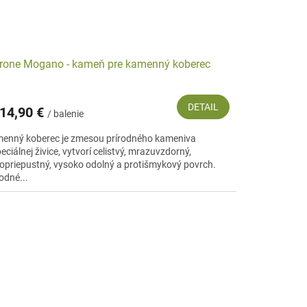
one Mogano - kameň pre kamenný koberec
DETAIL
14,90 €
/ balenie
enný koberec je zmesou prírodného kameniva
eciálnej živice, vytvorí celistvý, mrazuvzdorný,
opriepustný, vysoko odolný a protišmykový povrch.
odné...