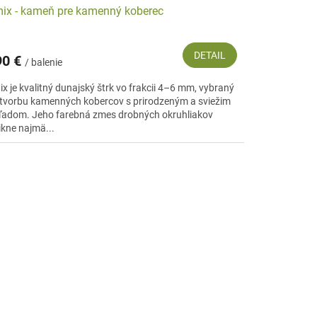
ix - kameň pre kamenný koberec
DETAIL
90 €
/ balenie
ix je kvalitný dunajský štrk vo frakcii 4–6 mm, vybraný
 tvorbu kamenných kobercov s prirodzeným a sviežim
ľadom. Jeho farebná zmes drobných okruhliakov
ikne najmä...