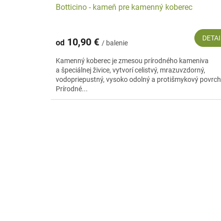
Botticino - kameň pre kamenný koberec
DETAI
10,90 €
od
/ balenie
Kamenný koberec je zmesou prírodného kameniva
a špeciálnej živice, vytvorí celistvý, mrazuvzdorný,
vodopriepustný, vysoko odolný a protišmykový povrch
Prírodné...