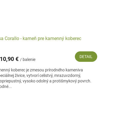
a Corallo - kameň pre kamenný koberec
DETAIL
10,90 €
/ balenie
enný koberec je zmesou prírodného kameniva
eciálnej živice, vytvorí celistvý, mrazuvzdorný,
opriepustný, vysoko odolný a protišmykový povrch.
odné...