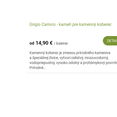
Grigio Carnico - kameň pre kamenný koberec
DETAI
14,90 €
od
/ balenie
Kamenný koberec je zmesou prírodného kameniva
a špeciálnej živice, vytvorí celistvý, mrazuvzdorný,
vodopriepustný, vysoko odolný a protišmykový povrch
Prírodné...