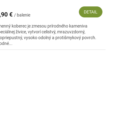
DETAIL
,90 €
/ balenie
enný koberec je zmesou prírodného kameniva
eciálnej živice, vytvorí celistvý, mrazuvzdorný,
opriepustný, vysoko odolný a protišmykový povrch.
odné...