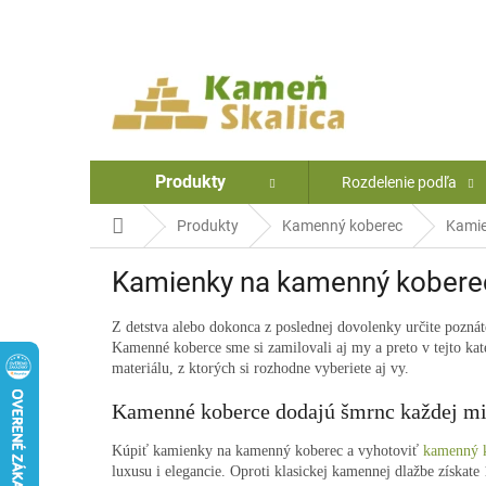
Prejsť
na
obsah
Produkty
Rozdelenie podľa
Domov
Produkty
Kamenný koberec
Kamie
Kamienky na kamenný kobere
Z detstva alebo dokonca z poslednej dovolenky určite pozná
Kamenné koberce sme si zamilovali aj my a preto v tejto k
materiálu, z ktorých si rozhodne vyberiete aj vy.
Kamenné koberce dodajú šmrnc každej mi
Kúpiť kamienky na kamenný koberec a vyhotoviť
kamenný 
luxusu i elegancie. Oproti klasickej kamennej dlažbe získat