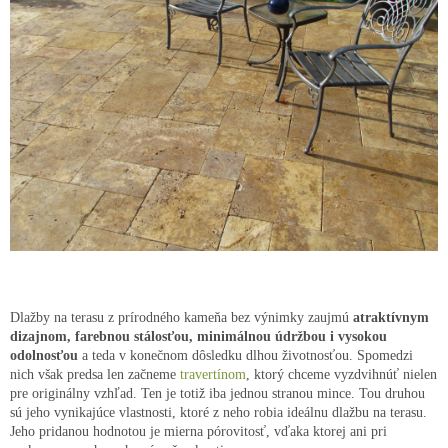
Dlažby na terasu z prírodného kameňa bez výnimky zaujmú
atraktívnym
dizajnom, farebnou stálosťou, minimálnou údržbou i vysokou
odolnosťou
a teda v konečnom dôsledku dlhou životnosťou. Spomedzi
nich však predsa len začneme
travertínom
, ktorý chceme vyzdvihnúť nielen
pre originálny vzhľad. Ten je totiž iba jednou stranou mince. Tou druhou
sú jeho vynikajúce vlastnosti, ktoré z neho robia ideálnu dlažbu na terasu.
Jeho pridanou hodnotou je mierna pórovitosť, vďaka ktorej ani pri