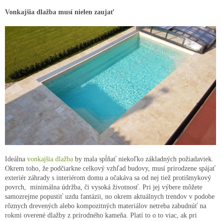
Vonkajšia dlažba musí nielen zaujať
Ideálna
vonkajšia dlažba
by mala spĺňať niekoľko základných požiadaviek.
Okrem toho, že podčiarkne celkový vzhľad budovy, musí prirodzene spájať
exteriér záhrady s interiérom domu a očakáva sa od nej tiež protišmykový
povrch, minimálna údržba, či vysoká životnosť. Pri jej výbere môžete
samozrejme popustiť uzdu fantázii, no okrem aktuálnych trendov v podobe
rôznych drevených alebo kompozitných materiálov netreba zabudnúť na
rokmi overené dlažby z prírodného kameňa. Platí to o to viac, ak pri