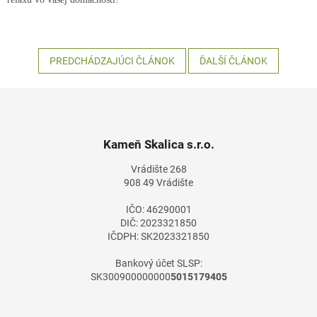
PREDCHÁDZAJÚCI ČLÁNOK
ĎALŠÍ ČLÁNOK
Z
á
p
ä
Kameň Skalica s.r.o.
t
Vrádište 268
i
908 49 Vrádište
e
IČO: 46290001
DIČ: 2023321850
IČDPH: SK2023321850
Bankový účet SLSP:
SK300900000000
5015179405