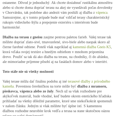
ostaneme. Dôvod je jednoduchý. Ak chcete dosiahnuť rustikálnu atmosféru
alebo si chcete doma dopriať terasu na akej ste vysedávali počas dovolenky
v Chorvátsku, tak podobne ako andezit vám poslúži aj dlažba z
vápenca
.
Samozrejme, aj v tomto prípade bude mať vzhľad terasy charakteristický
rukopis vidieckeho štýlu a prepojenie exteriéru s interiérom bude
harmonické.
Dlažba na terasu z gneisu
zaujme pestrou paletou farieb. Vašej terase tak
môžete dopriať zlato-sivé, tmavozelené, sivo-biele alebo naopak skoro až
čierne farebné odtiene. Poteší však napríklad aj
kamenná dlažba Gneis K5
,
ktorá vďaka svojej textúre a hnedým odtieňom v mnohom pripomína
drevo. Použiť sa tak dá ako dlažba na terasu, na chodníky, či do altánku,
ale mimoriadne príjemne pôsobí aj na fasádach domov alebo v interiéri.
Toto stále nie sú všetky možnosti
Vašej terase môžu dať finálnu podobu aj iné
terasové dlažby z prírodného
kameňa
. Povestnou čerešničkou na torte môže byť
dlažba z mramoru,
pieskovca, vápenca alebo zo žuly
. Nech už sa však rozhodnete pre
akýkoľvek materiál, bude vhodné, keď budete okrem estetického hľadiska
prihliadať na všetky dôležité parametre, ktoré sme niekoľkokrát spomenuli
v našom článku. Jedným si však môžete byť úplne istí. S kamennou
dlažbou rozhodne neurobíte krok vedľa a terasa sa stane skutočnou oázou
relaxu vo vašej domácnosti!