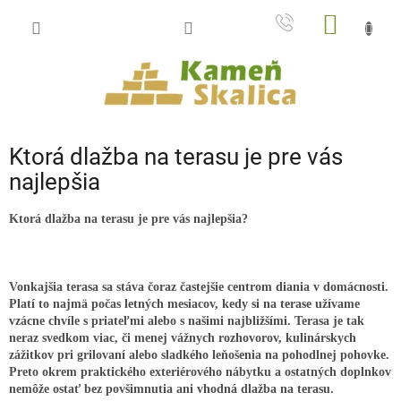
Prejsť
NÁKU
na
obsah
KOŠÍK
Ktorá dlažba na terasu je pre vás
najlepšia
Ktorá dlažba na terasu je pre vás najlepšia?
Vonkajšia terasa sa stáva čoraz častejšie centrom diania v domácnosti.
Platí to najmä počas letných mesiacov, kedy si na terase užívame
vzácne chvíle s priateľmi alebo s našimi najbližšími. Terasa je tak
neraz svedkom viac, či menej vážnych rozhovorov, kulinárskych
zážitkov pri grilovaní alebo sladkého leňošenia na pohodlnej pohovke.
Preto okrem praktického exteriérového nábytku a ostatných doplnkov
nemôže ostať bez povšimnutia ani vhodná dlažba na terasu.