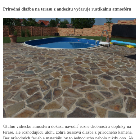
Prírodná dlažba na terasu z andezitu vyčaruje rustikálnu atmosféru
Útulnú vidiecku atmosféru dokážu navodiť rôzne drobnosti a doplnky na
terase, ale rozhodujúcu úlohu zohrá terasová dlažba z prírodného kameňa.
Bez prírodných farieb a materiálu by to jednoducho nebolo nikdy ono. Ak