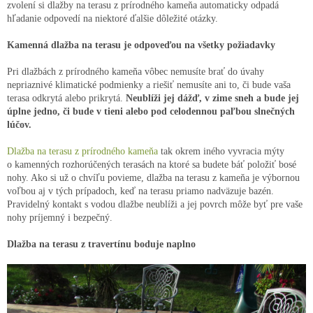
zvolení si dlažby na terasu z prírodného kameňa automaticky odpadá
hľadanie odpovedí na niektoré ďalšie dôležité otázky.
Kamenná dlažba na terasu je odpoveďou na všetky požiadavky
Pri dlažbách z prírodného kameňa vôbec nemusíte brať do úvahy
nepriaznivé klimatické podmienky a riešiť nemusíte ani to, či bude vaša
terasa odkrytá alebo prikrytá.
Neublíži jej dážď, v zime sneh a bude jej
úplne jedno, či bude v tieni alebo pod celodennou paľbou slnečných
lúčov.
Dlažba na terasu z prírodného kameňa
tak okrem iného vyvracia mýty
o kamenných rozhorúčených terasách na ktoré sa budete báť položiť bosé
nohy. Ako si už o chvíľu povieme, dlažba na terasu z kameňa je výbornou
voľbou aj v tých prípadoch, keď na terasu priamo nadväzuje bazén.
Pravidelný kontakt s vodou dlažbe neublíži a jej povrch môže byť pre vaše
nohy príjemný i bezpečný.
Dlažba na terasu z travertínu boduje naplno