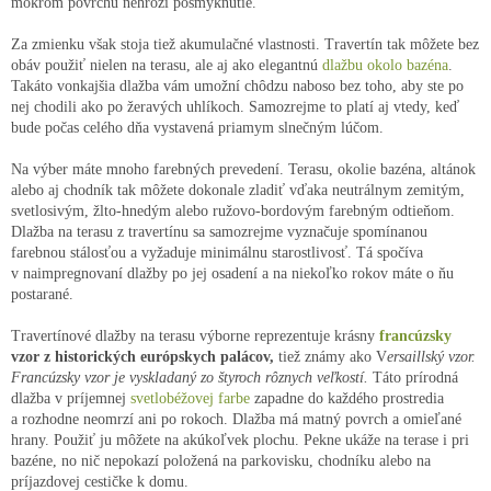
mokrom povrchu nehrozí pošmyknutie.
Za zmienku však stoja tiež akumulačné vlastnosti. Travertín tak môžete bez
obáv použiť nielen na terasu, ale aj ako elegantnú
dlažbu okolo bazéna
.
Takáto vonkajšia dlažba vám umožní chôdzu naboso bez toho, aby ste po
nej chodili ako po žeravých uhlíkoch. Samozrejme to platí aj vtedy, keď
bude počas celého dňa vystavená priamym slnečným lúčom.
Na výber máte mnoho farebných prevedení. Terasu, okolie bazéna, altánok
alebo aj chodník tak môžete dokonale zladiť vďaka neutrálnym zemitým,
svetlosivým, žlto-hnedým alebo ružovo-bordovým farebným odtieňom.
Dlažba na terasu z travertínu sa samozrejme vyznačuje spomínanou
farebnou stálosťou a vyžaduje minimálnu starostlivosť. Tá spočíva
v naimpregnovaní dlažby po jej osadení a na niekoľko rokov máte o ňu
postarané.
Travertínové dlažby na terasu výborne reprezentuje krásny
francúzsky
vzor z historických európskych palácov,
tiež známy ako V
ersaillský vzor.
Francúzsky vzor je vyskladaný zo štyroch rôznych veľkostí.
Táto prírodná
dlažba v príjemnej
svetlobéžovej farbe
zapadne do každého prostredia
a rozhodne neomrzí ani po rokoch. Dlažba má matný povrch a omieľané
hrany. Použiť ju môžete na akúkoľvek plochu. Pekne ukáže na terase i pri
bazéne, no nič nepokazí položená na parkovisku, chodníku alebo na
príjazdovej cestičke k domu.