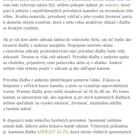
vám teda vyhovuje takýto štýl, môžete pokojne siahnuť po
andezite
, ktorý
patrí k jedným z najobľúbenejších prírodných kameňov na slovenskom trhu
vôbec. Kvalita materiálu, prirodzený vzhľad a jeho vysoká životnosť patria
k skutočne silným tromfom, ktoré z neho robia atraktívny obklad i dlažbu
so širokým využitím.
Ak je váš dom alebo záhrada ladená do vidieckeho štýlu, tak nič lepšie ako
terasové dlažby z andezitu nenájdete. Prepojenie interiéru domu
s exteriérom záhrady prostredníctvom tejto prírodnej dlažby bude vždy
dokonalé. Terasou to však celé nekončí. Prírodná dlažba z andezitu upúta
na chodníku, príjazdovej ceste parkovisku alebo aj v altánku. Andezit
môžete však efektne použiť v záhrade aj ako nášľapné kamene.
Prírodná dlažba z andezitu identifikujete pomerne ľahko. Získava sa
štiepaním z veľkých kusov kameňa, a preto sa vyznačuje nepravidelnými
tvarmi. Priemer dlažby preto môže dosahovať od 10 do 40 cm. Pri tomto
kameni sa samozrejme tak, ako napokon aj pri iných kamenných dlažbách,
môžete spoľahnúť na vysokú odolnosť, životnosť, minimálnu údržbu
a farebnú stálosť.
K dispozícii máte niekoľko farebných prevedení. Spomenúť môžeme
zemité šedé, dúhové alebo hrdzavo-hnedé odtiene. Výborným príkladom
je kamenná dlažba
ANDEZIT A2 ZS
, ktorá okrem všetkých spomenutých