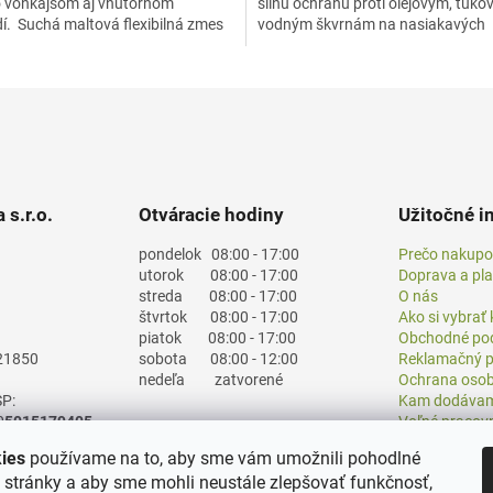
o vonkajšom aj vnútornom
silnú ochranu proti olejovým, tuko
dí. Suchá maltová flexibilná zmes
vodným škvrnám na nasiakavých
a...
povrchoch z prírodného a...
 s.r.o.
Otváracie hodiny
Užitočné i
pondelok
08:00 - 17:00
Prečo nakupo
utorok
08:00 - 17:00
Doprava a pl
streda
08:00 - 17:00
O nás
štvrtok
08:00 - 17:00
Ako si vybrať
piatok
08:00 - 17:00
Obchodné po
21850
sobota
08:00 - 12:00
Reklamačný p
nedeľa
zatvorené
Ochrana osob
P:
Kam dodáva
0
5015179405
Voľné pracov
Časté otázky
ies
používame na to, aby sme vám umožnili pohodlné
Blog
e stránky a aby sme mohli neustále zlepšovať funkčnosť,