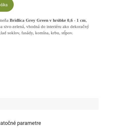
ošíka
ameňa
Bridlica Grey Green v hrúbke 0,6 - 1 cm
,
ba sivo-zelená, vhodná do interiéru ako dekoračný
lad soklov, fasády, komína, krbu, stĺpov.
atočné parametre