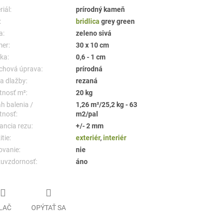
iál:
prírodný kameň
:
bridlica
grey green
a:
zeleno sivá
er:
30 x 10 cm
ka:
0,6 - 1 cm
chová úprava:
prírodná
a dlažby:
rezaná
nosť m²:
20 kg
h balenia /
1,26 m²/25,2 kg - 63
nosť:
m2/pal
ancia rezu:
+/- 2 mm
tie:
exteriér
,
interiér
ovanie:
nie
uvzdornosť:
áno
LAČ
OPÝTAŤ SA