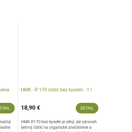
nenia
HMK - R 170 čistič bez kyselín - 1 l
18,90 €
ETAIL
DETAIL
gnačný
HMK R170 bez kyselín je silný, ale zároveň
riadne
šetrný čistič na organické znečistenie a