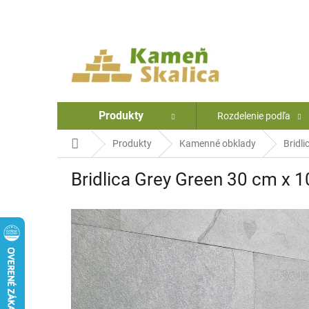
Prejsť
na
obsah
Produkty
Rozdelenie podľa
Domov
Produkty
Kamenné obklady
Bridli
Bridlica Grey Green 30 cm x 1