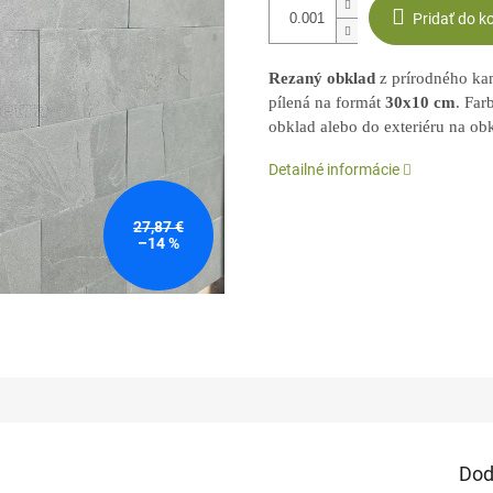
Pridať do k
Rezaný obklad
z prírodného k
pílená na formát
30x10 cm
. Far
obklad alebo do exteriéru na obk
Detailné informácie
27,87 €
–14 %
Dod