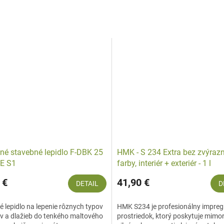
lné stavebné lepidlo F-DBK 25
HMK - S 234 Extra bez zvýraz
E S1
farby, interiér + exteriér - 1 l
 €
41,90 €
DETAIL
D
né lepidlo na lepenie rôznych typov
HMK S234 je profesionálny impre
v a dlažieb do tenkého maltového
prostriedok, ktorý poskytuje mimo