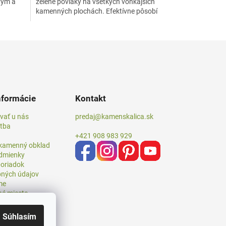
vým a
zelené povlaky na všetkých vonkajších
kamenných plochách. Efektívne pôsobí
bez...
nformácie
Kontakt
vať u nás
predaj@kamenskalica.sk
atba
+421 908 983 929
 kamenný obklad
dmienky
oriadok
ných údajov
me
né miesta
Súhlasím