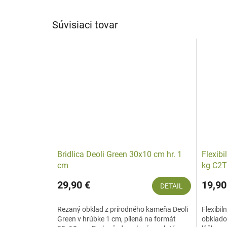
Súvisiaci tovar
Bridlica Deoli Green 30x10 cm hr. 1
Flexibi
cm
kg C2T
29,90 €
19,90
DETAIL
Rezaný obklad z prírodného kameňa Deoli
Flexibil
Green v hrúbke 1 cm, pílená na formát
obklado