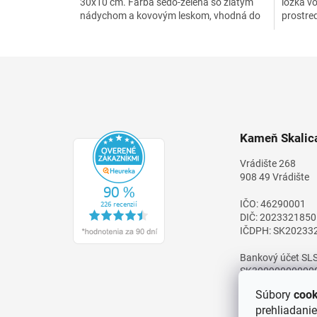
30x10 cm. Farba šedo-zelená so zlatým
lôžka v
nádychom a kovovým leskom, vhodná do
prostre
interiéru ako dekoračný...
určená n
Z
á
p
ä
t
Kameň Skalica
i
e
Vrádište 268
908 49 Vrádište
IČO: 46290001
DIČ: 2023321850
IČDPH: SK20233
Bankový účet SLS
SK30090000000
Súbory
cook
prehliadani