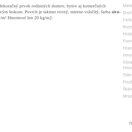
Mater
dekoračný prvok rodinných domov, bytov aj komerčných
ým leskom. Povrch je takmer rovný, mierne vrásčitý, farba
sivo-
Druh
€/m² Hmotnosť len 20 kg/m2.
Farb
Rozm
Hrúb
Povr
Hran
Hmot
Obsa
Hmot
Toler
Použi
Škár
Mraz
T