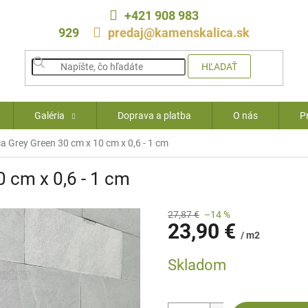
+421 908 983
929
predaj@kamenskalica.sk
HĽADAŤ
Galéria
Doprava a platba
O nás
P
ca Grey Green 30 cm x 10 cm x 0,6 - 1 cm
0 cm x 0,6 - 1 cm
27,87 €
–14 %
23,90 €
/ m2
Jednotková
Skladom
cena: