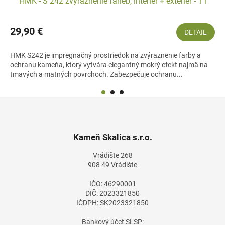
HMK - S 242 zvýraznenie farieb, interiér + exteriér - 1 l
29,90 €
DETAIL
HMK S242 je impregnačný prostriedok na zvýraznenie farby a
ochranu kameňa, ktorý vytvára elegantný mokrý efekt najmä na
tmavých a matných povrchoch. Zabezpečuje ochranu...
Z
á
p
ä
Kameň Skalica s.r.o.
t
Vrádište 268
i
908 49 Vrádište
e
IČO: 46290001
DIČ: 2023321850
IČDPH: SK2023321850
Bankový účet SLSP: