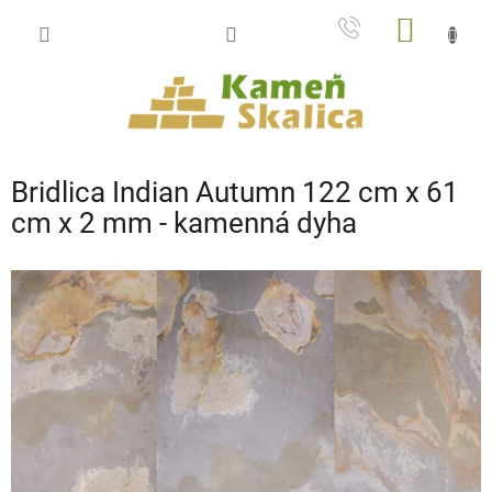
Prejsť
NÁKU
na
obsah
KOŠÍK
Bridlica Indian Autumn 122 cm x 61
cm x 2 mm - kamenná dyha