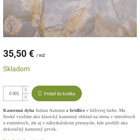
35,50 €
/ m2
Jednotková
Skladom
cena:
Pridať do košíka
Kamenná dyha
Indian Autumn
z bridlice
v béžovej farbe. Ma
široké využitie ako klasický kamenný obklad na stenu v interiéroch
a exteriéroch, ale aj v nábytkárskom priemysle, kde poslúži ako
dekoračný kamenný prvok.