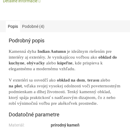
Detailné informácie
Popis
Podobné (4)
Podrobný popis
Kamenná dyha
Indian Autumn
je ideálnym riešením pre
interiéry aj exteriéry. Je vynikajúcou voľbou ako
obklad do
kuchyne
,
obývačky
alebo
kúpeľne
, kde prispieva k
elegantnému a modernému vzhľadu.
V exteriéri sa osvedčí ako
obklad na dom
,
terasu
alebo
na plot
, vďaka svojej vysokej odolnosti voči poveternostným
podmienkam a dlhej životnosti. Tenký kamenný obklad,
ktorý spája praktickosť s nadčasovým dizajnom, čo z neho
robí výnimočnú voľbu pre akékoľvek prostredie.
Dodatočné parametre
Materiál:
prírodný kameň