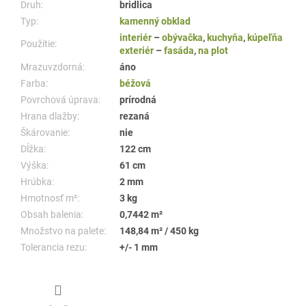
Druh:
bridlica
Typ:
kamenný obklad
interiér
–
obývačka
,
kuchyňa
,
kúpeľňa
Použitie:
exteriér
–
fasáda
,
na plot
Mrazuvzdorná:
áno
Farba:
béžová
Povrchová úprava:
prírodná
Hrana dlažby:
rezaná
Škárovanie:
nie
Dĺžka:
122 cm
Výška:
61 cm
Hrúbka:
2 mm
Hmotnosť m²:
3 kg
Obsah balenia:
0,7442 m²
Množstvo na palete:
148,84 m² / 450 kg
Tolerancia rezu:
+/- 1 mm