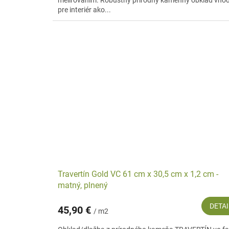
melírovaním. Robustný prírodný kamenný obklad vho
pre interiér ako...
Travertín Gold VC 61 cm x 30,5 cm x 1,2 cm -
matný, plnený
DETAI
45,90 €
/ m2