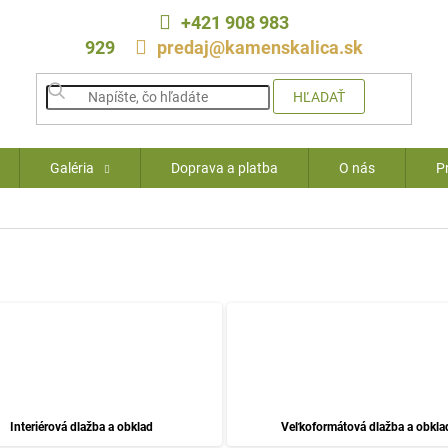
+421 908 983
929
predaj@kamenskalica.sk
HĽADAŤ
Galéria
Doprava a platba
O nás
P
Interiérová dlažba a obklad
Veľkoformátová dlažba a obkla