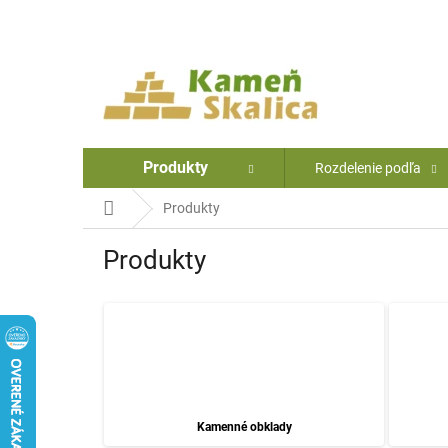
Prejsť
na
obsah
Produkty
Rozdelenie podľa
Domov
Produkty
Produkty
Kamenné obklady