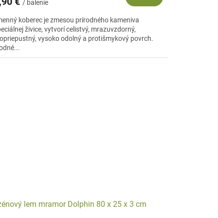
,90 €
/ balenie
enný koberec je zmesou prírodného kameniva
eciálnej živice, vytvorí celistvý, mrazuvzdorný,
opriepustný, vysoko odolný a protišmykový povrch.
odné...
énový lem mramor Dolphin 80 x 25 x 3 cm