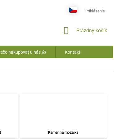
Prihlásenie
NÁKUPNÝ
Prázdny košík
KOŠÍK
rečo nakupovať u nás 👍
Kontakt
d
Kamenná mozaika