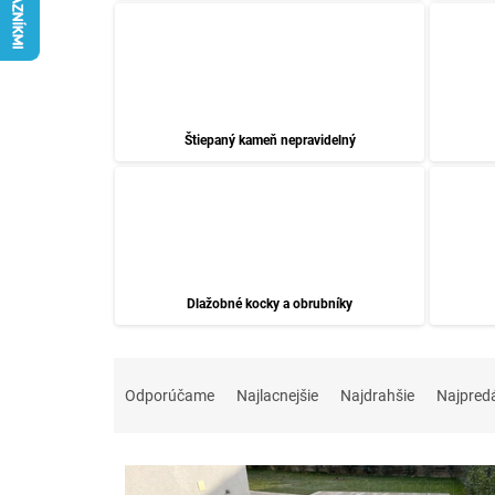
Štiepaný kameň nepravidelný
Dlažobné kocky a obrubníky
R
a
Odporúčame
Najlacnejšie
Najdrahšie
Najpred
d
e
V
n
ý
i