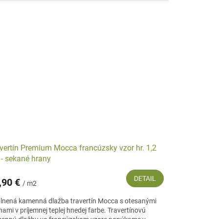
vertín Premium Mocca francúzsky vzor hr. 1,2
- sekané hrany
DETAIL
,90 €
/ m2
lnená kamenná dlažba travertín Mocca s otesanými
ami v príjemnej teplej hnedej farbe. Travertínovú