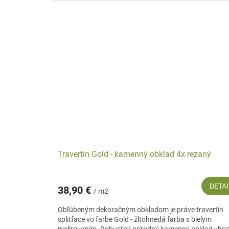
Travertín Gold - kamenný obklad 4x rezaný
DETAI
38,90 €
/ m2
Obľúbeným dekoračným obkladom je práve travertín
splitface vo farbe Gold - žltohnedá farba s bielym