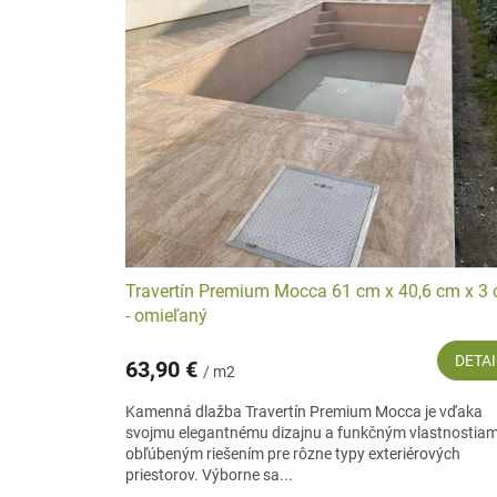
p
e
i
p
s
r
p
o
r
d
o
u
d
k
u
t
k
o
t
v
o
v
Travertín Premium Mocca 61 cm x 40,6 cm x 3
- omieľaný
DETAI
63,90 €
/ m2
Kamenná dlažba Travertín Premium Mocca je vďaka
svojmu elegantnému dizajnu a funkčným vlastnostia
obľúbeným riešením pre rôzne typy exteriérových
priestorov. Výborne sa...