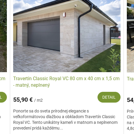
 cm
Travertín Classic Royal VC 80 cm x 40 cm x 1,5 cm
Tra
- matný, neplnený
L
DETAIL
55,90 €
54
/ m2
Ponorte sa do sveta prírodnej elegancie s
Prí
m
veľkoformátovou dlažbou a obkladom Travertín Classic
Clas
Royal VC. Tento unikátny kameň v matnom a neplnenom
na 
prevedení pridá každému...
4,8