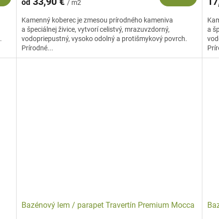
33,90 €
17
od
/ m2
Kamenný koberec je zmesou prírodného kameniva
Kam
a špeciálnej živice, vytvorí celistvý, mrazuvzdorný,
a šp
.
vodopriepustný, vysoko odolný a protišmykový povrch.
vod
Prírodné...
Prír
Bazénový lem / parapet Travertín Premium Mocca
Baz