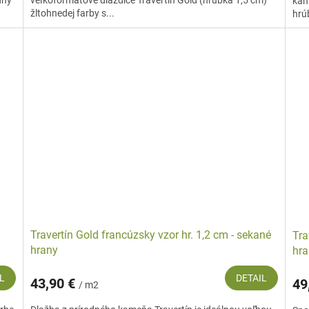
dný
veľkoformátové dlaždice Travertín Gold (hrúbka 1,5 cm)
kam
žltohnedej farby s...
hrúb
Travertín Gold francúzsky vzor hr. 1,2 cm - sekané
Tra
hrany
hra
L
DETAIL
43,90 €
49
/ m2