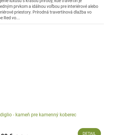
enie luxusu s krásou prírody, kde travertín je
ledným prvkom a idálnou voľbou pre interiérové alebo
riérové priestory. Prírodná travertínová dlažba vo
e Red vo...
diglio - kameň pre kamenný koberec
DETAIL