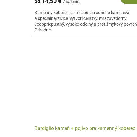
14,50 €
od
/ balenie
Kamenný koberec je zmesou prírodného kameniva
a špeciálnej živice, vytvorí celistvý, mrazuvzdorný,
vodopriepustný, vysoko odolný a protišmykový povrch
Prírodné...
Bardiglio kameň + pojivo pre kamenný koberec