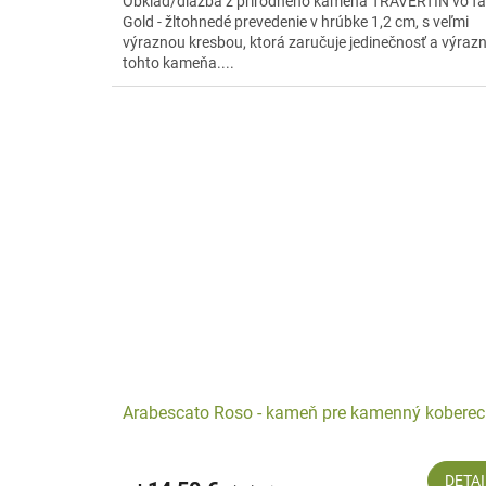
Obklad/dlažba z prírodného kameňa TRAVERTÍN vo fa
Gold - žltohnedé prevedenie v hrúbke 1,2 cm, s veľmi
výraznou kresbou, ktorá zaručuje jedinečnosť a výraz
tohto kameňa....
Arabescato Roso - kameň pre kamenný koberec
DETAI