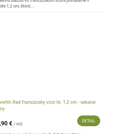
ennú dlažbu vo francúzskom vzore ponúkame v
ke 1,2 cm, ktorú...
vertín Red francúzsky vzor hr. 1,2 cm - sekané
ny
DETAIL
,90 €
/ m2