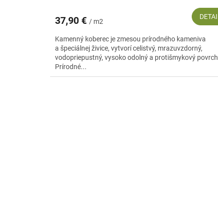
DETAI
37,90 €
/ m2
Kamenný koberec je zmesou prírodného kameniva
a špeciálnej živice, vytvorí celistvý, mrazuvzdorný,
vodopriepustný, vysoko odolný a protišmykový povrch
Prírodné...