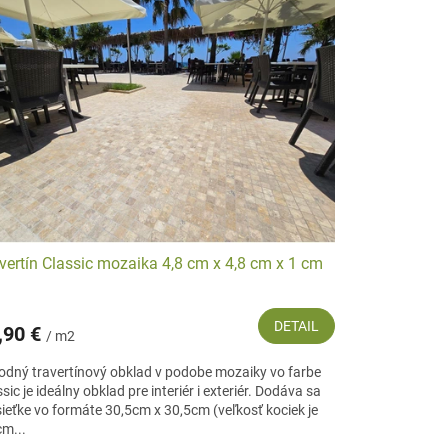
vertín Classic mozaika 4,8 cm x 4,8 cm x 1 cm
DETAIL
,90 €
/ m2
rodný travertínový obklad v podobe mozaiky vo farbe
sic je ideálny obklad pre interiér i exteriér. Dodáva sa
sieťke vo formáte 30,5cm x 30,5cm (veľkosť kociek je
cm...