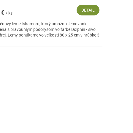
DETAIL
 €
/ ks
énový lem z Mramoru, ktorý umožní olemovanie
éna s pravouhlým pôdorysom vo farbe Dolphin - sivo
rej. Lemy ponúkame vo veľkosti 80 x 25 cm v hrúbke 3