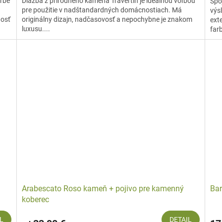
rbe
Dlažba z prírodného kameňa Travertín je ideálnou voľbou
Spoj
pre použitie v nadštandardných domácnostiach. Má
výs
nosť
originálny dizajn, nadčasovosť a nepochybne je znakom
exte
luxusu....
farb
Arabescato Roso kameň + pojivo pre kamenný
Bar
koberec
L
DETAIL