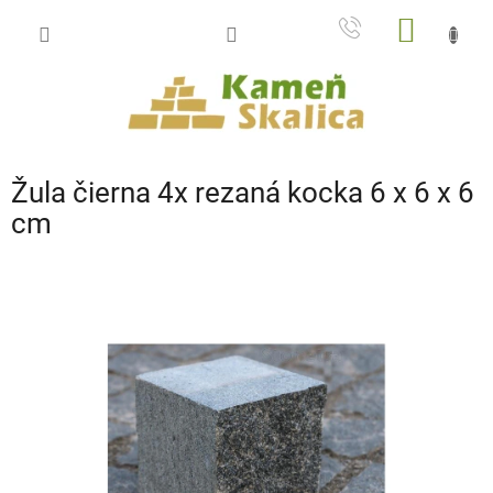
Prejsť
NÁKU
na
obsah
KOŠÍK
Žula čierna 4x rezaná kocka 6 x 6 x 6
cm