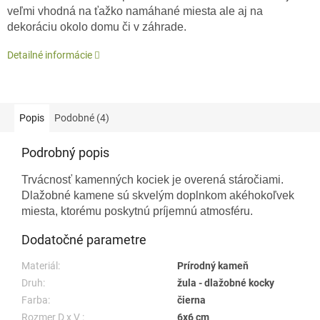
veľmi vhodná na ťažko namáhané miesta ale aj na
dekoráciu okolo domu či v záhrade.
Detailné informácie
Popis
Podobné (4)
Podrobný popis
Trvácnosť kamenných kociek je overená stáročiami.
Dlažobné kamene sú skvelým doplnkom akéhokoľvek
miesta, ktorému poskytnú príjemnú atmosféru.
Dodatočné parametre
Materiál:
Prírodný kameň
Druh:
žula - dlažobné kocky
Farba:
čierna
Rozmer D x V :
6x6 cm