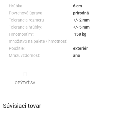
Hrúbka:
6 cm
Povrchová úprava:
prírodná
Tolerancia rozmeru
+/- 2 mm
Tolerancia hrúbky:
+/- 5 mm
Hmotnosť m²:
158 kg
množstvo na palete / hmotnosť:
Použitie:
exteriér
Mrazuvzdornosť:
ano
OPÝTAŤ SA
Súvisiaci tovar