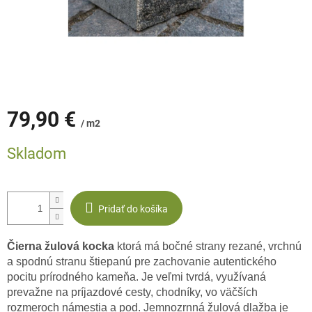
79,90 €
/ m2
Jednotková
Skladom
cena:
Pridať do košíka
Čierna žulová kocka
ktorá má bočné strany rezané, vrchnú
a spodnú stranu štiepanú pre zachovanie autentického
pocitu prírodného kameňa. Je veľmi tvrdá, využívaná
prevažne na príjazdové cesty, chodníky, vo väčších
rozmeroch námestia a pod. Jemnozrnná žulová dlažba je