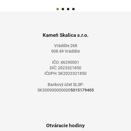
Z
á
p
ä
Kameň Skalica s.r.o.
t
Vrádište 268
i
908 49 Vrádište
e
IČO: 46290001
DIČ: 2023321850
IČDPH: SK2023321850
Bankový účet SLSP:
SK300900000000
5015179405
Otváracie hodiny