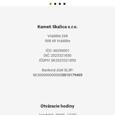
Z
á
p
ä
Kameň Skalica s.r.o.
t
Vrádište 268
i
908 49 Vrádište
e
IČO: 46290001
DIČ: 2023321850
IČDPH: SK2023321850
Bankový účet SLSP:
SK300900000000
5015179405
Otváracie hodiny