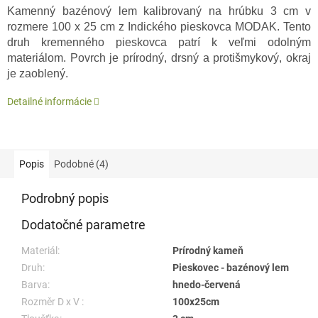
Kamenný bazénový lem kalibrovaný na hrúbku 3 cm v
rozmere 100 x 25 cm z Indického pieskovca MODAK. Tento
druh kremenného pieskovca patrí k veľmi odolným
materiálom. Povrch je prírodný, drsný a protišmykový, okraj
je zaoblený.
Detailné informácie
Popis
Podobné (4)
Podrobný popis
Dodatočné parametre
Materiál:
Prírodný kameň
Druh:
Pieskovec - bazénový lem
Barva:
hnedo-červená
Rozměr D x V :
100x25cm