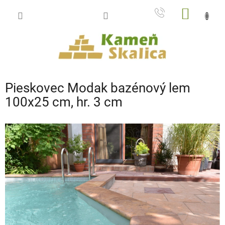
Prejsť
NÁKU
na
obsah
KOŠÍK
Pieskovec Modak bazénový lem
100x25 cm, hr. 3 cm