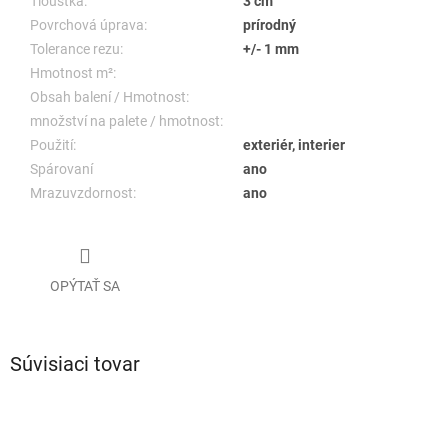
Tloušťka:
3 cm
Povrchová úprava:
prírodný
Tolerance rezu:
+/- 1 mm
Hmotnost m²:
Obsah balení / Hmotnost:
množství na palete / hmotnost:
Použití:
exteriér, interier
Spárovaní
ano
Mrazuvzdornost:
ano
OPÝTAŤ SA
Súvisiaci tovar