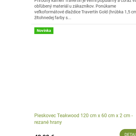
Prírodný kameň Travertín je veľmi populárny a čoraz v
obľúbený materiál u zákazníkov. Ponúkame
veľkoformátové dlaždice Travertín Gold (hrúbka 1,5 c
žltohnedej farby s...
Novinka
Pieskovec Teakwood 120 cm x 60 cm x 2 cm -
rezané hrany
DETAI