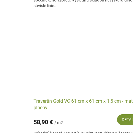
špecifického vzorca. Výsledná skladba nevytvára dlhé
súvislé línie...
Travertín Gold VC 61 cm x 61 cm x 1,5 cm - mat
plnený
DETAI
58,90 €
/ m2