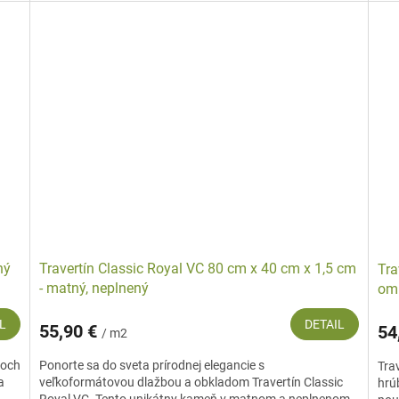
ný
Travertín Classic Royal VC 80 cm x 40 cm x 1,5 cm
Tra
- matný, neplnený
om
L
DETAIL
55,90 €
54
/ m2
roch
Ponorte sa do sveta prírodnej elegancie s
Tra
a
veľkoformátovou dlažbou a obkladom Travertín Classic
hrú