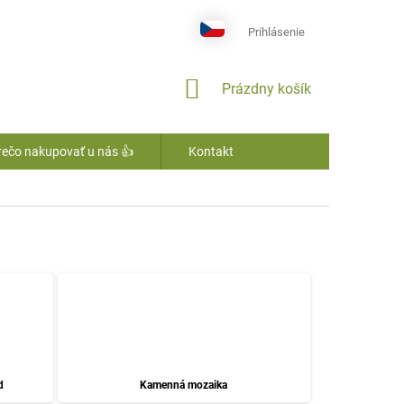
Prihlásenie
NÁKUPNÝ
Prázdny košík
KOŠÍK
rečo nakupovať u nás 👍
Kontakt
d
Kamenná mozaika