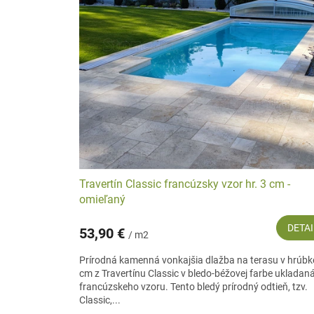
p
e
i
p
s
r
p
o
r
d
o
u
d
k
u
t
k
o
t
v
o
v
Travertín Classic francúzsky vzor hr. 3 cm -
omieľaný
DETAI
53,90 €
/ m2
Prírodná kamenná vonkajšia dlažba na terasu v hrúbk
cm z Travertínu Classic v bledo-béžovej farbe ukladan
francúzskeho vzoru. Tento bledý prírodný odtieň, tzv.
Classic,...