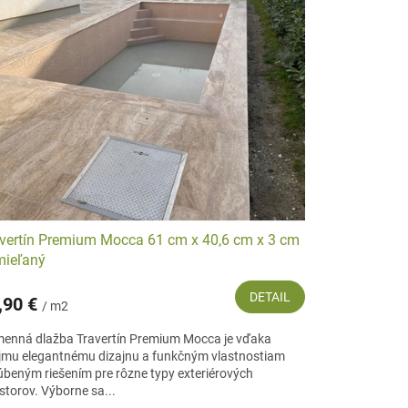
vertín Premium Mocca 61 cm x 40,6 cm x 3 cm
mieľaný
DETAIL
,90 €
/ m2
enná dlažba Travertín Premium Mocca je vďaka
jmu elegantnému dizajnu a funkčným vlastnostiam
úbeným riešením pre rôzne typy exteriérových
storov. Výborne sa...