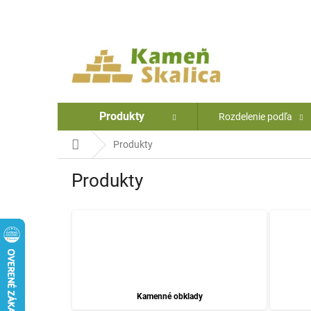
Prejsť
na
obsah
Produkty
Rozdelenie podľa
Domov
Produkty
Produkty
Kamenné obklady