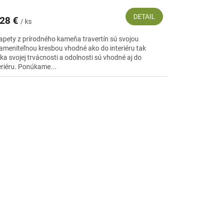
DETAIL
28 €
/ ks
apety z prírodného kameňa travertín sú svojou
ameniteľnou kresbou vhodné ako do interiéru tak
ka svojej trvácnosti a odolnosti sú vhodné aj do
eriéru. Ponúkame...