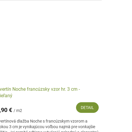
vertín Noche francúzsky vzor hr. 3 cm -
ieľaný
DETAIL
,90 €
/ m2
vertínová dlažba Noche s francúzskym vzorom a
bkou 3 cm je vynikajúcou voľbou najmä pre vonkajšie