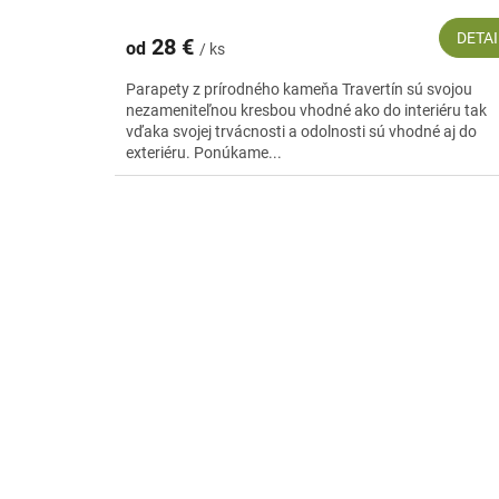
DETAI
28 €
od
/ ks
Parapety z prírodného kameňa Travertín sú svojou
nezameniteľnou kresbou vhodné ako do interiéru tak
vďaka svojej trvácnosti a odolnosti sú vhodné aj do
exteriéru. Ponúkame...