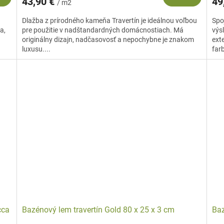
43,90 €
49
/ m2
Dlažba z prírodného kameňa Travertín je ideálnou voľbou
Spoj
a,
pre použitie v nadštandardných domácnostiach. Má
výs
originálny dizajn, nadčasovosť a nepochybne je znakom
exte
luxusu....
farb
cca
Bazénový lem travertín Gold 80 x 25 x 3 cm
Baz