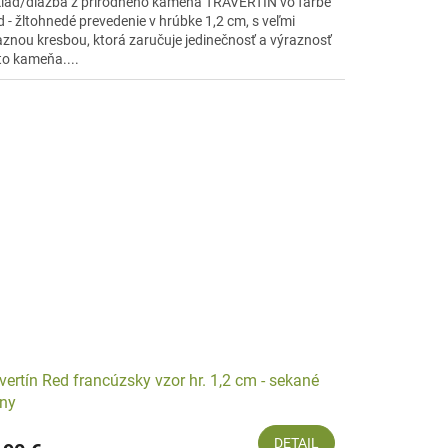
lad/dlažba z prírodného kameňa TRAVERTÍN vo farbe
d - žltohnedé prevedenie v hrúbke 1,2 cm, s veľmi
aznou kresbou, ktorá zaručuje jedinečnosť a výraznosť
to kameňa....
vertín Red francúzsky vzor hr. 1,2 cm - sekané
ny
DETAIL