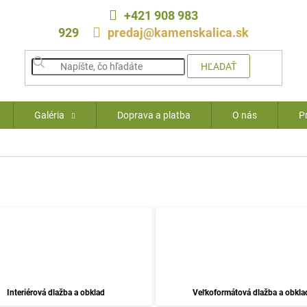
+421 908 983
929
predaj@kamenskalica.sk
HĽADAŤ
Galéria
Doprava a platba
O nás
P
Interiérová dlažba a obklad
Veľkoformátová dlažba a obkla