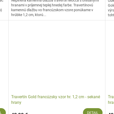
iac
Neplnená kamenná dlažba travertín Mocca s otesanými
Obk
hranami v príjemnej teplej hnedej farbe. Travertínovú
Gol
m)
kamennú dlažbu vo francúzskom vzore ponúkame v
výr
hrúbke 1,2 cm, ktorú...
toh
Travertín Gold francúzsky vzor hr. 1,2 cm - sekané
Tra
hrany
hra
L
DETAIL