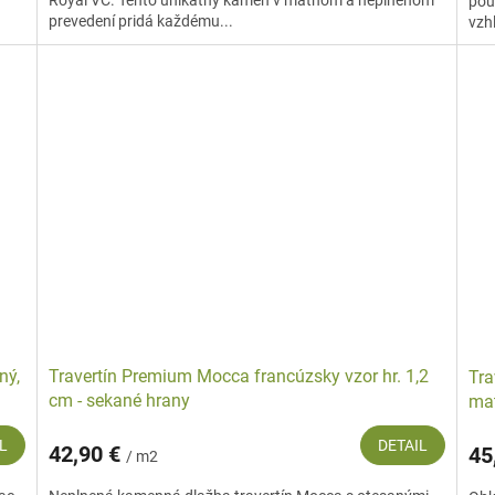
Royal VC. Tento unikátny kameň v matnom a neplnenom
použ
prevedení pridá každému...
vzhľ
ný,
Travertín Premium Mocca francúzsky vzor hr. 1,2
Tra
cm - sekané hrany
mat
L
DETAIL
42,90 €
45
/ m2