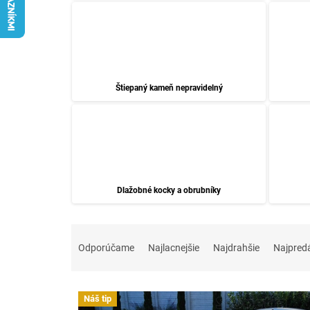
Štiepaný kameň nepravidelný
Dlažobné kocky a obrubníky
R
a
Odporúčame
Najlacnejšie
Najdrahšie
Najpred
d
e
V
n
Náš tip
ý
i