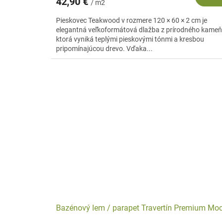
42,90 €
/ m2
Pieskovec Teakwood v rozmere 120 × 60 × 2 cm je
elegantná veľkoformátová dlažba z prírodného kameň
ktorá vyniká teplými pieskovými tónmi a kresbou
pripomínajúcou drevo. Vďaka...
Bazénový lem / parapet Travertín Premium Mo