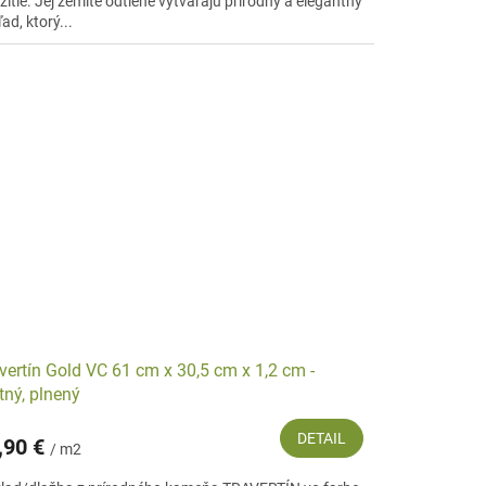
itie. Jej zemité odtiene vytvárajú prírodný a elegantný
ad, ktorý...
vertín Gold VC 61 cm x 30,5 cm x 1,2 cm -
ný, plnený
DETAIL
,90 €
/ m2