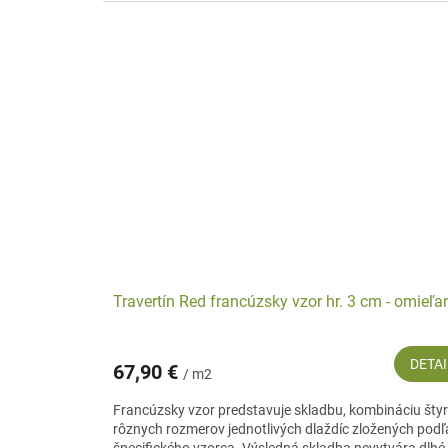
Travertín Red francúzsky vzor hr. 3 cm - omieľa
DETAI
67,90 €
/ m2
Francúzsky vzor predstavuje skladbu, kombináciu šty
rôznych rozmerov jednotlivých dlaždíc zložených podľ