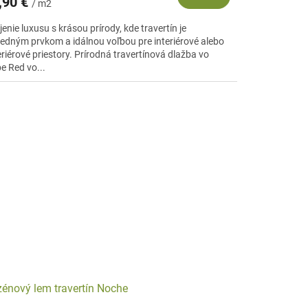
,90 €
/ m2
enie luxusu s krásou prírody, kde travertín je
ledným prvkom a idálnou voľbou pre interiérové alebo
riérové priestory. Prírodná travertínová dlažba vo
e Red vo...
énový lem travertín Noche