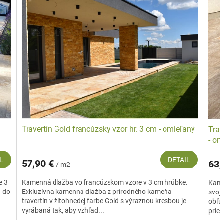
Travertín Gold francúzsky vzor hr. 3 cm - omieľaný
Tra
- o
L
DETAIL
57,90 €
63
/ m2
e 3
Kamenná dlažba vo francúzskom vzore v 3 cm hrúbke.
Kam
á do
Exkluzívna kamenná dlažba z prírodného kameňa
svo
travertín v žltohnedej farbe Gold s výraznou kresbou je
obľ
vyrábaná tak, aby vzhľad...
prie