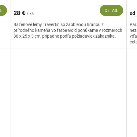
L
DETAIL
28 €
od
/ ks
Bazénové lemy Travertín so zaoblenou hranou z
Par
prírodného kameňa vo farbe Gold ponúkame v rozmeroch
nez
80 x 25 x 3 cm, prípadne podľa požiadaviek zákazníka.
vďa
ext