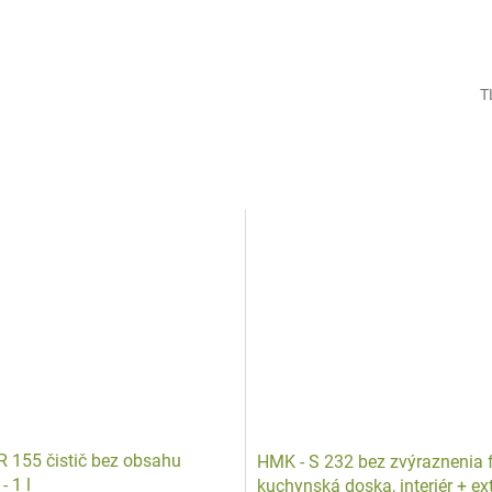
T
R 155 čistič bez obsahu
HMK - S 232 bez zvýraznenia f
- 1 l
kuchynská doska, interiér + exte