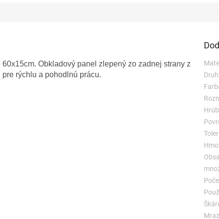
Dod
Mate
e 60x15cm. Obkladový panel zlepený zo
zadnej
strany z
l pre rýchlu a pohodlnú
prácu
.
Druh
Farb
Rozm
Hrúb
Povr
Toler
Hmot
Obsa
množ
Poče
Použi
Škár
Mraz