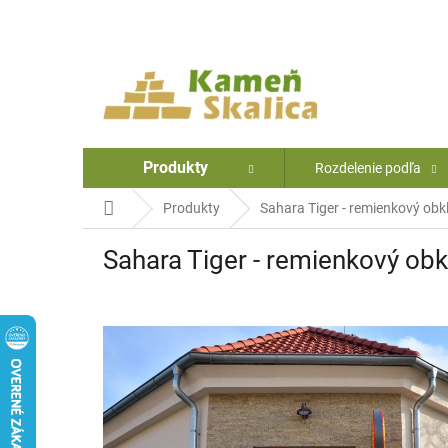
Prejsť
na
obsah
Produkty
Rozdelenie podľa
Domov
Produkty
Sahara Tiger - remienkový ob
Sahara Tiger - remienkový o