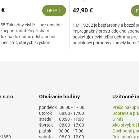
1 l
 €
42,90 €
DETAIL
D
5 Základný čistič – bez obsahu
HMK S232 je bezfarebný a bezzá
je nepostrádateľný čistiaci
impregnačný prostriedok na vodne
edok na dôkladné odstránenie
poskytuje neviditeľnú ochranu pre
 nečistôt, starých zvyškov
nasiakavý prírodný aj umelý kame
ch prostriedkov,...
Chráni pred škvrnami od oleja,...
 s.r.o.
Otváracie hodiny
Užitočné i
pondelok
08:00 - 17:00
Prečo nakupo
utorok
08:00 - 17:00
Doprava a pl
streda
08:00 - 17:00
O nás
štvrtok
08:00 - 17:00
Ako si vybrať
piatok
08:00 - 17:00
Obchodné po
21850
sobota
08:00 - 12:00
Reklamačný p