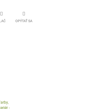
LAČ
OPÝTAŤ SA
arby,
riér -