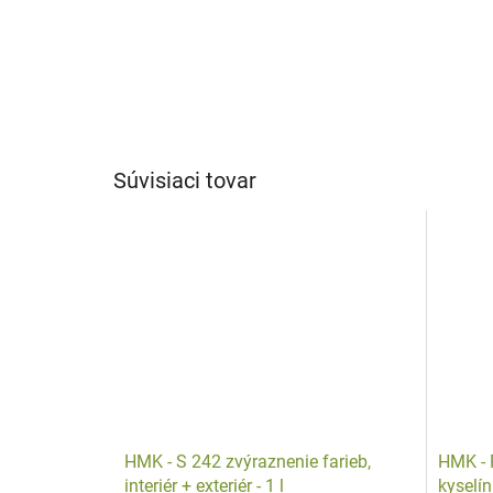
Súvisiaci tovar
HMK - S 242 zvýraznenie farieb,
HMK - 
interiér + exteriér - 1 l
kyselín 