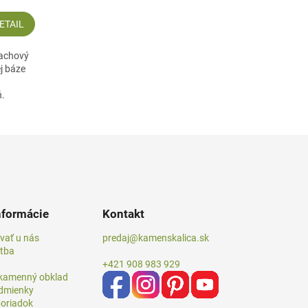
ETAIL
pachový
j báze
ň.
nformácie
Kontakt
vať u nás
predaj@kamenskalica.sk
atba
+421 908 983 929
 kamenný obklad
dmienky
oriadok