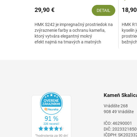
29,90 €
18,90
DETAIL
HMK S242 je impregnačný prostriedok na
HMK R15
zvýraznenie farby a ochranu kameňa,
kyselín 
ktorý vytvára elegantný mokrý
prostri
efekt najmä na tmavých a matných
bežných
povrchoch. Zabezpečuje ochranu...
čistiaci
Z
á
p
ä
t
Kameň Skalica
i
e
Vrádište 268
908 49 Vrádište
IČO: 46290001
DIČ: 2023321850
IČDPH: SK20233