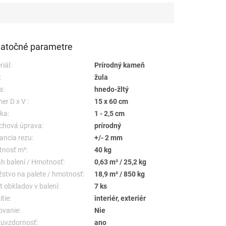
atočné parametre
riál:
Prírodný kameň
:
žula
a:
hnedo-žltý
er D x V :
15 x 60 cm
ka:
1 - 2,5 cm
chová úprava:
prírodný
ancia rezu:
+/- 2 mm
nosť m²:
40 kg
h balení / Hmotnosť:
0,63 m² / 25,2 kg
stvo na palete / hmotnosť:
18,9 m² / 850 kg
t obkladov v balení:
7 ks
tie:
interiér, exteriér
ovanie:
Nie
uvzdornosť:
ano