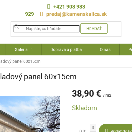
+421 908 983
929
predaj@kamenskalica.sk
HĽADAŤ
Galéria
Doprava a platba
O nás
P
kladový panel 60x15cm
bkladový panel 60x15cm
38,90 €
/ m2
Jednotková
Skladom
cena:
Pridať do k