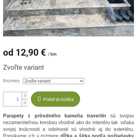
od
12,90 €
/ bm
Jednotková
Zvoľte variant
cena:
Rozmery
Pridať do košíka
Parapety z prírodného kameňa travertín
sú svojou
nezameniteľnou kresbou vhodné ako do interiéru tak vďaka
svojej trvácnosti a odolnosti sú vhodné aj do exteriéru.
Ponúkame ich v rozmere
dĺžka a šírka podľa požiadavky