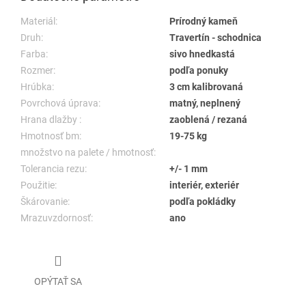
Materiál:
Prírodný kameň
Druh:
Travertín - schodnica
Farba:
sivo hnedkastá
Rozmer:
podľa ponuky
Hrúbka:
3 cm kalibrovaná
Povrchová úprava:
matný, neplnený
Hrana dlažby :
zaoblená / rezaná
Hmotnosť bm:
19-75 kg
množstvo na palete / hmotnosť:
Tolerancia rezu:
+/- 1 mm
Použitie:
interiér, exteriér
Škárovanie:
podľa pokládky
Mrazuvzdornosť:
ano
OPÝTAŤ SA