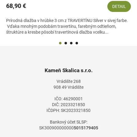
68,90 €
DETAIL
Prírodná dlažba v hrúbke 3 cm z TRAVERTÍNU Silver v sivej farbe.
Vďaka mnohým podobám travertínu, farebným odtieňom,
štruktúre a kresbe pôsobí travertínová dlažba vcelku...
Z
á
p
ä
Kameň Skalica s.r.o.
t
Vrádište 268
i
908 49 Vrádište
e
IČO: 46290001
DIČ: 2023321850
IČDPH: SK2023321850
Bankový účet SLSP:
SK300900000000
5015179405