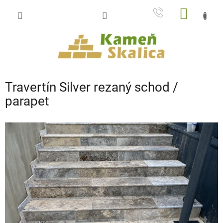
Prejsť
NÁKU
na
obsah
KOŠÍK
Travertín Silver rezaný schod /
parapet