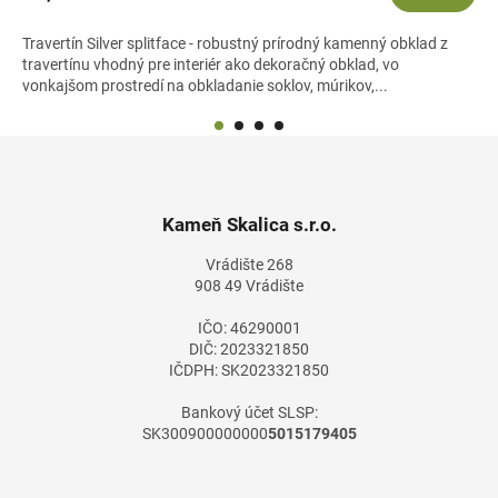
Travertín Silver splitface - robustný prírodný kamenný obklad z
travertínu vhodný pre interiér ako dekoračný obklad, vo
vonkajšom prostredí na obkladanie soklov, múrikov,...
Z
á
p
ä
Kameň Skalica s.r.o.
t
Vrádište 268
i
908 49 Vrádište
e
IČO: 46290001
DIČ: 2023321850
IČDPH: SK2023321850
Bankový účet SLSP:
SK300900000000
5015179405