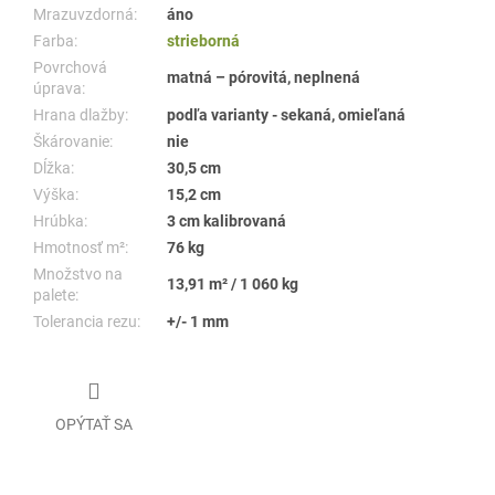
Mrazuvzdorná:
áno
Farba:
strieborná
Povrchová
matná – pórovitá, neplnená
úprava:
Hrana dlažby:
podľa varianty - sekaná, omieľaná
Škárovanie:
nie
Dĺžka:
30,5 cm
Výška:
15,2 cm
Hrúbka:
3 cm kalibrovaná
Hmotnosť m²
:
76 kg
Množstvo na
13,91 m² / 1 060 kg
palete:
Tolerancia rezu:
+/- 1 mm
OPÝTAŤ SA