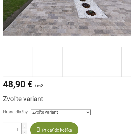
48,90 €
/ m2
Jednotková
Zvoľte variant
cena:
Hrana dlažby
Pridať do košíka