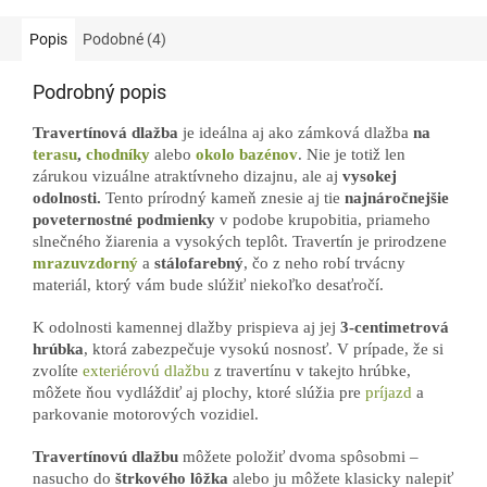
Popis
Podobné (4)
Podrobný popis
Travertínová dlažba
je ideálna aj ako zámková dlažba
na
terasu
,
chodníky
alebo
okolo bazénov
. Nie je totiž len
zárukou vizuálne atraktívneho dizajnu, ale aj
vysokej
odolnosti.
Tento prírodný kameň znesie aj tie
najnáročnejšie
poveternostné podmienky
v podobe krupobitia, priameho
slnečného žiarenia a vysokých teplôt. Travertín je prirodzene
mrazuvzdorný
a
stálofarebný
, čo z neho robí trvácny
materiál, ktorý vám bude slúžiť niekoľko desaťročí.
K odolnosti kamennej dlažby prispieva aj jej
3-centimetrová
hrúbka
, ktorá zabezpečuje vysokú nosnosť. V prípade, že si
zvolíte
exteriérovú dlažbu
z travertínu v takejto hrúbke,
môžete ňou vydláždiť aj plochy, ktoré slúžia pre
príjazd
a
parkovanie motorových vozidiel.
Travertínovú dlažbu
môžete položiť dvoma spôsobmi –
nasucho do
štrkového lôžka
alebo ju môžete klasicky nalepiť