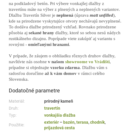
na podkladový betón. Pri výbere vonkajšej dlažby z
travertínu máte na výber z plnených a neplnených variantov.
Dlažba Travertín Silver je
neplnená
(úprava
matt unfilled
),
kde sa prirodzene vyskytujúce otvory nechávajú nevyplnené.
To dodáva dlažbe prirodzený vzhľad. Rovnako prirodzene
pôsobia aj
sekané hrany
dlažby, ktoré so sebou nesú nádych
rustikálneho dizajnu. Poprípade viete zakúpiť aj variantu s
rovnými -
omieľanými hranami
.
V prípade, že záujem o obhliadku rôznych druhov dlažby,
navštívte nás osobne
v našom
showroome vo Vrádišti
,
prípadne si objednajte
vzorku zdarma
. Dlažbu vám s
radosťou doručíme
až k vám domov
v rámci celého
Slovenska.
Dodatočné parametre
Materiál:
prírodný kameň
Druh:
travertín
Typ:
vonkajšia dlažba
exteriér
–
bazén
,
terasa
,
chodník
,
Použitie:
príjazdová cesta