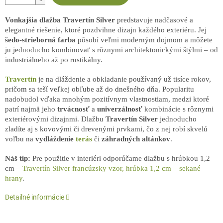
Vonkajšia dlažba Travertín Silver
predstavuje nadčasové a
elegantné riešenie, ktoré pozdvihne dizajn každého exteriéru. Jej
šedo-strieborná farba
pôsobí veľmi moderným dojmom a môžete
ju jednoducho kombinovať s rôznymi architektonickými štýlmi – od
industriálneho až po rustikálny.
Travertín
je na dláždenie a obkladanie používaný už tisíce rokov,
pričom sa teší veľkej obľube až do dnešného dňa. Popularitu
nadobudol vďaka mnohým pozitívnym vlastnostiam, medzi ktoré
patrí najmä jeho
trvácnosť
a
univerzálnosť
kombinácie s rôznymi
exteriérovými dizajnmi. Dlažbu
Travertín Silver
jednoducho
zladíte aj s kovovými či drevenými prvkami, čo z nej robí skvelú
voľbu na
vydláždenie
terás
či
záhradných altánkov
.
Náš tip:
Pre použitie v interiéri odporúčame dlažbu s hrúbkou 1,2
cm –
Travertín Silver francúzsky vzor, hrúbka 1,2 cm – sekané
hrany
.
Detailné informácie