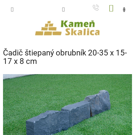
Prejsť
NÁKU
na
obsah
KOŠÍK
Čadič štiepaný obrubník 20-35 x 15-
17 x 8 cm