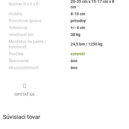
20-35 cm x 15-17 cm x 8
Rozmer D x V x Š:
cm
Hrúbka:
8-10 cm
Povrchová úprava:
prírodný
Tolerancia:
+/- 4 cm
Hmotnosť bm:
38 kg
Množstvo na palete /
24,5 bm / 1250 kg
hmotnosť:
Použitie:
exteriér
Škárovanie:
áno
Mrazuvzdornosť:
áno
OPÝTAŤ SA
Súvisiaci tovar