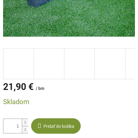
21,90 €
/ bm
Jednotková
Skladom
cena:
Pridať do košíka