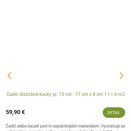
Čadič dlažobné kocky pr. 15 cm - 17 cm x 8 cm 1 t = 6 m2
59,90 €
DETAIL
Čadič alebo bazalt patrí k najodolnejším materiálom. Vyznačuje sa