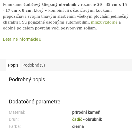
Ponúkame
čadičový štiepaný obrubník
v rozmere
20 - 35 cm x 15
- 17 cm x 8 cm
, ktorý v kombinácii s čadičovými kockami
prepožičiava svojim tmavým sfarbením všetkým plochám jedinečný
charakter. Sú pojazdné osobnými automobilmi,
mrazuvzdorné
a
odolné po celom povrchu voči posypovým soliam.
Detailné informácie
Popis
Podobné (3)
Podrobný popis
Dodatočné parametre
Materiál:
prírodní kameň
Druh:
čadič
- obrubník
Farba:
čierna