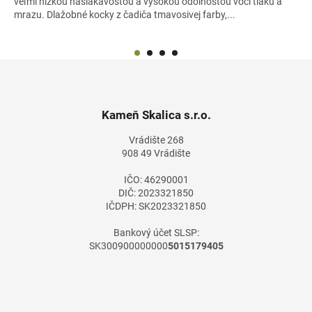
veľmi nízkou nasiakavosťou a vysokou odolnosťou voči tlaku a
mrazu. Dlažobné kocky z čadiča tmavosivej farby,...
Z
á
p
ä
Kameň Skalica s.r.o.
t
Vrádište 268
i
908 49 Vrádište
e
IČO: 46290001
DIČ: 2023321850
IČDPH: SK2023321850
Bankový účet SLSP:
SK300900000000
5015179405