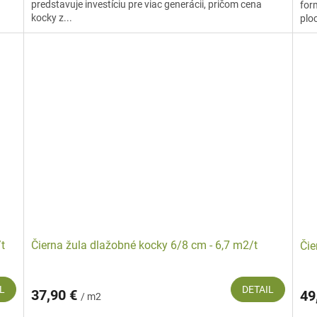
predstavuje investíciu pre viac generácii, pričom cena
for
kocky z...
ploc
t
Čierna žula dlažobné kocky 6/8 cm - 6,7 m2/t
Čie
L
DETAIL
37,90 €
49
/ m2