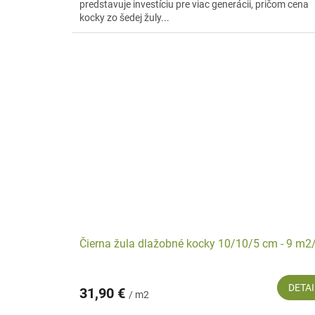
predstavuje investíciu pre viac generácii, pričom cena
kocky zo šedej žuly...
Čierna žula dlažobné kocky 10/10/5 cm - 9 m2/
DETAI
31,90 €
/ m2