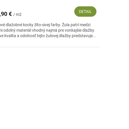
DETAIL
,90 €
/ m2
vé dlažobné kocky žlto-sivej farby. Žula patrí medzi
mi odolný materiál vhodný najmä pre vonkajšie dlažby.
e kvalita a odolnosť tejto žulovej dlažby predstavuje...