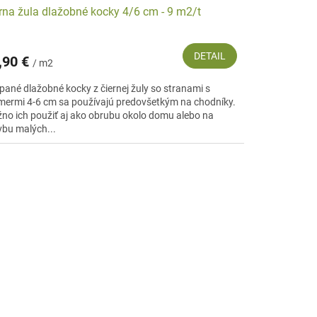
rna žula dlažobné kocky 4/6 cm - 9 m2/t
DETAIL
,90 €
/ m2
epané dlažobné kocky z čiernej žuly so stranami s
mermi 4-6 cm sa používajú predovšetkým na chodníky.
no ich použiť aj ako obrubu okolo domu alebo na
vbu malých...