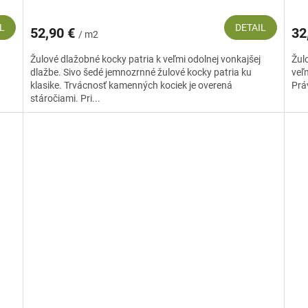
L
DETAIL
52,90 €
32
/ m2
Žulové dlažobné kocky patria k veľmi odolnej vonkajšej
Žulo
dlažbe. Sivo šedé jemnozrnné žulové kocky patria ku
veľ
klasike. Trvácnosť kamenných kociek je overená
Práv
stáročiami. Pri...