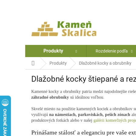
Prejsť
na
obsah
Produkty
Rozdelenie podľa
Domov
Produkty
Dlažobné kocky a obrubníky
Dlažobné kocky štiepané a rez
Kamenné kocky a obrubníky patria medzi najodolnejšie riešen
záhradné obrubníky
sú ideálnou voľbou.
Skvelé miesto na použitie kamenných kociek a obrubníkov sú
využívajú
na námestiach, parkoviskách, peších zónach
ale
produktových fotkách alebo v našej
galérii komerčných proj
Prinášame stálosť a eleganciu pre vaše ext