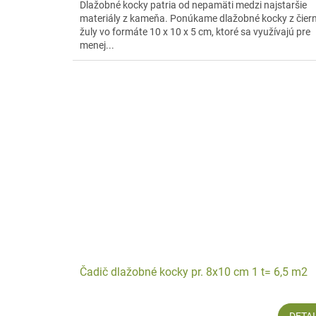
Dlažobné kocky patria od nepamäti medzi najstaršie
materiály z kameňa. Ponúkame dlažobné kocky z čiern
žuly vo formáte 10 x 10 x 5 cm, ktoré sa využívajú pre
menej...
Čadič dlažobné kocky pr. 8x10 cm 1 t= 6,5 m2