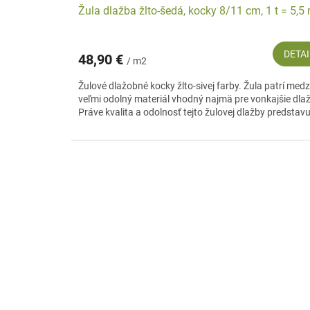
Žula dlažba žlto-šedá, kocky 8/11 cm, 1 t = 5,5
DETAI
48,90 €
/ m2
Žulové dlažobné kocky žlto-sivej farby. Žula patrí medz
veľmi odolný materiál vhodný najmä pre vonkajšie dla
Práve kvalita a odolnosť tejto žulovej dlažby predstavuj