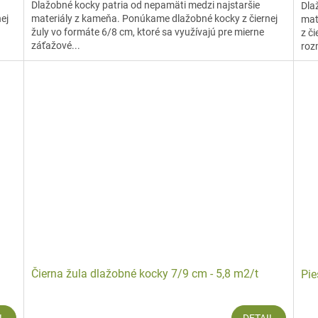
Dlažobné kocky patria od nepamäti medzi najstaršie
Dla
ej
materiály z kameňa. Ponúkame dlažobné kocky z čiernej
mat
žuly vo formáte 6/8 cm, ktoré sa využívajú pre mierne
z č
záťažové...
roz
Čierna žula dlažobné kocky 7/9 cm - 5,8 m2/t
Pie