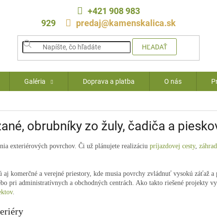
+421 908 983
929
predaj@kamenskalica.sk
HĽADAŤ
Galéria
Doprava a platba
O nás
P
ané, obrubníky zo žuly, čadiča a piesk
ia exteriérových povrchov. Či už plánujete realizáciu
príjazdovej cesty
,
záhra
 aj komerčné a verejné priestory, kde musia povrchy zvládnuť vysokú záťaž a 
bo pri administratívnych a obchodných centrách. Ako takto riešené projekty vy
ektov
.
eriéry