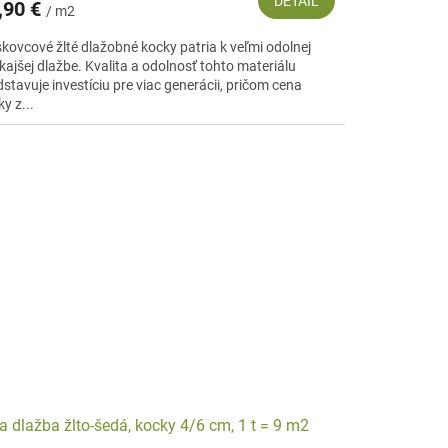
DETAIL
,90 €
/ m2
skovcové žlté dlažobné kocky patria k veľmi odolnej
kajšej dlažbe. Kvalita a odolnosť tohto materiálu
stavuje investíciu pre viac generácii, pričom cena
y z...
a dlažba žlto-šedá, kocky 4/6 cm, 1 t = 9 m2