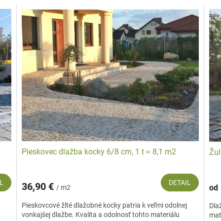
lové kocky (presne rezané sú z dôvodu náročnejšieho opracovania drahšie ako 
upnou.
 ako dokážu zlepšiť estetiku a funkčnosť vašej záhrady a iných vonkajších pries
šajú.
Pieskovec dlažba kocky 6/8 cm, 1 t = 8,1 m2
Žul
L
DETAIL
36,90 €
od
/ m2
Pieskovcové žlté dlažobné kocky patria k veľmi odolnej
Dla
vonkajšej dlažbe. Kvalita a odolnosť tohto materiálu
mat