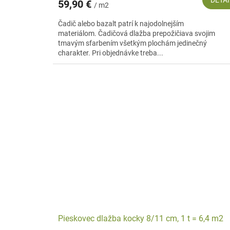
DETAI
59,90 €
/ m2
Čadič alebo bazalt patrí k najodolnejším
materiálom. Čadičová dlažba prepožičiava svojim
tmavým sfarbením všetkým plochám jedinečný
charakter. Pri objednávke treba...
Pieskovec dlažba kocky 8/11 cm, 1 t = 6,4 m2