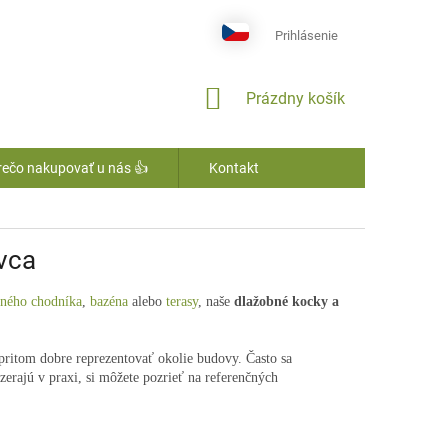
Prihlásenie
NÁKUPNÝ
Prázdny košík
KOŠÍK
rečo nakupovať u nás 👍
Kontakt
ovca
dného chodníka
,
bazéna
alebo
terasy
, naše
dlažobné kocky a
pritom dobre reprezentovať okolie budovy. Často sa
zerajú v praxi, si môžete pozrieť na referenčných