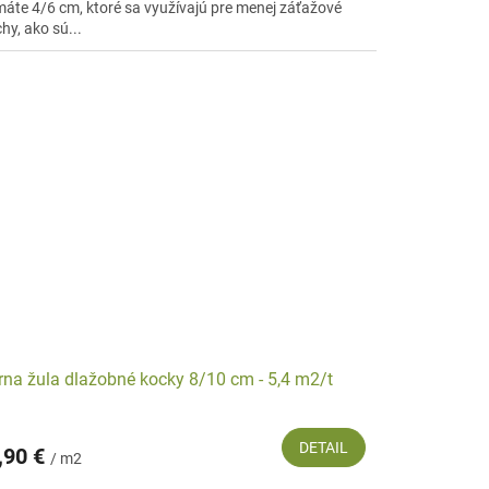
máte 4/6 cm, ktoré sa využívajú pre menej záťažové
hy, ako sú...
rna žula dlažobné kocky 8/10 cm - 5,4 m2/t
DETAIL
,90 €
/ m2