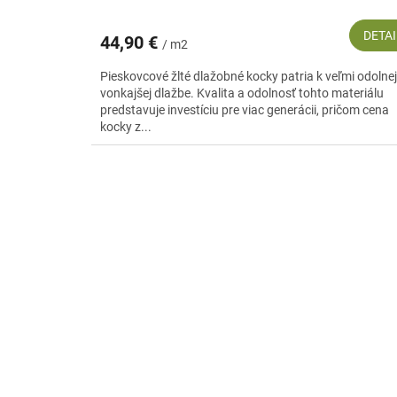
DETAI
44,90 €
/ m2
Pieskovcové žlté dlažobné kocky patria k veľmi odolnej
vonkajšej dlažbe. Kvalita a odolnosť tohto materiálu
predstavuje investíciu pre viac generácii, pričom cena
kocky z...