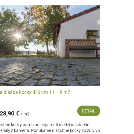
sekané) a od 5,10 € za bežný meter pre kamenné obrubníky,
torov. Pozrite si našu aktuálnu ponuku a inšpirujte sa
a dlažba kocky 4/6 cm 1 t = 9 m2
DETAIL
28,90 €
/ m2
žobné kocky patria od nepamäti medzi najstaršie
eriály z kameňa. Ponúkame dlažobné kocky zo žuly vo