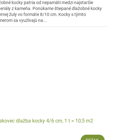
žobné kocky patria od nepamäti medzi najstaršie
eriály z kameňa. Ponúkame štiepané dlažobné kocky
iernej žuly vo formáte 8/10 cm. Kocky s týmto
merom sa využívajú na...
skovec dlažba kocky 4/6 cm, 1 t = 10,5 m2