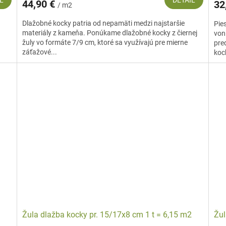
L
DETAIL
44,90 €
32
/ m2
Dlažobné kocky patria od nepamäti medzi najstaršie
Pie
materiály z kameňa. Ponúkame dlažobné kocky z čiernej
von
žuly vo formáte 7/9 cm, ktoré sa využívajú pre mierne
pred
záťažové...
kock
Žula dlažba kocky pr. 15/17x8 cm 1 t = 6,15 m2
Žul