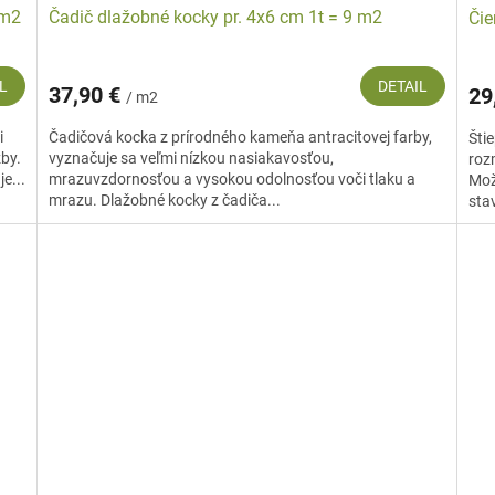
 m2
Čadič dlažobné kocky pr. 4x6 cm 1t = 9 m2
Čie
L
DETAIL
37,90 €
29
/ m2
i
Čadičová kocka z prírodného kameňa antracitovej farby,
Šti
žby.
vyznačuje sa veľmi nízkou nasiakavosťou,
roz
e...
mrazuvzdornosťou a vysokou odolnosťou voči tlaku a
Mož
mrazu. Dlažobné kocky z čadiča...
sta