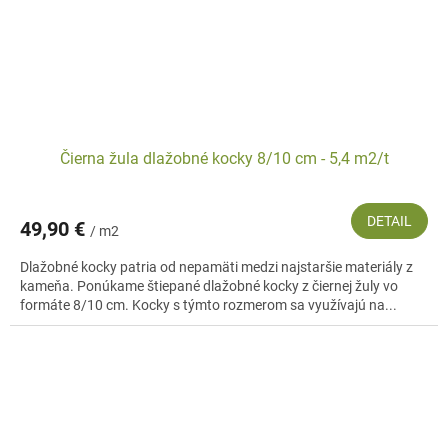
Čierna žula dlažobné kocky 8/10 cm - 5,4 m2/t
DETAIL
49,90 €
/ m2
Dlažobné kocky patria od nepamäti medzi najstaršie materiály z
kameňa. Ponúkame štiepané dlažobné kocky z čiernej žuly vo
formáte 8/10 cm. Kocky s týmto rozmerom sa využívajú na...