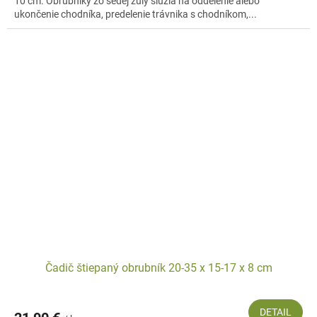
10 cm. Obrubníky zo šedej žuly slúžia na oddelenie alebo
ukončenie chodníka, predelenie trávnika s chodníkom,...
Čadič štiepaný obrubník 20-35 x 15-17 x 8 cm
DETAIL