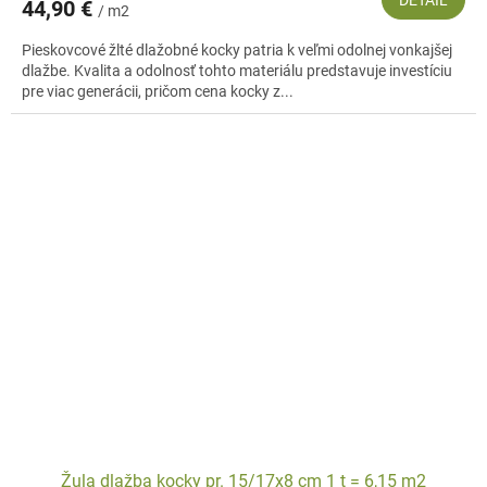
44,90 €
/ m2
Pieskovcové žlté dlažobné kocky patria k veľmi odolnej vonkajšej
dlažbe. Kvalita a odolnosť tohto materiálu predstavuje investíciu
pre viac generácii, pričom cena kocky z...
Žula dlažba kocky pr. 15/17x8 cm 1 t = 6,15 m2