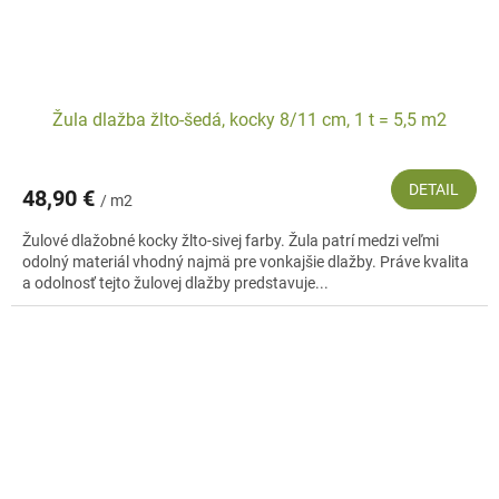
Žula dlažba žlto-šedá, kocky 8/11 cm, 1 t = 5,5 m2
DETAIL
48,90 €
/ m2
Žulové dlažobné kocky žlto-sivej farby. Žula patrí medzi veľmi
odolný materiál vhodný najmä pre vonkajšie dlažby. Práve kvalita
a odolnosť tejto žulovej dlažby predstavuje...