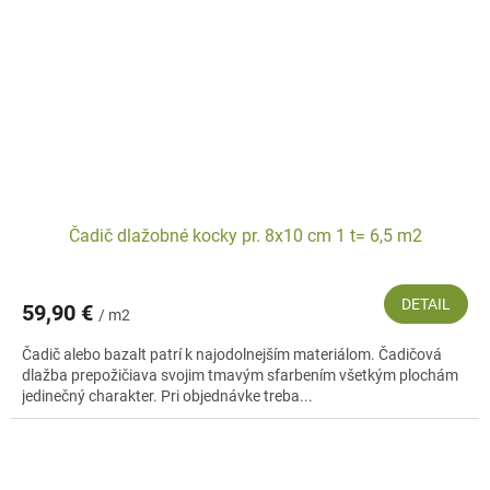
Čadič dlažobné kocky pr. 8x10 cm 1 t= 6,5 m2
DETAIL
59,90 €
/ m2
Čadič alebo bazalt patrí k najodolnejším materiálom. Čadičová
dlažba prepožičiava svojim tmavým sfarbením všetkým plochám
jedinečný charakter. Pri objednávke treba...