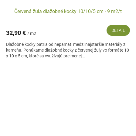
Červená žula dlažobné kocky 10/10/5 cm - 9 m2/t
DETAIL
32,90 €
/ m2
Dlažobné kocky patria od nepamäti medzi najstaršie materiály z
kameňa. Ponúkame dlažobné kocky z červenej žuly vo formáte 10
x 10 x 5 cm, ktoré sa využívajú pre menej...