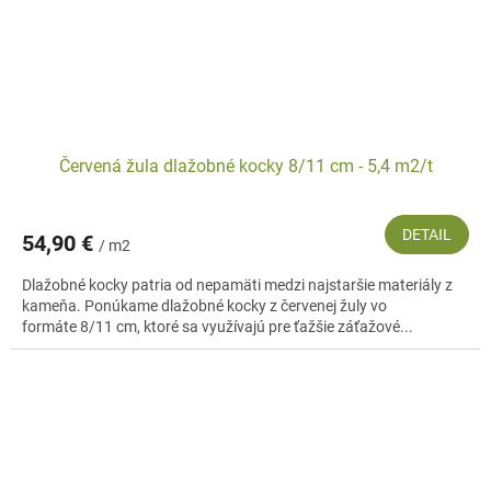
Červená žula dlažobné kocky 8/11 cm - 5,4 m2/t
DETAIL
54,90 €
/ m2
Dlažobné kocky patria od nepamäti medzi najstaršie materiály z
kameňa. Ponúkame dlažobné kocky z červenej žuly vo
formáte 8/11 cm, ktoré sa využívajú pre ťažšie záťažové...