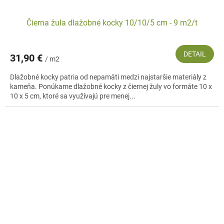
Čierna žula dlažobné kocky 10/10/5 cm - 9 m2/t
DETAIL
31,90 €
/ m2
Dlažobné kocky patria od nepamäti medzi najstaršie materiály z
kameňa. Ponúkame dlažobné kocky z čiernej žuly vo formáte 10 x
10 x 5 cm, ktoré sa využívajú pre menej...