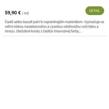
DETAIL
59,90 €
/ m2
Čadič alebo bazalt patrí k najodolnejším materiálom. Vyznačuje sa
veľmi nízkou nasiakavosťou a vysokou odolnosťou voči tlaku a
mrazu. Dlažobné kocky z čadiča tmavosivej farby,...