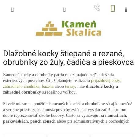
Prejsť
NÁKU
na
obsah
KOŠÍK
Dlažobné kocky štiepané a rezané,
obrubníky zo žuly, čadiča a pieskovca
Kamenné kocky a obrubníky patria medzi najodolnejšie riešenia
exteriérových povrchov. Či už plánujete realizáciu
príjazdovej cesty
,
záhradného chodníka
,
bazéna
alebo
terasy
, naše
dlažobné kocky a
záhradné obrubníky
sú ideálnou voľbou.
Skvelé miesto na použitie kamenných kociek a obrubníkov sú aj komerčné
a verejné priestory, kde musia povrchy zvládnuť vysokú záťaž a pritom
dobre reprezentovať okolie budovy. Často sa využívajú
na námestiach,
parkoviskách, peších zónach
alebo pri administratívnych a obchodných
centrách. Ako takto riešené projekty vyzerajú v praxi, si môžete pozrieť na
referenčných produktových fotkách alebo v našej
galérii komerčných