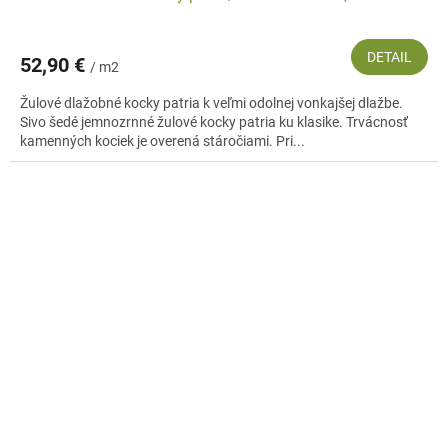
DETAIL
52,90 €
/ m2
Žulové dlažobné kocky patria k veľmi odolnej vonkajšej dlažbe.
Sivo šedé jemnozrnné žulové kocky patria ku klasike. Trvácnosť
kamenných kociek je overená stáročiami. Pri...