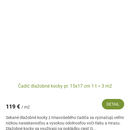
Čadič dlažobné kocky pr. 15x17 cm 1 t = 3 m2
DETAIL
119 €
/ m2
Sekané dlažobné kocky z tmavošedého čadiča sa vyznačujú veľmi
nízkou nasiakavosťou a vysokou odolnosťou voči tlaku a mrazu.
Dlažobné kocky sa využívajú na pokládku ciest či...