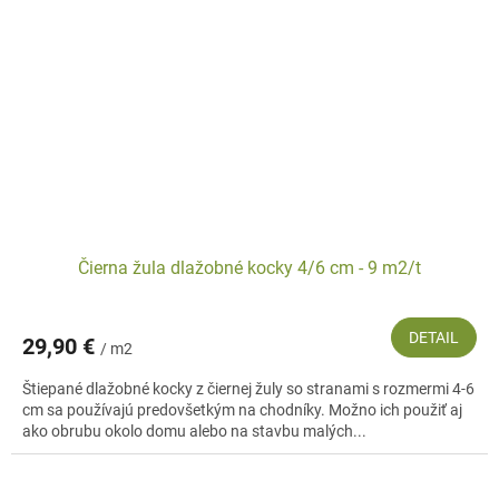
Čierna žula dlažobné kocky 4/6 cm - 9 m2/t
DETAIL
29,90 €
/ m2
Štiepané dlažobné kocky z čiernej žuly so stranami s rozmermi 4-6
cm sa používajú predovšetkým na chodníky. Možno ich použiť aj
ako obrubu okolo domu alebo na stavbu malých...