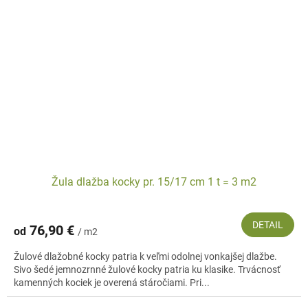
Žula dlažba kocky pr. 15/17 cm 1 t = 3 m2
DETAIL
76,90 €
od
/ m2
Žulové dlažobné kocky patria k veľmi odolnej vonkajšej dlažbe.
Sivo šedé jemnozrnné žulové kocky patria ku klasike. Trvácnosť
kamenných kociek je overená stáročiami. Pri...