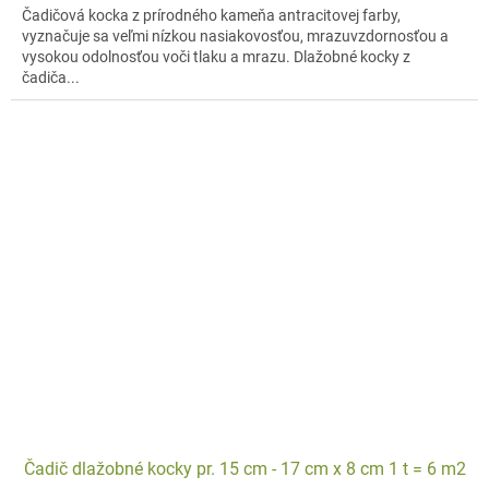
Čadičová kocka z prírodného kameňa antracitovej farby,
vyznačuje sa veľmi nízkou nasiakovosťou, mrazuvzdornosťou a
vysokou odolnosťou voči tlaku a mrazu. Dlažobné kocky z
čadiča...
Čadič dlažobné kocky pr. 15 cm - 17 cm x 8 cm 1 t = 6 m2