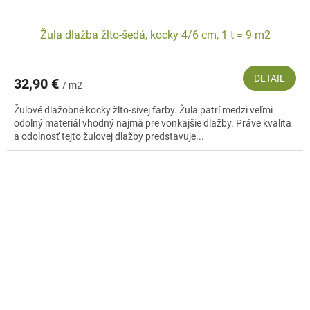
Žula dlažba žlto-šedá, kocky 4/6 cm, 1 t = 9 m2
DETAIL
32,90 €
/ m2
Žulové dlažobné kocky žlto-sivej farby. Žula patrí medzi veľmi
odolný materiál vhodný najmä pre vonkajšie dlažby. Práve kvalita
a odolnosť tejto žulovej dlažby predstavuje...