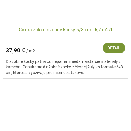
Čierna žula dlažobné kocky 6/8 cm - 6,7 m2/t
DETAIL
37,90 €
/ m2
Dlažobné kocky patria od nepamäti medzi najstaršie materiály z
kameňa. Ponúkame dlažobné kocky z čiernej žuly vo formáte 6/8
cm, ktoré sa využívajú pre mierne záťažové...