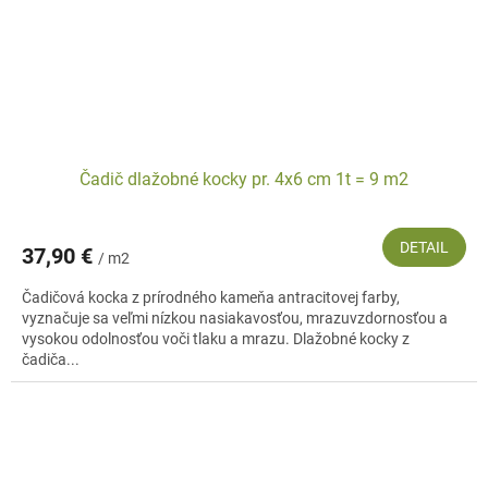
Čadič dlažobné kocky pr. 4x6 cm 1t = 9 m2
DETAIL
37,90 €
/ m2
Čadičová kocka z prírodného kameňa antracitovej farby,
vyznačuje sa veľmi nízkou nasiakavosťou, mrazuvzdornosťou a
vysokou odolnosťou voči tlaku a mrazu. Dlažobné kocky z
čadiča...