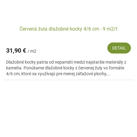
Červená žula dlažobné kocky 4/6 cm - 9 m2/t
DETAIL
31,90 €
/ m2
Dlažobné kocky patria od nepamäti medzi najstaršie materiály z
kameňa. Ponúkame dlažobné kocky z červenej žuly vo formáte
4/6 cm, ktoré sa využívajú pre menej záťažové plochy,...