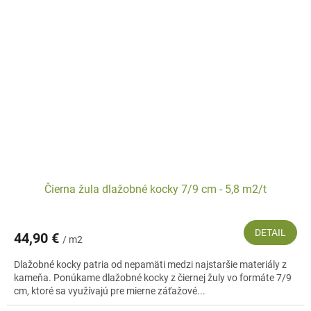
Čierna žula dlažobné kocky 7/9 cm - 5,8 m2/t
DETAIL
44,90 €
/ m2
Dlažobné kocky patria od nepamäti medzi najstaršie materiály z
kameňa. Ponúkame dlažobné kocky z čiernej žuly vo formáte 7/9
cm, ktoré sa využívajú pre mierne záťažové...