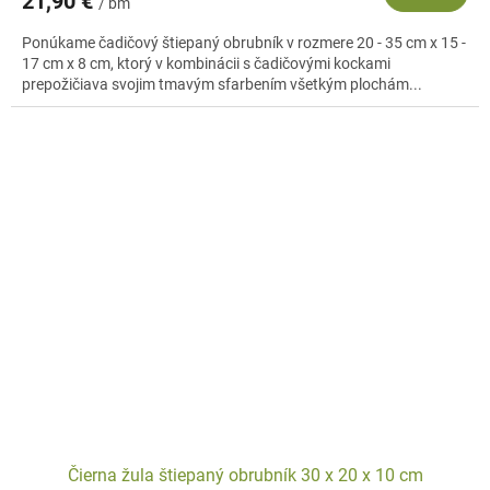
21,90 €
/ bm
Ponúkame čadičový štiepaný obrubník v rozmere 20 - 35 cm x 15 -
17 cm x 8 cm, ktorý v kombinácii s čadičovými kockami
prepožičiava svojim tmavým sfarbením všetkým plochám...
Čierna žula štiepaný obrubník 30 x 20 x 10 cm