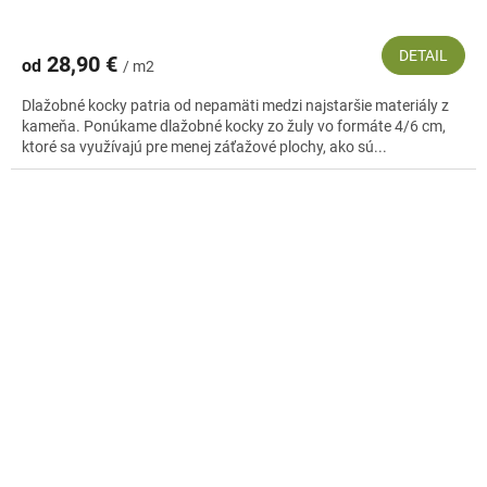
DETAIL
28,90 €
od
/ m2
Dlažobné kocky patria od nepamäti medzi najstaršie materiály z
kameňa. Ponúkame dlažobné kocky zo žuly vo formáte 4/6 cm,
ktoré sa využívajú pre menej záťažové plochy, ako sú...