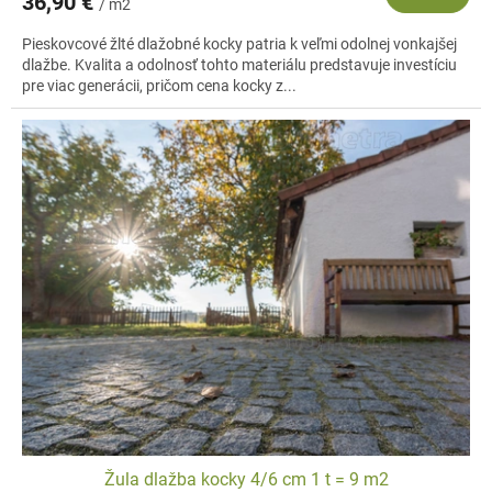
36,90 €
/ m2
Pieskovcové žlté dlažobné kocky patria k veľmi odolnej vonkajšej
dlažbe. Kvalita a odolnosť tohto materiálu predstavuje investíciu
pre viac generácii, pričom cena kocky z...
Žula dlažba kocky 4/6 cm 1 t = 9 m2