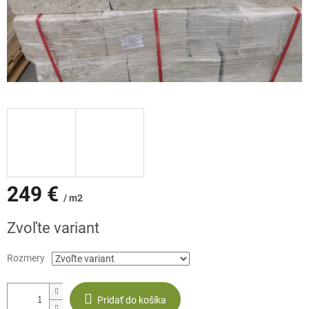
249 €
/ m2
Jednotková
Zvoľte variant
cena:
Rozmery
Pridať do košíka