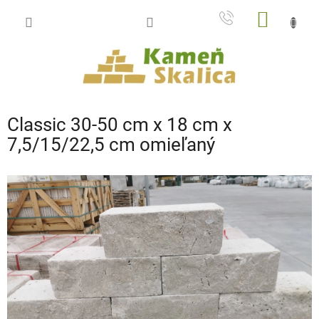
Prejsť
NÁKU
na
obsah
KOŠÍK
Classic 30-50 cm x 18 cm x
7,5/15/22,5 cm omieľaný