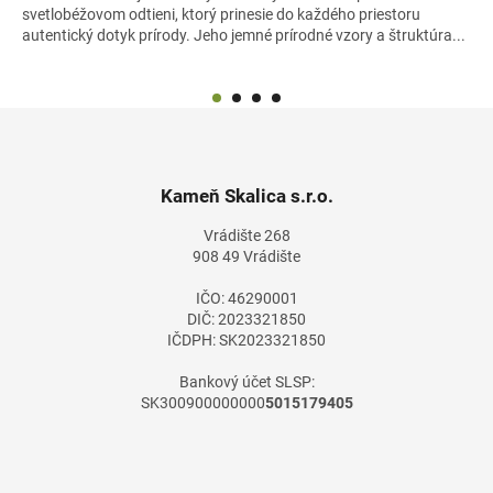
svetlobéžovom odtieni, ktorý prinesie do každého priestoru
autentický dotyk prírody. Jeho jemné prírodné vzory a štruktúra...
Z
á
p
ä
Kameň Skalica s.r.o.
t
Vrádište 268
i
908 49 Vrádište
e
IČO: 46290001
DIČ: 2023321850
IČDPH: SK2023321850
Bankový účet SLSP:
SK300900000000
5015179405