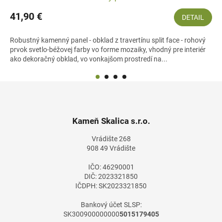
41,90 €
DETAIL
Robustný kamenný panel - obklad z travertínu split face - rohový
prvok svetlo-béžovej farby vo forme mozaiky, vhodný pre interiér
ako dekoračný obklad, vo vonkajšom prostredí na...
Z
á
p
ä
Kameň Skalica s.r.o.
t
Vrádište 268
i
908 49 Vrádište
e
IČO: 46290001
DIČ: 2023321850
IČDPH: SK2023321850
Bankový účet SLSP:
SK300900000000
5015179405