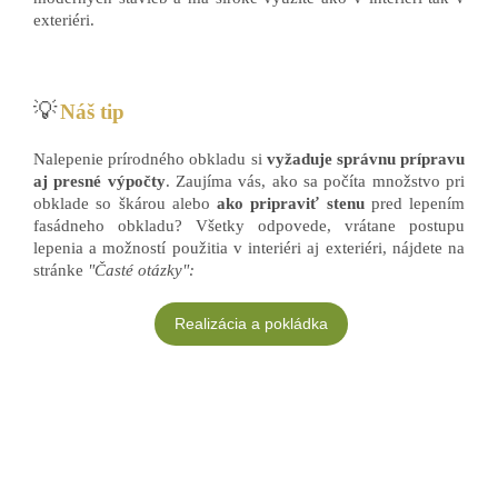
exteriéri.
💡
Náš tip
Nalepenie prírodného obkladu si
vyžaduje správnu prípravu
aj presné výpočty
. Zaujíma vás, ako sa počíta množstvo pri
obklade so škárou alebo
ako pripraviť stenu
pred lepením
fasádneho obkladu? Všetky odpovede, vrátane postupu
lepenia a možností použitia v interiéri aj exteriéri, nájdete na
stránke
"Časté otázky":
Realizácia a pokládka