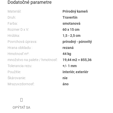
Dodatočné parametre
Materiál:
Prírodný kameň
Druh:
Travertín
Farba:
smotanová
Rozmer D x V:
60 x 15 cm
Hrúbka:
1,5 - 2,5 cm
Povrchová úprava:
prírodný - pórovitý
Hrana obkladu :
rezaná
Hmotnosť m²:
44 kg
množstvo na palete / hmotnosť:
19,44 m2 = 855,36
Tolerancia rezu:
+/- 1 mm
Použitie:
interiér, exteriér
Škárovanie:
nie
Mrazuvzdornosť:
áno
OPÝTAŤ SA