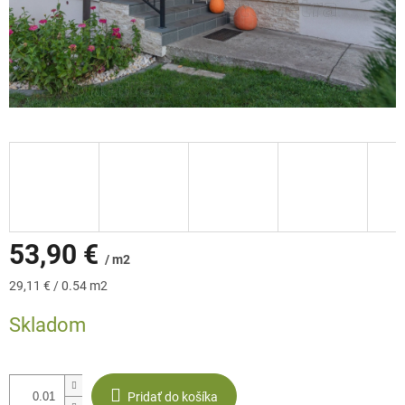
53,90 €
/ m2
Jednotková
29,11 € / 0.54 m2
cena:
Skladom
Pridať do košíka