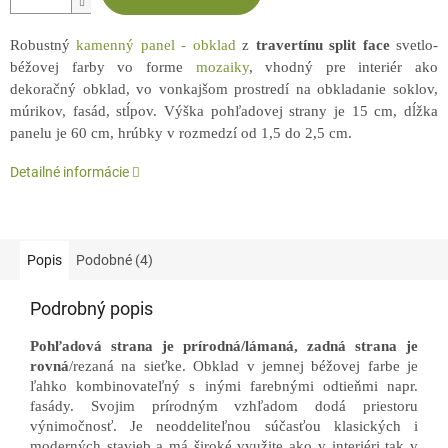
Robustný
kamenný panel - obklad
z
travertínu split face
svetlo-
béžovej farby vo forme
mozaiky
, vhodný pre interiér ako
dekoračný obklad, vo vonkajšom prostredí na obkladanie soklov,
múrikov, fasád, stĺpov. Výška pohľadovej strany je 15 cm, dĺžka
panelu je 60 cm, hrúbky v rozmedzí od 1,5 do 2,5 cm.
Detailné informácie
Popis
Podobné (4)
Podrobný popis
Pohľadová strana je prírodná/lámaná, zadná strana je
rovná
/rezaná na sieťke. Obklad v jemnej béžovej farbe je
ľahko kombinovateľný s inými farebnými odtieňmi napr.
fasády. Svojim prírodným vzhľadom dodá priestoru
výnimočnosť. Je neoddeliteľnou súčasťou klasických i
moderných stavieb a má široké využite ako v interiéri tak v