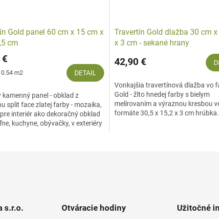
tín Gold panel 60 cm x 15 cm x
Travertín Gold dlažba 30 cm 
2,5 cm
x 3 cm - sekané hrany
 €
42,90 €
D
ová
/ 0.54 m2
DETAIL
Vonkajšia travertínová dlažba vo f
Gold - žlto hnedej farby s bielym
 kamenný panel - obklad z
melírovaním a výraznou kresbou v
nu split face zlatej farby - mozaika,
formáte 30,5 x 15,2 x 3 cm hrúbka.
pre interiér ako dekoračný obklad
Prírodný formátovaný kameň určen
ne, kuchyne, obývačky, v exteriéry
 s.r.o.
Otváracie hodiny
Užitočné i