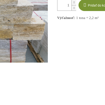
Pridať do k
Výťažnosť:
1 tona = 2,2 m
²