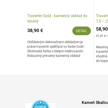
Travertín Gold - kamenný obklad 4x
Traver
rezaný
1,5 – 
58,90
38,90 €
DETAIL
Jednotk
31,81 € 
cena:
Obľúbeným dekoračným obkladom je
práve travertín splitface vo farbe Gold -
Masívny
žltohnedá farba s bielym melírovaním.
travertí
Robustný prírodný kamenný obklad
vhodná 
vhodný pre interiér ako...
do kúpeľ
na...
Z
á
p
ä
t
Kameň Skalica
i