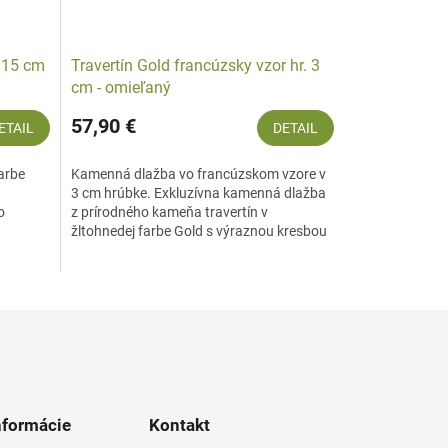
x 15 cm
Travertín Gold francúzsky vzor hr. 3
cm - omieľaný
57,90 €
ETAIL
DETAIL
arbe
Kamenná dlažba vo francúzskom vzore v
3 cm hrúbke. Exkluzívna kamenná dlažba
o
z prírodného kameňa travertín v
žltohnedej farbe Gold s výraznou kresbou
ý...
je vyrábaná tak, aby vzhľad...
nformácie
Kontakt