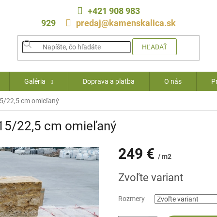
+421 908 983
929
predaj@kamenskalica.sk
HĽADAŤ
Galéria
Doprava a platba
O nás
P
15/22,5 cm omieľaný
/15/22,5 cm omieľaný
249 €
/ m2
Jednotková
Zvoľte variant
cena:
Rozmery