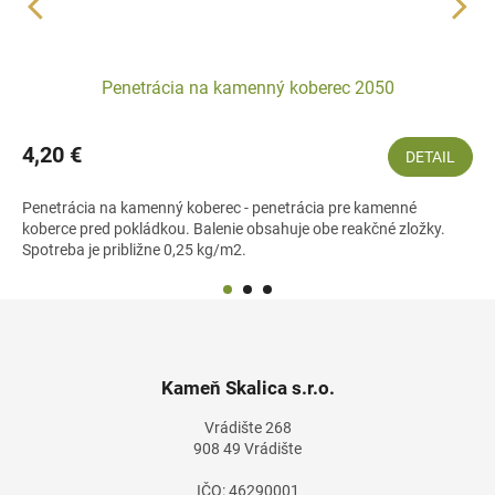
Penetrácia na kamenný koberec 2050
4,20 €
DETAIL
Penetrácia na kamenný koberec - penetrácia pre kamenné
koberce pred pokládkou. Balenie obsahuje obe reakčné zložky.
Spotreba je približne 0,25 kg/m2.
Z
á
p
ä
Kameň Skalica s.r.o.
t
Vrádište 268
i
908 49 Vrádište
e
IČO: 46290001