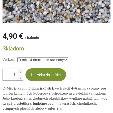
4,90 €
/ balenie
Jednotková
Skladom
cena:
Velikost
Pridať do košíka
D-Mix je kvalitný
dunajský štrk
vo frakcii
4–6 mm
, vybraný pre
tvorbu kamenných kobercov s prirodzeným a sviežim vzhľadom.
Jeho farebná zmes drobných okruhliakov vynikne najmä tam, kde
sa
spája estetika s funkčnosťou
– na terasách, chodníkoch,
interiér
i.
vstupných plochách alebo v