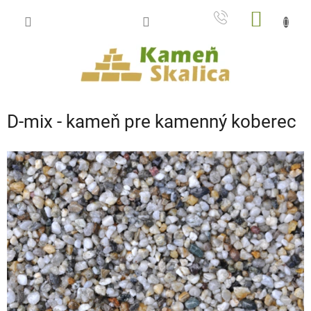
Prejsť
NÁKU
na
obsah
KOŠÍK
D-mix - kameň pre kamenný koberec