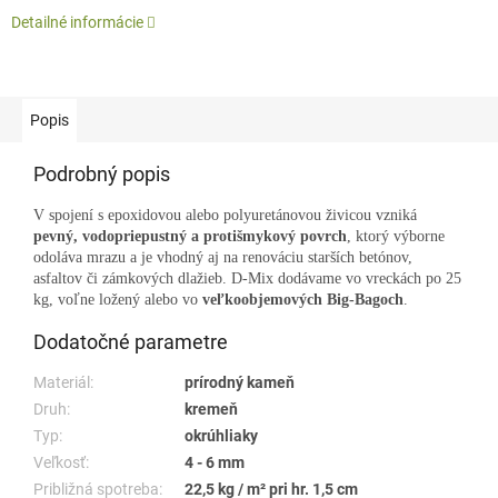
Detailné informácie
Popis
Podrobný popis
V spojení s epoxidovou alebo polyuretánovou živicou vzniká
pevný, vodopriepustný a protišmykový povrch
, ktorý výborne
odoláva mrazu a je vhodný aj na renováciu starších betónov,
asfaltov či zámkových dlažieb. D-Mix dodávame vo vreckách po 25
kg, voľne ložený alebo vo
veľkoobjemových Big-Bagoch
.
Dodatočné parametre
Materiál:
prírodný kameň
Druh:
kremeň
Typ:
okrúhliaky
Veľkosť:
4 - 6 mm
Približná spotreba:
22,5 kg / m² pri hr. 1,5 cm