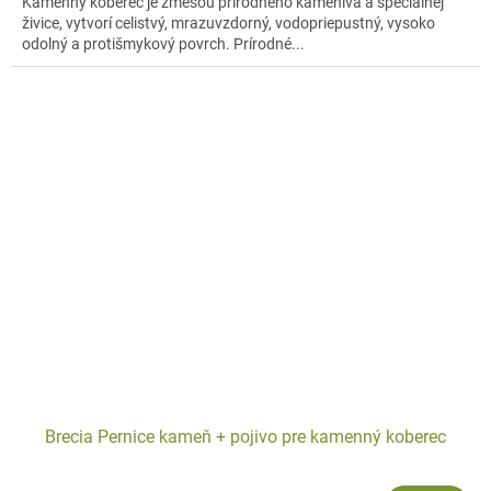
Kamenný koberec je zmesou prírodného kameniva a špeciálnej
živice, vytvorí celistvý, mrazuvzdorný, vodopriepustný, vysoko
odolný a protišmykový povrch. Prírodné...
Brecia Pernice kameň + pojivo pre kamenný koberec