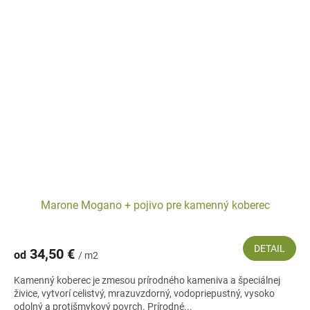
Marone Mogano + pojivo pre kamenný koberec
DETAIL
34,50 €
od
/ m2
Kamenný koberec je zmesou prírodného kameniva a špeciálnej
živice, vytvorí celistvý, mrazuvzdorný, vodopriepustný, vysoko
odolný a protišmykový povrch. Prírodné...