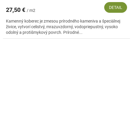
DETAIL
27,50 €
/ m2
Kamenný koberec je zmesou prírodného kameniva a špeciálnej
živice, vytvorí celistvý, mrazuvzdorný, vodopriepustný, vysoko
odolný a protišmykový povrch. Prírodné...