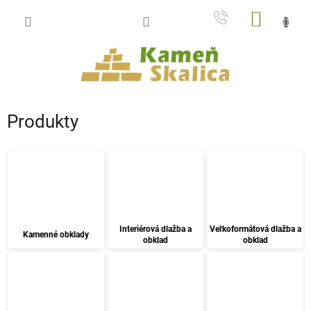
Prejsť
NÁKU
na
obsah
KOŠÍK
Produkty
Interiérová dlažba a
Veľkoformátová dlažba a
Kamenné obklady
obklad
obklad