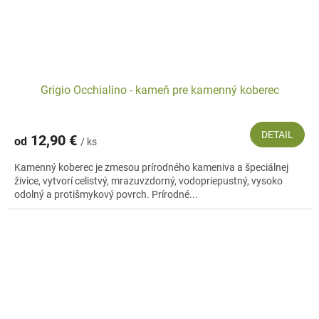
Grigio Occhialino - kameň pre kamenný koberec
DETAIL
12,90 €
od
/ ks
Kamenný koberec je zmesou prírodného kameniva a špeciálnej
živice, vytvorí celistvý, mrazuvzdorný, vodopriepustný, vysoko
odolný a protišmykový povrch. Prírodné...