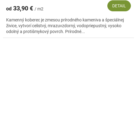
DETAIL
33,90 €
od
/ m2
Kamenný koberec je zmesou prírodného kameniva a špeciálnej
živice, vytvorí celistvý, mrazuvzdorný, vodopriepustný, vysoko
odolný a protišmykový povrch. Prírodné...