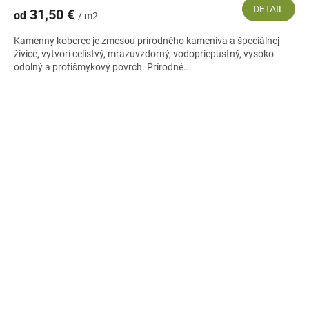
DETAIL
31,50 €
od
/ m2
Kamenný koberec je zmesou prírodného kameniva a špeciálnej
živice, vytvorí celistvý, mrazuvzdorný, vodopriepustný, vysoko
odolný a protišmykový povrch. Prírodné...