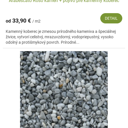
Arabescato Roso kameň + pojivo pre kamenný koberec
DETAIL
33,90 €
od
/ m2
Kamenný koberec je zmesou prírodného kameniva a špeciálnej
živice, vytvorí celistvý, mrazuvzdorný, vodopriepustný, vysoko
odolný a protišmykový povrch. Prírodné...