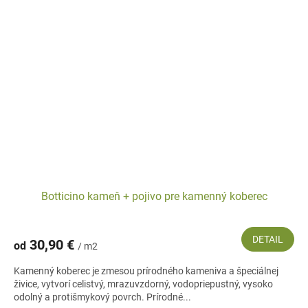
Botticino kameň + pojivo pre kamenný koberec
DETAIL
30,90 €
od
/ m2
Kamenný koberec je zmesou prírodného kameniva a špeciálnej
živice, vytvorí celistvý, mrazuvzdorný, vodopriepustný, vysoko
odolný a protišmykový povrch. Prírodné...