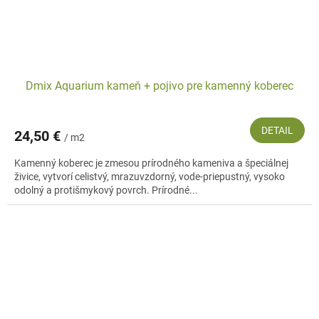
Dmix Aquarium kameň + pojivo pre kamenný koberec
DETAIL
24,50 €
/ m2
Kamenný koberec je zmesou prírodného kameniva a špeciálnej
živice, vytvorí celistvý, mrazuvzdorný, vode-priepustný, vysoko
odolný a protišmykový povrch. Prírodné...