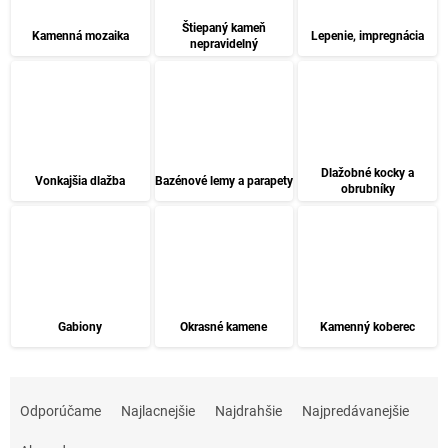
Štiepaný kameň
Kamenná mozaika
Lepenie, impregnácia
nepravidelný
Dlažobné kocky a
Vonkajšia dlažba
Bazénové lemy a parapety
obrubníky
Gabiony
Okrasné kamene
Kamenný koberec
R
a
Odporúčame
Najlacnejšie
Najdrahšie
Najpredávanejšie
d