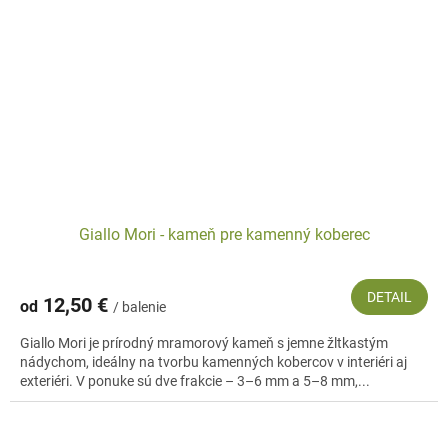
Giallo Mori - kameň pre kamenný koberec
DETAIL
12,50 €
od
/ balenie
Giallo Mori je prírodný mramorový kameň s jemne žltkastým
nádychom, ideálny na tvorbu kamenných kobercov v interiéri aj
exteriéri. V ponuke sú dve frakcie – 3–6 mm a 5–8 mm,...