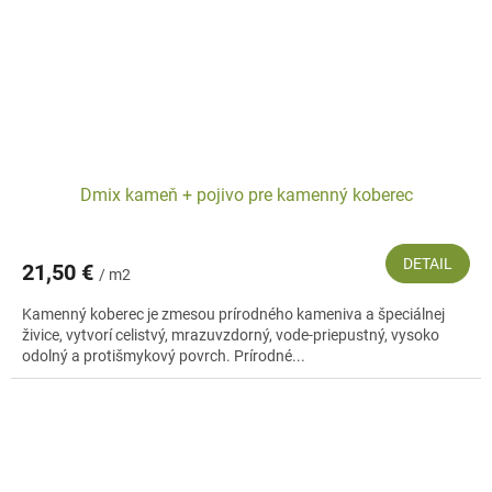
Dmix kameň + pojivo pre kamenný koberec
DETAIL
21,50 €
/ m2
Kamenný koberec je zmesou prírodného kameniva a špeciálnej
živice, vytvorí celistvý, mrazuvzdorný, vode-priepustný, vysoko
odolný a protišmykový povrch. Prírodné...