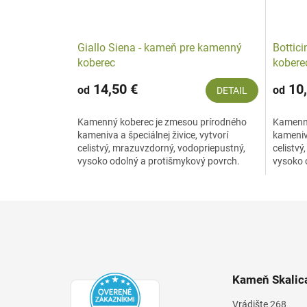
Giallo Siena - kameň pre kamenný
Bottic
koberec
kobere
14,50 €
10,
od
od
DETAIL
Kamenný koberec je zmesou prírodného
Kamenný
kameniva a špeciálnej živice, vytvorí
kameniva
celistvý, mrazuvzdorný, vodopriepustný,
celistvý
vysoko odolný a protišmykový povrch.
vysoko 
Prírodné...
Prírodné
Z
á
p
ä
t
Kameň Skalica
i
e
Vrádište 268