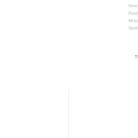
Hmot
Použi
Mraz
Spot
T