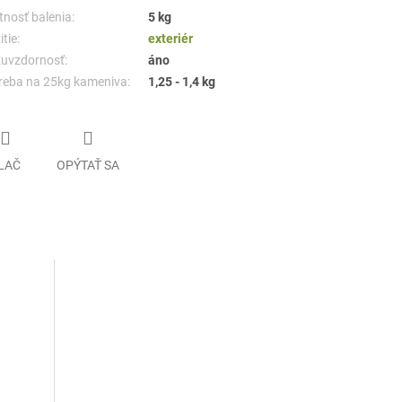
nosť balenia:
5 kg
tie:
exteriér
uvzdornosť:
áno
reba na 25kg kameniva:
1,25 - 1,4 kg
LAČ
OPÝTAŤ SA