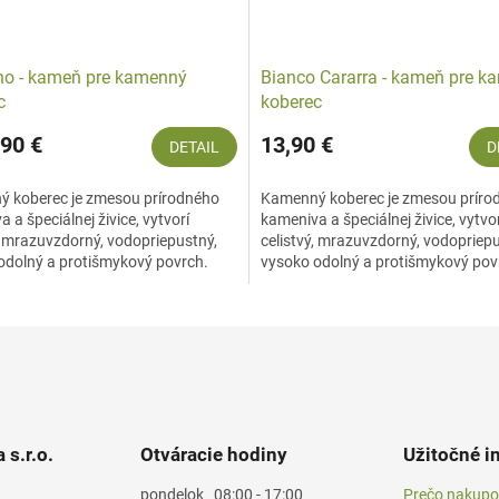
ino - kameň pre kamenný
Bianco Cararra - kameň pre 
c
koberec
90 €
13,90 €
DETAIL
D
 koberec je zmesou prírodného
Kamenný koberec je zmesou príro
 a špeciálnej živice, vytvorí
kameniva a špeciálnej živice, vytvo
, mrazuvzdorný, vodopriepustný,
celistvý, mrazuvzdorný, vodopriepu
odolný a protišmykový povrch.
vysoko odolný a protišmykový pov
...
Prírodné...
 s.r.o.
Otváracie hodiny
Užitočné i
pondelok
08:00 - 17:00
Prečo nakupo