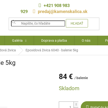
+421 908 983
929
predaj@kamenskalica.sk
HĽADAŤ
Galéria
Doprava a platba
O nás
P
dová živica
Epoxidová živica 6040 - balenie 5kg
ie 5kg
84 €
/ balenie
Jednotková
Skladom
cena:
Pridať do k