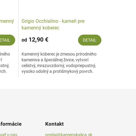
kamenný
Grigio Occhialino - kameň pre
kamenný koberec
12,90 €
od
ETAIL
DETAIL
dného
Kamenný koberec je zmesou prírodného
rí
kameniva a špeciálnej živice, vytvorí
stný,
celistvý, mrazuvzdorný, vodopriepustný,
rch.
vysoko odolný a protišmykový povrch.
Prírodné...
nformácie
Kontakt
vať u nás
predaj@kamenskalica.sk