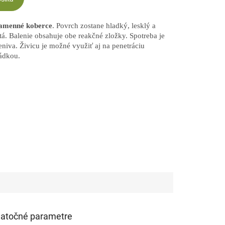
kamenné koberce
. Povrch zostane hladký, lesklý a
utá. Balenie obsahuje obe reakčné zložky. Spotreba je
niva. Živicu je možné využiť aj na penetráciu
ádkou.
atočné parametre