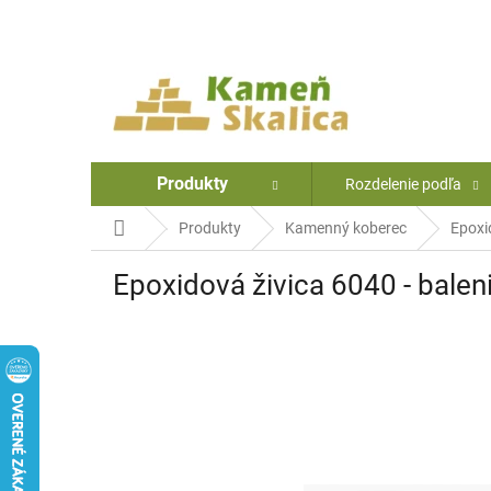
Prejsť
na
obsah
Produkty
Rozdelenie podľa
Domov
Produkty
Kamenný koberec
Epoxi
Epoxidová živica 6040 - balen