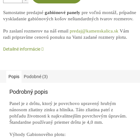
Samostatne predajné
gabiónové panely
pre voľnú montáž, prípadne
vyskladanie gabiónových košov neštandardných tvarov rozmerov.
Po zaslaní rozmerov na náš email
predaj@kamenskalica.sk
Vám
radi pripravíme cenovú ponuku na Vami zadané rozmery plotu.
Detailné informácie
Popis
Podobné (3)
Podrobný popis
Panel je z drôtu, ktorý je povrchovo upravený hrubým
nánosom zliatiny zinku a hliníka. Táto zliatina patrí z
pohľadu životnosti k najkvalitnejším povrchovým úpravám.
Štandardne používaný priemer drôtu je 4,0 mm.
Výhody Gabionového plotu: