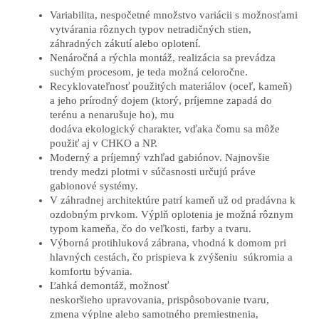
Variabilita, nespočetné množstvo variácii s možnosťami
vytvárania rôznych typov
netradičných stien,
záhradných zákutí alebo oplotení.
Nenáročná a rýchla montáž, realizácia sa prevádza
suchým procesom, je teda možná
celoročne.
Recyklovateľnosť použitých materiálov (oceľ, kameň)
a jeho prírodný dojem (ktorý,
príjemne zapadá do
terénu a nenarušuje ho), mu
dodáva ekologický charakter, vďaka
čomu sa môže
použiť aj v CHKO a NP.
Moderný a príjemný vzhľad gabiónov. Najnovšie
trendy medzi plotmi v súčasnosti určujú
práve
gabionové systémy.
V záhradnej architektúre patrí kameň už od pradávna k
ozdobným prvkom. Výplň
oplotenia je možná rôznym
typom kameňa, čo do veľkosti, farby a tvaru.
Výborná protihluková zábrana, vhodná k domom pri
hlavných cestách, čo prispieva k
zvýšeniu súkromia a
komfortu bývania.
Ľahká demontáž, možnosť
neskoršieho upravovania, prispôsobovanie tvaru,
zmena
výplne alebo samotného premiestnenia,