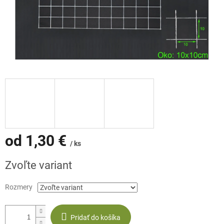
od
1,30 €
/ ks
Jednotková
Zvoľte variant
cena:
Rozmery
Pridať do košíka