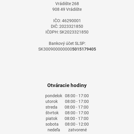
Vrádište 268
i
908 49 Vrádište
e
IČO: 46290001
DIČ: 2023321850
IČDPH: SK2023321850
Bankový účet SLSP:
SK300900000000
5015179405
Otváracie hodiny
pondelok
08:00 - 17:00
utorok
08:00 - 17:00
streda
08:00 - 17:00
štvrtok
08:00 - 17:00
piatok
08:00 - 17:00
sobota
08:00 - 12:00
nedeľa
zatvorené