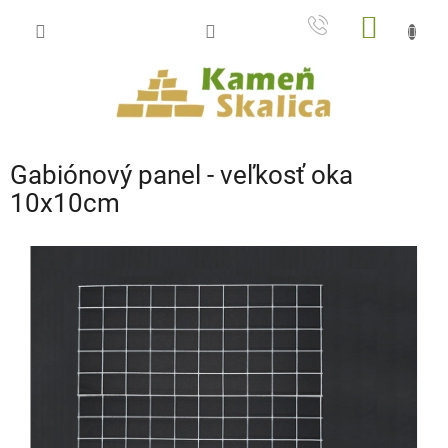
Prejsť
NÁKU
na
obsah
KOŠÍK
Gabiónový panel - veľkosť oka
10x10cm