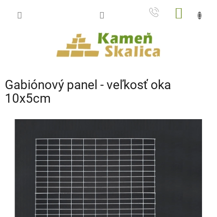
Prejsť
NÁKU
na
obsah
KOŠÍK
Gabiónový panel - veľkosť oka
10x5cm