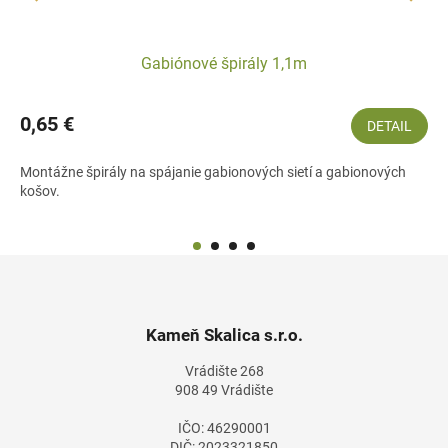
Gabiónové špirály 1,1m
0,65 €
DETAIL
Montážne špirály na spájanie gabionových sietí a gabionových
košov.
Z
á
p
ä
Kameň Skalica s.r.o.
t
Vrádište 268
i
908 49 Vrádište
e
IČO: 46290001
DIČ: 2023321850