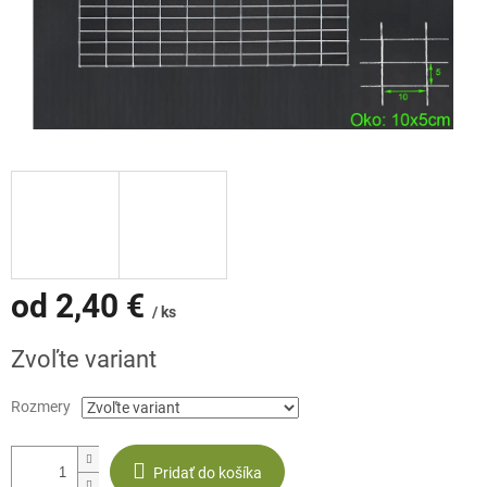
od
2,40 €
/ ks
Jednotková
Zvoľte variant
cena:
Rozmery
Pridať do košíka