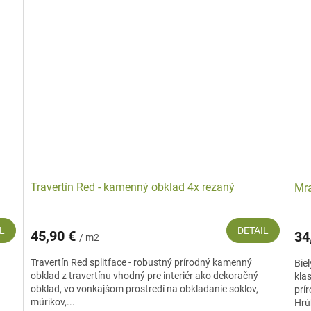
Travertín Red - kamenný obklad 4x rezaný
Mra
L
DETAIL
45,90 €
34
/ m2
Travertín Red splitface - robustný prírodný kamenný
Bie
obklad z travertínu vhodný pre interiér ako dekoračný
klas
obklad, vo vonkajšom prostredí na obkladanie soklov,
prí
múrikov,...
Hrú