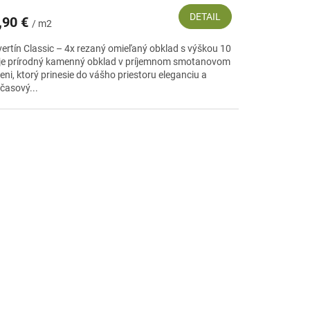
DETAIL
,90 €
/ m2
vertín Classic – 4x rezaný omieľaný obklad s výškou 10
je prírodný kamenný obklad v príjemnom smotanovom
eni, ktorý prinesie do vášho priestoru eleganciu a
časový...