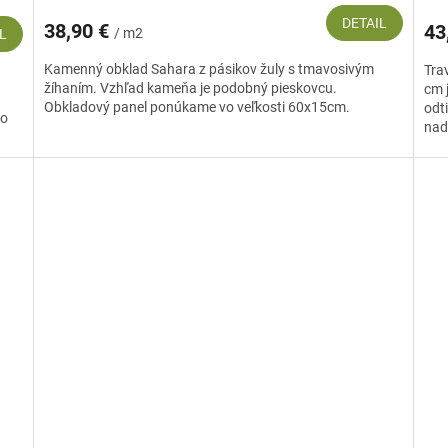
DETAIL
38,90 €
43
/ m2
L
Kamenný obklad Sahara z pásikov žuly s tmavosivým
Tra
žíhaním. Vzhľad kameňa je podobný pieskovcu.
cm 
Obkladový panel ponúkame vo veľkosti 60x15cm.
odti
do
nad