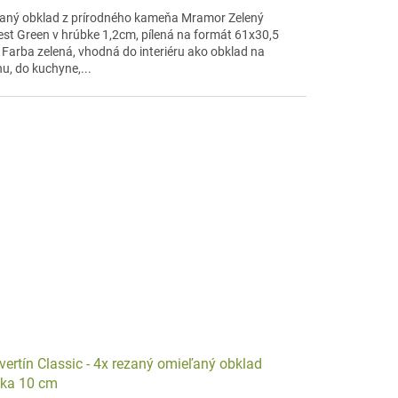
aný obklad z prírodného kameňa Mramor Zelený
est Green v hrúbke 1,2cm, pílená na formát 61x30,5
 Farba zelená, vhodná do interiéru ako obklad na
u, do kuchyne,...
vertín Classic - 4x rezaný omieľaný obklad
ka 10 cm