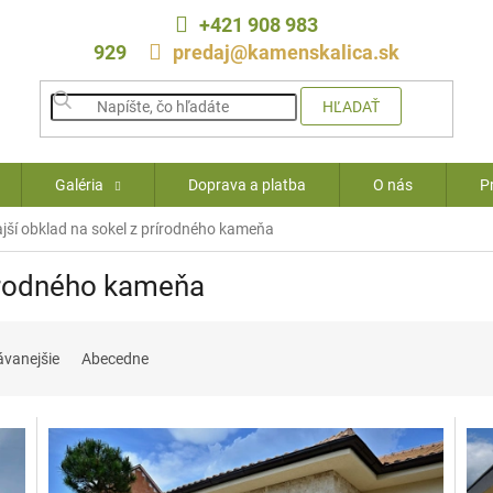
+421 908 983
929
predaj@kamenskalica.sk
HĽADAŤ
Galéria
Doprava a platba
O nás
P
jší obklad na sokel z prírodného kameňa
rírodného kameňa
ávanejšie
Abecedne