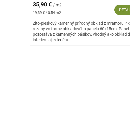
35,90 €
/ m2
DETAI
Jednotková
19,39 € / 0.54 m2
cena:
Žlto-pieskový kamenný prírodný obklad z mramoru, 4x
rezaný vo forme obkladového panelu 60x15cm. Panel
pozostáva z kamenných pásikov, vhodný ako obklad 
interiéru aj exteriéru.