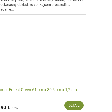
tlo-béžovej farby vo forme mozaiky, vhodný pre interiér
 dekoračný obklad, vo vonkajšom prostredí na
ladanie...
mor Forest Green 61 cm x 30,5 cm x 1,2 cm
DETAIL
,90 €
/ m2