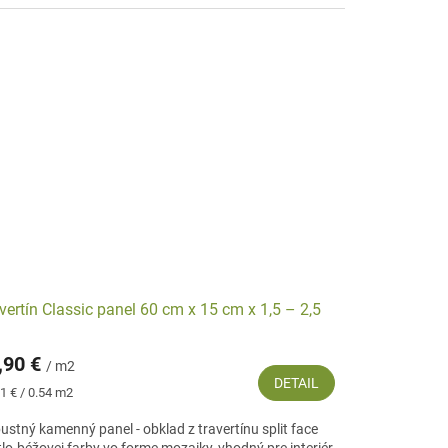
vertín Classic panel 60 cm x 15 cm x 1,5 – 2,5
,90 €
/ m2
DETAIL
notková
1 € / 0.54 m2
:
ustný kamenný panel - obklad z travertínu split face