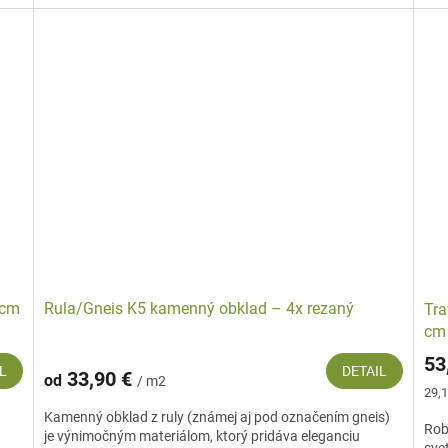
 cm
Rula/Gneis K5 kamenný obklad – 4x rezaný
Tra
cm
53
L
DETAIL
33,90 €
od
/ m2
Jed
29,1
cena
Kamenný obklad z ruly (známej aj pod označením gneis)
Rob
je výnimočným materiálom, ktorý pridáva eleganciu