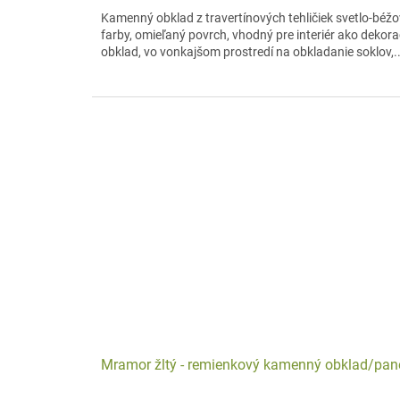
Kamenný obklad z travertínových tehličiek svetlo-béžo
farby, omieľaný povrch, vhodný pre interiér ako dekor
obklad, vo vonkajšom prostredí na obkladanie soklov,..
Mramor žltý - remienkový kamenný obklad/pan