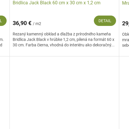
Bridlica Jack Black 60 cm x 30 cm x 1,2 cm
Mra
L
DETAIL
36,90 €
29
/ m2
Rezaný kamenný obklad a dlažba z prírodného kameňa
Obk
cm.
Bridlica Jack Black v hrúbke 1,2 cm, pílená na formát 60 x
mra
ad
30 cm. Farba čierna, vhodná do interiéru ako dekoračný...
sebe