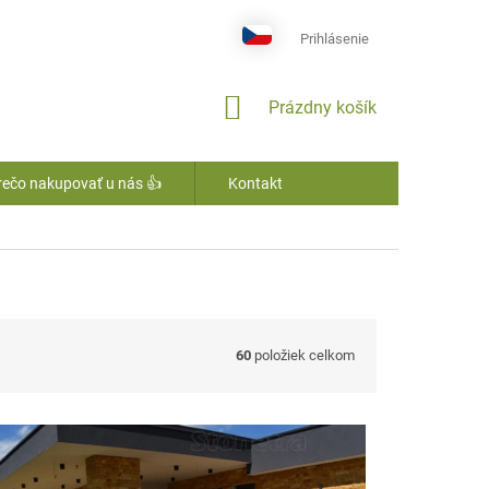
Prihlásenie
NÁKUPNÝ
Prázdny košík
KOŠÍK
rečo nakupovať u nás 👍
Kontakt
60
položiek celkom