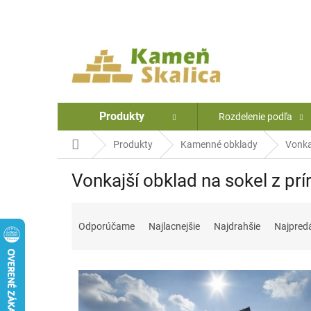
Prejsť
na
obsah
Produkty
Rozdelenie podľa
Domov
Produkty
Kamenné obklady
Vonka
Vonkajší obklad na sokel z p
R
a
Odporúčame
Najlacnejšie
Najdrahšie
Najpred
d
e
V
n
ý
i
p
e