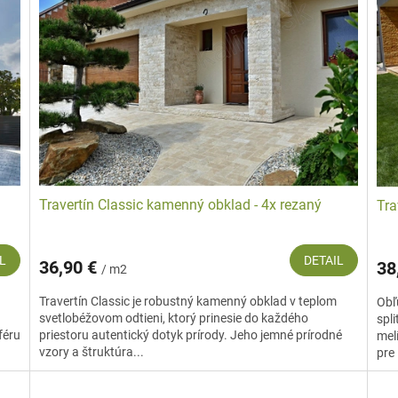
Travertín Classic kamenný obklad - 4x rezaný
Tra
L
DETAIL
36,90 €
38
/ m2
Travertín Classic je robustný kamenný obklad v teplom
Obľ
svetlobéžovom odtieni, ktorý prinesie do každého
spli
féru
priestoru autentický dotyk prírody. Jeho jemné prírodné
mel
vzory a štruktúra...
pre 