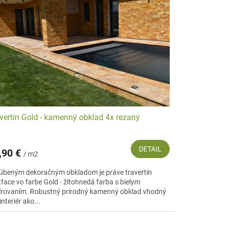
vertín Gold - kamenný obklad 4x rezaný
DETAIL
,90 €
/ m2
úbeným dekoračným obkladom je práve travertín
tface vo farbe Gold - žltohnedá farba s bielym
írovaním. Robustný prírodný kamenný obklad vhodný
interiér ako...