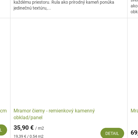
sve
každému priestoru. Rula ako prírodný kameň ponúka
ako
jedinečnú textúru,...
obk
1 cm
Mramor čierny - remienkový kamenný
Mra
obklad/panel
35,90 €
/ m2
L
69
DETAIL
Jednotková
19,39 € / 0.54 m2