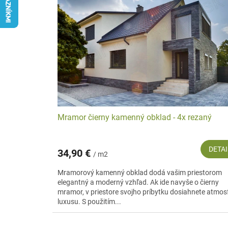
i
p
s
r
p
o
r
d
o
u
d
k
u
t
k
o
t
v
o
v
Mramor čierny kamenný obklad - 4x rezaný
DETAI
34,90 €
/ m2
Mramorový kamenný obklad dodá vašim priestorom
elegantný a moderný vzhľad. Ak ide navyše o čierny
mramor, v priestore svojho príbytku dosiahnete atmos
luxusu. S použitím...