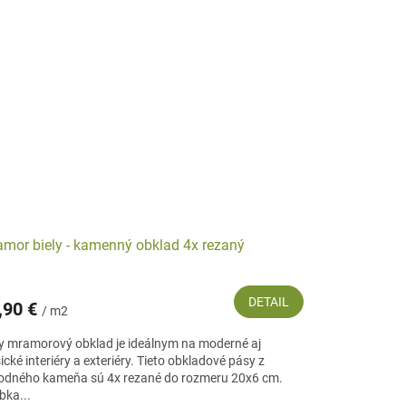
mor biely - kamenný obklad 4x rezaný
DETAIL
,90 €
/ m2
ly mramorový obklad je ideálnym na moderné aj
ické interiéry a exteriéry. Tieto obkladové pásy z
rodného kameňa sú 4x rezané do rozmeru 20x6 cm.
bka...