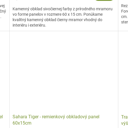
cena:
vej
Rez
Kamenný obklad sivočiernej farby z prírodného mramoru
ačný
For
vo forme panelov v rozmere 60 x 15 cm. Ponúkame
.
cm.
kvalitný kamenný obklad čierny mramor vhodný do
sten
interiéru i exteriéru.
el
Sahara Tiger - remienkový obkladový panel
Tra
60x15cm
výš