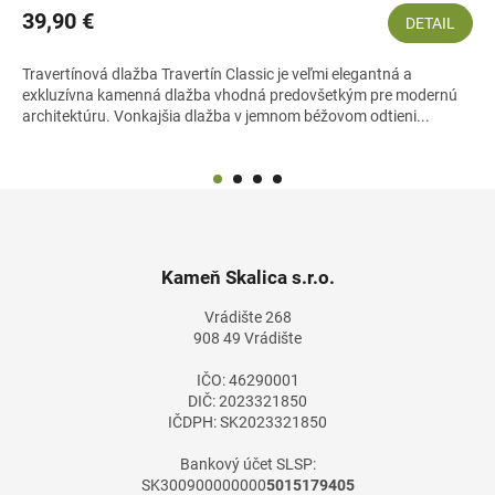
39,90 €
DETAIL
Travertínová dlažba Travertín Classic je veľmi elegantná a
exkluzívna kamenná dlažba vhodná predovšetkým pre modernú
architektúru. Vonkajšia dlažba v jemnom béžovom odtieni...
Z
á
p
ä
Kameň Skalica s.r.o.
t
Vrádište 268
i
908 49 Vrádište
e
IČO: 46290001
DIČ: 2023321850
IČDPH: SK2023321850
Bankový účet SLSP:
SK300900000000
5015179405