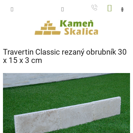
Prejsť
NÁKU
na
obsah
KOŠÍK
Travertin Classic rezaný obrubník 30
x 15 x 3 cm