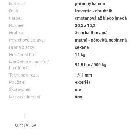
Materiál:
prírodný kameň
Druh:
travertín - obrubník
Farba:
smotanová až bledo hnedá
Rozmer:
30,5 x 15,2
Hrúbka:
3 cm kalibrovaná
Povrchová úprava:
matná - pórovitá, neplnená
Hrana dlažby:
sekaná
Hmotnosť bm:
11 kg
Množstvo na palete /
91,8 bm / 900 kg
hmotnosť:
Tolerancia rezu:
+/- 1 mm
Použitie:
exteriér
Škárovanie:
nie
Mrazuvzdornosť:
áno
OPÝTAŤ SA